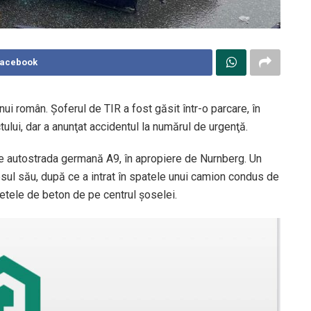
Facebook
nui român. Şoferul de TIR a fost găsit într-o parcare, în
ului, dar a anunţat accidentul la numărul de urgenţă.
pe autostrada germană A9, în apropiere de Nurnberg. Un
esul său, după ce a intrat în spatele unui camion condus de
petele de beton de pe centrul şoselei.