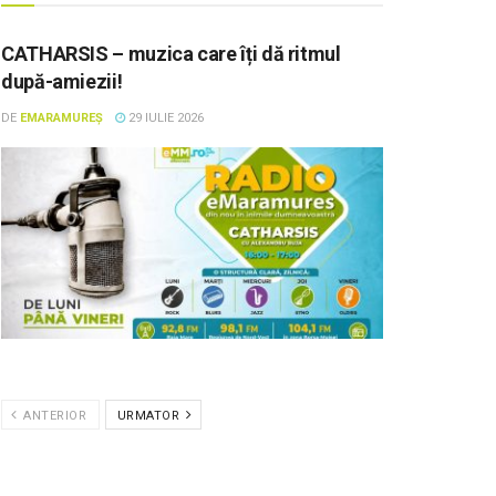
CATHARSIS – muzica care îți dă ritmul
după-amiezii!
DE
EMARAMUREȘ
29 IULIE 2026
ANTERIOR
URMATOR