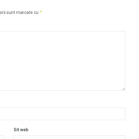
*
orii sunt marcate cu
Sit web