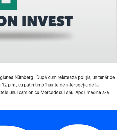
egiunea Nürnberg . După cum relatează poliția, un tânăr de
ei 12 p.m., cu puțin timp înainte de intersecția de la
atele unui camion cu Mercedesul său. Apoi, mașina s-a