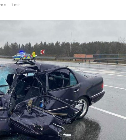
erne
1 min