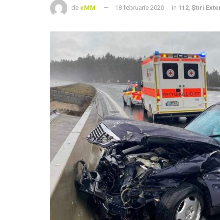
de
eMM
18 februarie 2020
in
112
,
Știri Ext