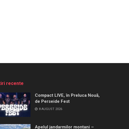
tiri recente
Compact LIVE, în Preluca Nouă,
de Perseide Fest
8 AUGUST 2026
Apelul jandarmilor montani –