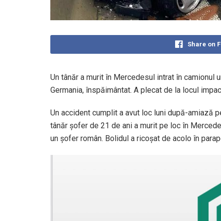
Share on 
Un tânăr a murit în Mercedesul intrat în camionul u
Germania, înspăimântat. A plecat de la locul impact
Un accident cumplit a avut loc luni după-amiază 
tânăr şofer de 21 de ani a murit pe loc în Merced
un şofer român. Bolidul a ricoşat de acolo în para