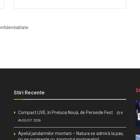
nfidentialitate.
S
Stiri Recente
Compact LIVE, în Preluca Nouă, de Perseide Fest
8
AUGUST 2026
Apelul jandarmilor montani – Natura se admiră la pas,
nu se cucerește cu zgomotul motoarelor!