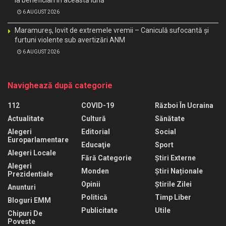
6 AUGUST 2026
Maramureș, lovit de extremele vremii – Caniculă sufocantă și
furtuni violente sub avertizări ANM
6 AUGUST 2026
Navighează după categorie
112
COVID-19
Război În Ucraina
Actualitate
Cultură
Sănătate
Alegeri
Editorial
Social
Europarlamentare
Educaţie
Sport
Alegeri Locale
Fără Categorie
Știri Externe
Alegeri
Monden
Știri Naționale
Prezidentiale
Opinii
Știrile Zilei
Anunturi
Politică
Timp Liber
Bloguri EMM
Publicitate
Utile
Chipuri De
Poveste