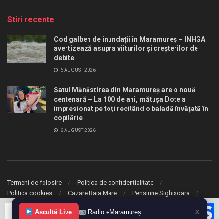
Stiri recente
Cod galben de inundații în Maramureș – INHGA
avertizează asupra viiturilor și creșterilor de
debite
6 AUGUST 2026
Satul Mănăstirea din Maramureș are o nouă
centenară – La 100 de ani, mătușa Dote a
impresionat pe toți recitând o baladă învățată în
copilărie
6 AUGUST 2026
Termeni de folosire
Politica de confidentialitate
Politica cookies
Cazare Baia Mare
Pensiune Sighișoara
✕
Ascultă Live
Radio eMaramureș
© 2020 eMaramures. Toate drepturile rezervate.