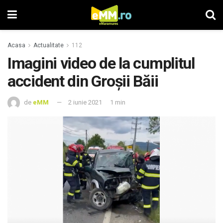
Acasa
Actualitate
112
Imagini video de la cumplitul
accident din Groşii Băii
de
eMM
2 iunie 2021
1 min