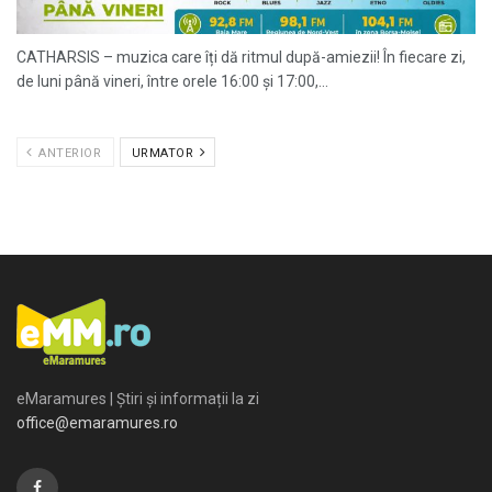
CATHARSIS – muzica care îți dă ritmul după-amiezii! În fiecare zi,
de luni până vineri, între orele 16:00 și 17:00,...
ANTERIOR
URMATOR
eMaramures | Știri și informații la zi
office@emaramures.ro