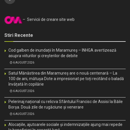
– Servicii de creare site web
Stiri Recente
Cod galben de inundații în Maramureș – INHGA avertizează
asupra viiturilor și creșterilor de debite
6 AUGUST 2026
Satul Mănăstirea din Maramureș are o nouă centenară – La
100 de ani, mătușa Dote a impresionat pe toți recitând o baladă
învățată în copilărie
6 AUGUST 2026
Pelerinaj național cu relicva Sfântului Francisc de Assisi la Băile
Borșa. Două zile de rugăciune și venerare
6 AUGUST 2026
Alocațiile, ajutoarele sociale și indemnizațiile ajung mai repede
la beneficiari în această lună