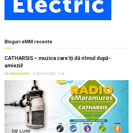
Bloguri eMM recente
CATHARSIS – muzica care îți dă ritmul după-
amiezii!
DE
EMARAMUREȘ
29 IULIE 2026
0