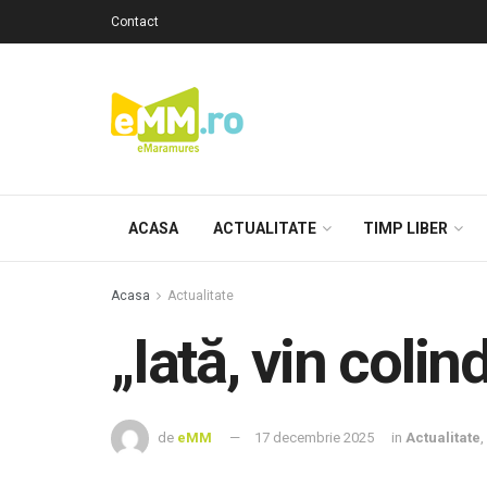
Contact
ACASA
ACTUALITATE
TIMP LIBER
Acasa
Actualitate
„Iată, vin colin
de
eMM
17 decembrie 2025
in
Actualitate
,