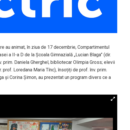
are au animat, în ziua de 17 decembrie, Compartimentul
lasei a II-a D de la Școala Gimnazială „Lucian Blaga” (dir.
nv. prim. Daniela Gherghel, bibliotecar Olimpia Gross; elevii
 prof. Loredana Maria Tînc), însoțiți de prof. înv. prim.
ga și Corina Șimon, au prezentat un program divers ce a