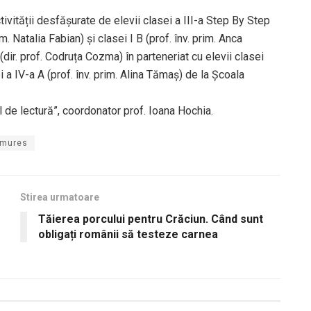
activității desfășurate de elevii clasei a III-a Step By Step
m. Natalia Fabian) și clasei I B (prof. înv. prim. Anca
dir. prof. Codruța Cozma) în parteneriat cu elevii clasei
 a IV-a A (prof. înv. prim. Alina Tămaș) de la Școala
ul de lectură”, coordonator prof. Ioana Hochia.
mures
Stirea urmatoare
Tăierea porcului pentru Crăciun. Când sunt
obligați românii să testeze carnea