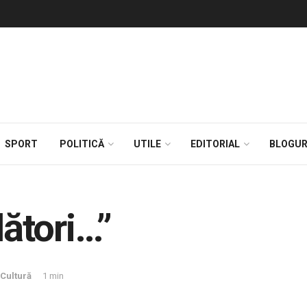
SPORT
POLITICĂ
UTILE
EDITORIAL
BLOGUR
dători…”
Cultură
1 min