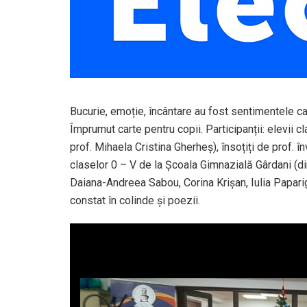
Bucurie, emoție, încântare au fost sentimentele c
Împrumut carte pentru copii. Participanții: elevii c
prof. Mihaela Cristina Gherheș), însoțiți de prof. î
claselor 0 – V de la Școala Gimnazială Gârdani (dir.
Daiana-Andreea Sabou, Corina Krișan, Iulia Papari
constat în colinde și poezii.