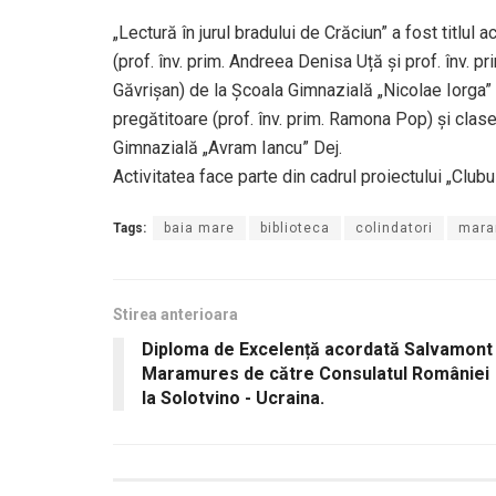
„Lectură în jurul bradului de Crăciun” a fost titlul 
(prof. înv. prim. Andreea Denisa Uță și prof. înv. pri
Găvrișan) de la Școala Gimnazială „Nicolae Iorga” (
pregătitoare (prof. înv. prim. Ramona Pop) și clasei
Gimnazială „Avram Iancu” Dej.
Activitatea face parte din cadrul proiectului „Club
Tags:
baia mare
biblioteca
colindatori
mara
Stirea anterioara
Diploma de Excelență acordată Salvamont
Maramures de către Consulatul României
la Solotvino - Ucraina.