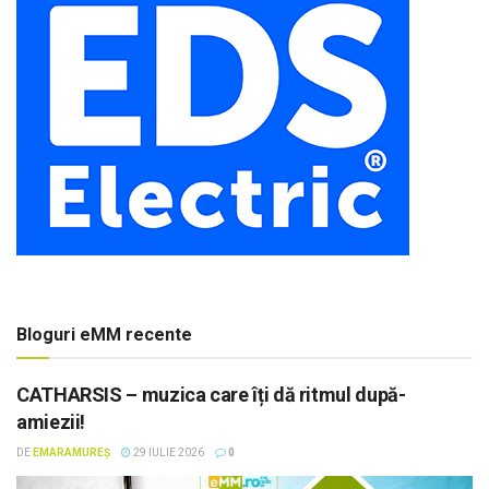
Bloguri eMM recente
CATHARSIS – muzica care îți dă ritmul după-
amiezii!
DE
EMARAMUREȘ
29 IULIE 2026
0