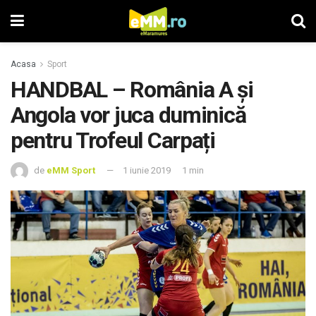
Acasa
Sport
HANDBAL – România A și
Angola vor juca duminică
pentru Trofeul Carpați
de
eMM Sport
1 iunie 2019
1 min