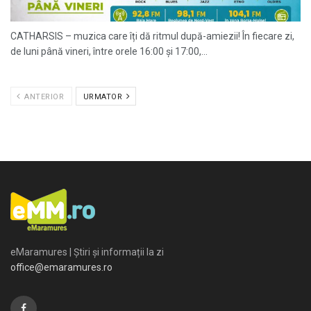
CATHARSIS – muzica care îți dă ritmul după-amiezii! În fiecare zi,
de luni până vineri, între orele 16:00 și 17:00,...
ANTERIOR
URMATOR
eMaramures | Știri și informații la zi
office@emaramures.ro