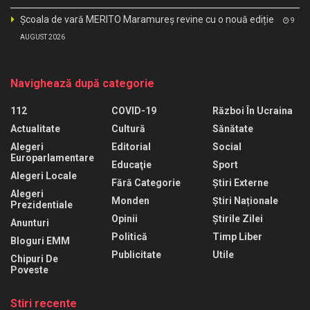
Școala de vară MERITO Maramureș revine cu o nouă ediție
9
AUGUST 2026
Navighează după categorie
112
COVID-19
Război În Ucraina
Actualitate
Cultură
Sănătate
Alegeri
Editorial
Social
Europarlamentare
Educaţie
Sport
Alegeri Locale
Fără Categorie
Știri Externe
Alegeri
Monden
Știri Naționale
Prezidentiale
Opinii
Știrile Zilei
Anunturi
Politică
Timp Liber
Bloguri EMM
Publicitate
Utile
Chipuri De
Poveste
Stiri recente