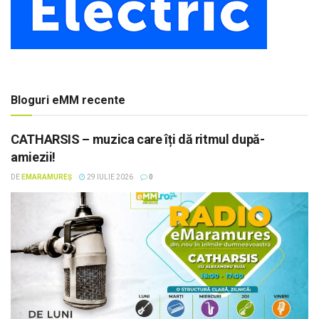
Bloguri eMM recente
CATHARSIS – muzica care îți dă ritmul după-
amiezii!
DE
EMARAMUREȘ
29 IULIE 2026
0