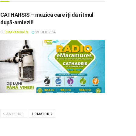
CATHARSIS – muzica care îți dă ritmul
după-amiezii!
DE
EMARAMUREȘ
29 IULIE 2026
ANTERIOR
URMATOR