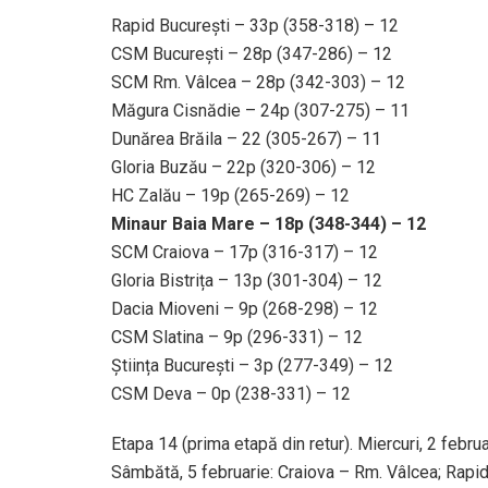
Rapid București – 33p (358-318) – 12
CSM București – 28p (347-286) – 12
SCM Rm. Vâlcea – 28p (342-303) – 12
Măgura Cisnădie – 24p (307-275) – 11
Dunărea Brăila – 22 (305-267) – 11
Gloria Buzău – 22p (320-306) – 12
HC Zalău – 19p (265-269) – 12
Minaur Baia Mare – 18p (348-344) – 12
SCM Craiova – 17p (316-317) – 12
Gloria Bistrița – 13p (301-304) – 12
Dacia Mioveni – 9p (268-298) – 12
CSM Slatina – 9p (296-331) – 12
Știința București – 3p (277-349) – 12
CSM Deva – 0p (238-331) – 12
Etapa 14 (prima etapă din retur). Miercuri, 2 febr
Sâmbătă, 5 februarie: Craiova – Rm. Vâlcea; Rapid