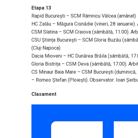
Etapa 13
Rapid București – SCM Râmnicu Vâlcea (amânat)
HC Zalău – Măgura Cisnădie (vineri, 28 ianuarie).
CSM Slatina – SCM Craiova (sâmbătă, 11.00). Arbit
CSU Știința București – SCM Gloria Buzău (sâmbăt
(Cluj-Napoca)
Dacia Mioveni – HC Dunărea Brăila (sâmbătă, 17.00)
Gloria Bistrița – CSM Deva (sâmbătă, 17.00). Arbi
CS Minaur Baia Mare – CSM București (duminică, 30
– Romeo Ștefan (Ploiești). Observator: Ioan Șerbu
Clasament