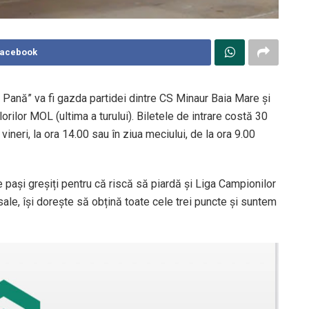
Facebook
r Pană” va fi gazda partidei dintre CS Minaur Baia Mare și
orilor MOL (ultima a turului). Biletele de intrare costă 30
 vineri, la ora 14.00 sau în ziua meciului, de la ora 9.00
 pași greșiți pentru că riscă să piardă și Liga Campionilor
 sale, își dorește să obțină toate cele trei puncte și suntem