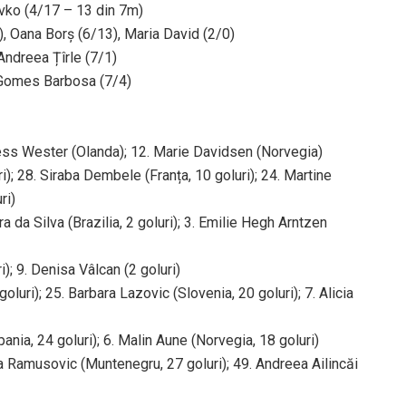
avko (4/17 – 13 din 7m)
, Oana Borș (6/13), Maria David (2/0)
Andreea Țîrle (7/1)
e Gomes Barbosa (7/4)
. Tess Wester (Olanda); 12. Marie Davidsen (Norvegia)
); 28. Siraba Dembele (Franța, 10 goluri); 24. Martine
ri)
ra da Silva (Brazilia, 2 goluri); 3. Emilie Hegh Arntzen
); 9. Denisa Vâlcan (2 goluri)
luri); 25. Barbara Lazovic (Slovenia, 20 goluri); 7. Alicia
ia, 24 goluri); 6. Malin Aune (Norvegia, 18 goluri)
ma Ramusovic (Muntenegru, 27 goluri); 49. Andreea Ailincăi