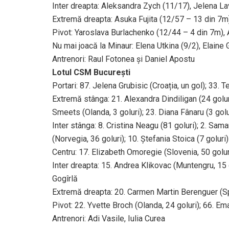
Inter dreapta: Aleksandra Zych (11/17), Jelena L
Extremă dreapta: Asuka Fujita (12/57 – 13 din 7m)
Pivot: Yaroslava Burlachenko (12/44 – 4 din 7m), 
Nu mai joacă la Minaur: Elena Utkina (9/2), Elain
Antrenori: Raul Fotonea și Daniel Apostu
Lotul CSM București
Portari: 87. Jelena Grubisic (Croația, un gol); 33
Extremă stânga: 21. Alexandra Dindiligan (24 goluri
Smeets (Olanda, 3 goluri); 23. Diana Fânaru (3 golu
Inter stânga: 8. Cristina Neagu (81 goluri); 2. Sama
(Norvegia, 36 goluri); 10. Ștefania Stoica (7 goluri)
Centru: 17. Elizabeth Omoregie (Slovenia, 50 goluri
Inter dreapta: 15. Andrea Klikovac (Muntengru, 15 go
Gogîrlă
Extremă dreapta: 20. Carmen Martin Berenguer (Span
Pivot: 22. Yvette Broch (Olanda, 24 goluri); 66. E
Antrenori: Adi Vasile, Iulia Curea