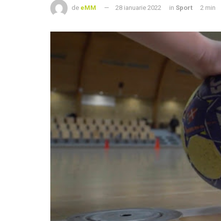
de
eMM
28 ianuarie 2022
in
Sport
2 min