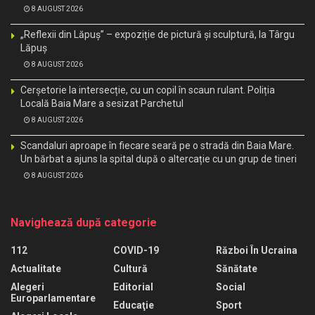
8 AUGUST 2026
„Reflexii din Lăpuș” – expoziție de pictură și sculptură, la Târgu
Lăpuș
8 AUGUST 2026
Cerșetorie la intersecție, cu un copil în scaun rulant. Poliția
Locală Baia Mare a sesizat Parchetul
8 AUGUST 2026
Scandaluri aproape în fiecare seară pe o stradă din Baia Mare.
Un bărbat a ajuns la spital după o altercație cu un grup de tineri
8 AUGUST 2026
Navighează după categorie
112
COVID-19
Război În Ucraina
Actualitate
Cultură
Sănătate
Alegeri
Editorial
Social
Europarlamentare
Educaţie
Sport