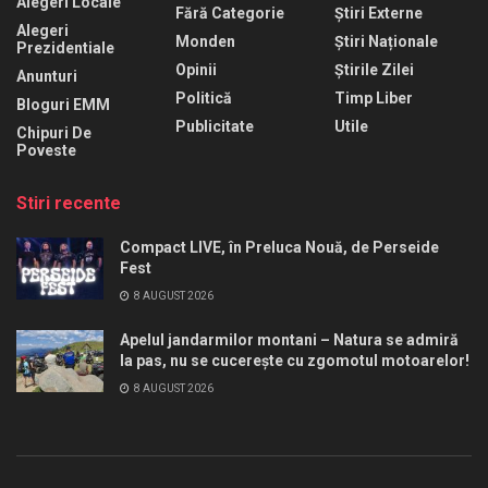
Alegeri Locale
Fără Categorie
Știri Externe
Alegeri
Monden
Știri Naționale
Prezidentiale
Opinii
Știrile Zilei
Anunturi
Politică
Timp Liber
Bloguri EMM
Publicitate
Utile
Chipuri De
Poveste
Stiri recente
Compact LIVE, în Preluca Nouă, de Perseide
Fest
8 AUGUST 2026
Apelul jandarmilor montani – Natura se admiră
la pas, nu se cucerește cu zgomotul motoarelor!
8 AUGUST 2026