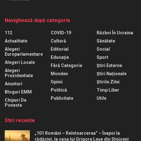
Navighează după categorie
112
COVID-19
Război În Ucraina
Actualitate
Cultură
Sănătate
Alegeri
Editorial
Social
Europarlamentare
Educaţie
Sport
Alegeri Locale
Fără Categorie
Știri Externe
Alegeri
Monden
Știri Naționale
Prezidentiale
Opinii
Știrile Zilei
Anunturi
Politică
Timp Liber
Bloguri EMM
Publicitate
Utile
Chipuri De
Poveste
Stiri recente
„101 Români – Reîntoarcerea” – Înapoi la
rădăcini, la casa lui Grigore Leșe din Stoiceni