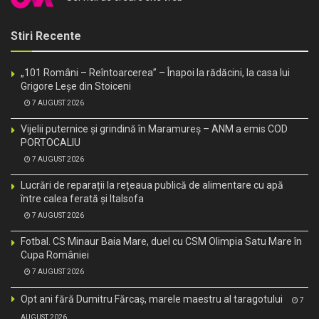
Stiri Recente
„101 Români – Reîntoarcerea” – Înapoi la rădăcini, la casa lui
Grigore Leșe din Stoiceni
7 AUGUST 2026
Vijelii puternice și grindină în Maramureș – ANM a emis COD
PORTOCALIU
7 AUGUST 2026
Lucrări de reparații la rețeaua publică de alimentare cu apă
între calea ferată și Italsofa
7 AUGUST 2026
Fotbal. CS Minaur Baia Mare, duel cu CSM Olimpia Satu Mare în
Cupa României
7 AUGUST 2026
Opt ani fără Dumitru Fărcaș, marele maestru al taragotului
7
AUGUST 2026