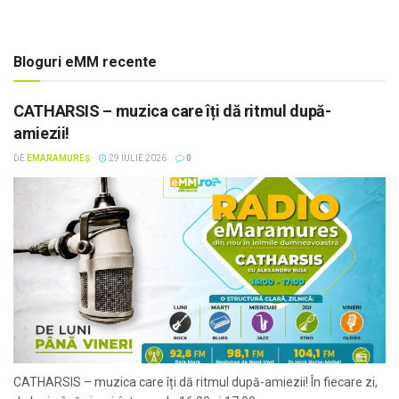
Bloguri eMM recente
CATHARSIS – muzica care îți dă ritmul după-
amiezii!
DE
EMARAMUREȘ
29 IULIE 2026
0
CATHARSIS – muzica care îți dă ritmul după-amiezii! În fiecare zi,