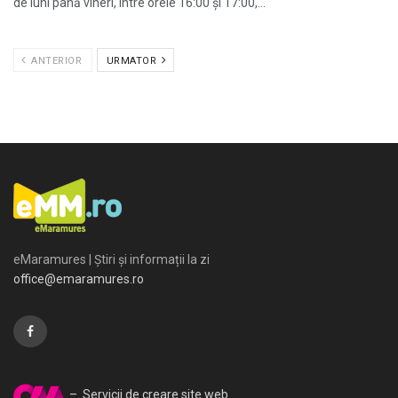
de luni până vineri, între orele 16:00 și 17:00,...
ANTERIOR
URMATOR
eMaramures | Știri și informații la zi
office@emaramures.ro
– Servicii de creare site web