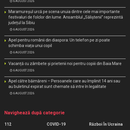
6 AUGUST 2026
Maramureșul urcă pe scena unuia dintre cele mai importante
festivaluri de folclor din lume. Ansamblul „Săliștenii” reprezintă
județul la Sibiu
6 AUGUST 2026
Apel pentru românii din diaspora: Un telefon pe zi poate
schimba viața unui copil
6 AUGUST 2026
Vacanță cu zâmbete și prietenii noi pentru copiii din Baia Mare
6 AUGUST 2026
Apel către băimăreni – Persoanele care au împlinit 14 ani sau
au buletinul expirat sunt chemate să intre în legalitate
6 AUGUST 2026
Navighează după categorie
112
COVID-19
Război În Ucraina