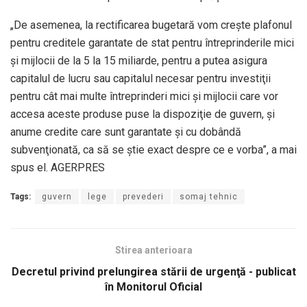
„De asemenea, la rectificarea bugetară vom creşte plafonul
pentru creditele garantate de stat pentru întreprinderile mici
şi mijlocii de la 5 la 15 miliarde, pentru a putea asigura
capitalul de lucru sau capitalul necesar pentru investiţii
pentru cât mai multe întreprinderi mici şi mijlocii care vor
accesa aceste produse puse la dispoziţie de guvern, şi
anume credite care sunt garantate şi cu dobândă
subvenţionată, ca să se ştie exact despre ce e vorba”, a mai
spus el. AGERPRES
Tags:
guvern
lege
prevederi
somaj tehnic
Stirea anterioara
Decretul privind prelungirea stării de urgenţă - publicat
în Monitorul Oficial