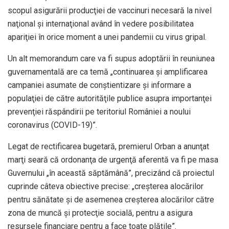
scopul asigurării producţiei de vaccinuri necesară la nivel
naţional şi internaţional având în vedere posibilitatea
apariţiei în orice moment a unei pandemii cu virus gripal.
Un alt memorandum care va fi supus adoptării în reuniunea
guvernamentală are ca temă „continuarea şi amplificarea
campaniei asumate de conştientizare şi informare a
populaţiei de către autorităţile publice asupra importanţei
prevenţiei răspândirii pe teritoriul României a noului
coronavirus (COVID-19)”.
Legat de rectificarea bugetară, premierul Orban a anunţat
marţi seară că ordonanţa de urgenţă aferentă va fi pe masa
Guvernului „în această săptămână”, precizând că proiectul
cuprinde câteva obiective precise: „creşterea alocărilor
pentru sănătate şi de asemenea creşterea alocărilor către
zona de muncă şi protecţie socială, pentru a asigura
resursele financiare pentru a face toate plăţile”.