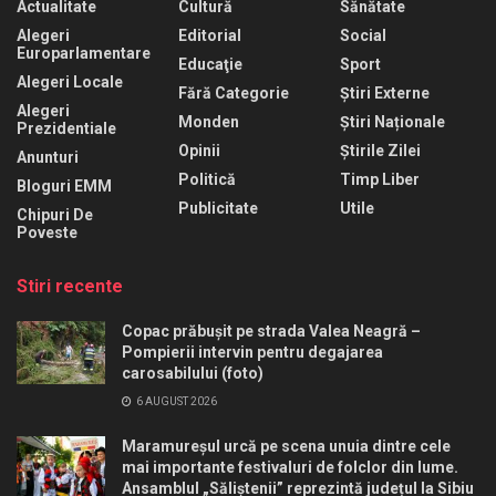
Actualitate
Cultură
Sănătate
Alegeri
Editorial
Social
Europarlamentare
Educaţie
Sport
Alegeri Locale
Fără Categorie
Știri Externe
Alegeri
Monden
Știri Naționale
Prezidentiale
Opinii
Știrile Zilei
Anunturi
Politică
Timp Liber
Bloguri EMM
Publicitate
Utile
Chipuri De
Poveste
Stiri recente
Copac prăbușit pe strada Valea Neagră –
Pompierii intervin pentru degajarea
carosabilului (foto)
6 AUGUST 2026
Maramureșul urcă pe scena unuia dintre cele
mai importante festivaluri de folclor din lume.
Ansamblul „Săliștenii” reprezintă județul la Sibiu