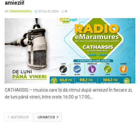
amiezii!
DE
EMARAMUREȘ
29 IULIE 2026
0
CATHARSIS – muzica care îți dă ritmul după-amiezii! În fiecare zi,
de luni până vineri, între orele 16:00 și 17:00,...
ANTERIOR
URMATOR