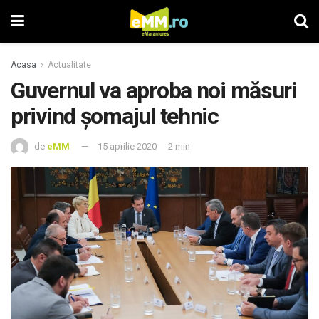
Acasa
Actualitate
Guvernul va aproba noi măsuri
privind şomajul tehnic
de
eMM
15 aprilie 2020
2 min