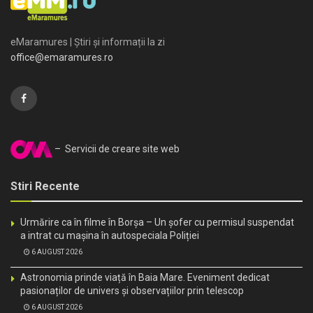
eMaramures | Știri și informații la zi
office@emaramures.ro
– Servicii de creare site web
Stiri Recente
Urmărire ca în filme în Borșa – Un șofer cu permisul suspendat
a intrat cu mașina în autospeciala Poliției
6 AUGUST 2026
Astronomia prinde viață în Baia Mare. Eveniment dedicat
pasionaților de univers și observațiilor prin telescop
6 AUGUST 2026