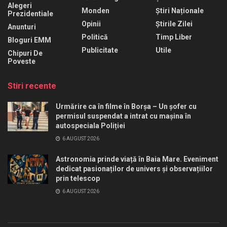
Alegeri
Monden
Știri Naționale
Prezidentiale
Opinii
Știrile Zilei
Anunturi
Politică
Timp Liber
Bloguri EMM
Publicitate
Utile
Chipuri De
Poveste
Stiri recente
Urmărire ca în filme în Borșa – Un șofer cu
permisul suspendat a intrat cu mașina în
autospeciala Poliției
6 AUGUST 2026
Astronomia prinde viață în Baia Mare. Eveniment
dedicat pasionaților de univers și observațiilor
prin telescop
6 AUGUST 2026