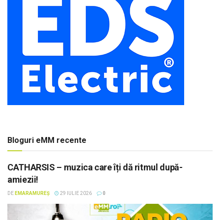
Bloguri eMM recente
CATHARSIS – muzica care îți dă ritmul după-
amiezii!
DE
EMARAMUREȘ
29 IULIE 2026
0