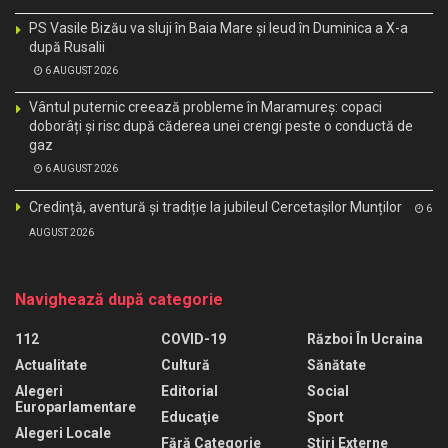
PS Vasile Bizău va sluji în Baia Mare și Ieud în Duminica a X-a
după Rusalii
6 AUGUST 2026
Vântul puternic creează probleme în Maramureș: copaci
doborâți și risc după căderea unei crengi peste o conductă de
gaz
6 AUGUST 2026
Credință, aventură și tradiție la jubileul Cercetașilor Munților
6
AUGUST 2026
Navighează după categorie
112
COVID-19
Război În Ucraina
Actualitate
Cultură
Sănătate
Alegeri
Editorial
Social
Europarlamentare
Educaţie
Sport
Alegeri Locale
Fără Categorie
Știri Externe