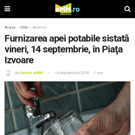
Acasa
Utile
Anunturi
Furnizarea apei potabile sistată
vineri, 14 septembrie, în Piaţa
Izvoare
de
Admin eMM
14 septembrie 2018
1 min