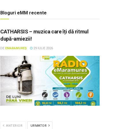
Bloguri eMM recente
CATHARSIS – muzica care îți dă ritmul
după-amiezii!
DE
EMARAMUREȘ
29 IULIE 2026
ANTERIOR
URMATOR