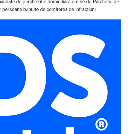
 mandate de percheziție domiciliară emise de Parchetul de
r persoane bănuite de comiterea de infracțiuni.