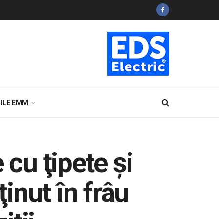
ILE EMM
cu ţipete şi
ţinut în frâu