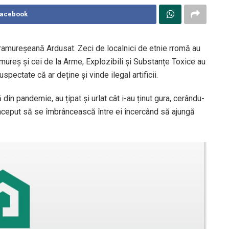
Facebook
aramureșeană Ardusat. Zeci de localnici de etnie rromă au
amureș și cei de la Arme, Explozibili și Substanțe Toxice au
spectate că ar deține și vinde ilegal artificii.
in pandemie, au țipat și urlat cât i-au ținut gura, cerându-
u început să se îmbrâncească între ei încercând să ajungă