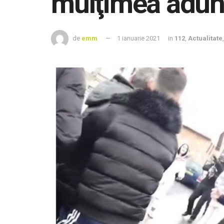
mulţimea aduna
de
emm
1 ianuarie 2021
in
112
,
Actualitate