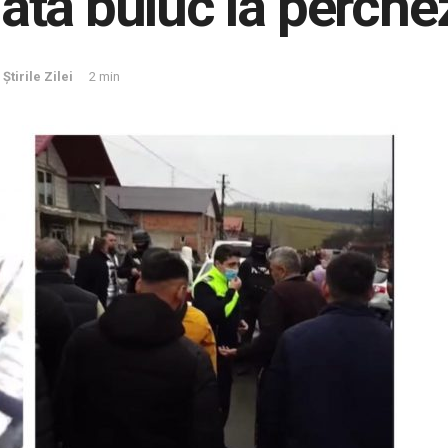
tă buluc la perchez
,
Știrile Zilei
2 min