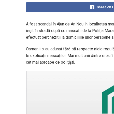
Share on 
A fost scandal în Ajun de An Nou în localitatea m
ieșit în stradă după ce mascații de la Poliția Mar
efectuat percheziții la domiciliile unor persoane su
Oamenii s-au adunat fără să respecte nicio regulă d
le explicații mascaților. Mai mult unii dintre ei a
cât mai aproape de polițiști.