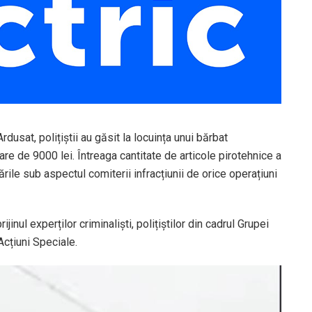
dusat, polițiștii au găsit la locuința unui bărbat
are de 9000 lei. Întreaga cantitate de articole pirotehnice a
tările sub aspectul comiterii infracțiunii de orice operațiuni
jinul experților criminaliști, polițiștilor din cadrul Grupei
 Acțiuni Speciale.