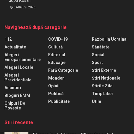
după Rusalii
6 AUGUST 2026
Navighează după categorie
112
COVID-19
Război În Ucraina
Actualitate
Cultură
Sănătate
Alegeri
Editorial
Social
Europarlamentare
Educaţie
Sport
Alegeri Locale
Fără Categorie
Știri Externe
Alegeri
Monden
Știri Naționale
Prezidentiale
Opinii
Știrile Zilei
Anunturi
Politică
Timp Liber
Bloguri EMM
Publicitate
Utile
Chipuri De
Poveste
Stiri recente