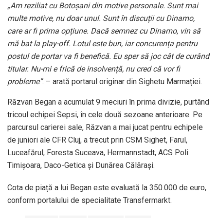
„Am reziliat cu Botoșani din motive personale. Sunt mai
multe motive, nu doar unul. Sunt în discuții cu Dinamo,
care ar fi prima opțiune. Dacă semnez cu Dinamo, vin să
mă bat la play-off. Lotul este bun, iar concurența pentru
postul de portar va fi benefică. Eu sper să joc cât de curând
titular. Nu-mi e frică de insolvență, nu cred că vor fi
probleme”
. – arată portarul originar din Sighetu Marmației.
Răzvan Began a acumulat 9 meciuri în prima divizie, purtând
tricoul echipei Sepsi, în cele două sezoane anterioare. Pe
parcursul carierei sale, Răzvan a mai jucat pentru echipele
de juniori ale CFR Cluj, a trecut prin CSM Sighet, Farul,
Luceafărul, Foresta Suceava, Hermannstadt, ACS Poli
Timișoara, Daco-Getica și Dunărea Călărași.
Cota de piață a lui Began este evaluată la 350.000 de euro,
conform portalului de specialitate Transfermarkt.