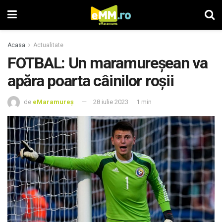
Acasa
Actualitate
FOTBAL: Un maramureșean va
apăra poarta câinilor roșii
de
eMaramureș
28 iulie 2023
1 min