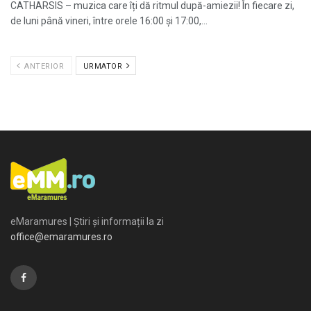
CATHARSIS – muzica care îți dă ritmul după-amiezii! În fiecare zi,
de luni până vineri, între orele 16:00 și 17:00,...
ANTERIOR
URMATOR
eMaramures | Știri și informații la zi
office@emaramures.ro