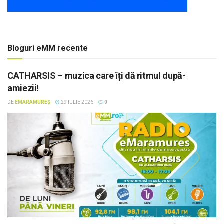
Bloguri eMM recente
CATHARSIS – muzica care îți dă ritmul după-
amiezii!
DE
EMARAMUREȘ
29 IULIE 2026
0