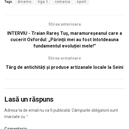
Tags:
dinamo
liga 1
romania
sport
Stirea anterioara
INTERVIU - Traian Rareș Tuș, maramureșeanul care a
cucerit Oxfordul: „Părinții mei au fost întotdeauna
fundamentul evoluției mele!”
Stirea urmatoare
Târg de antichități și produse artizanale locale la Seini
Lasă un răspuns
Adresa ta de email nu va fi publicată.
Câmpurile obligatorii sunt
*
marcate cu
Comentariu