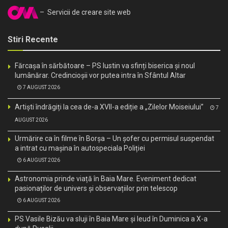
– Servicii de creare site web
Stiri Recente
Fărcașa în sărbătoare – PS Iustin va sfinți biserica și noul
lumânărar. Credincioșii vor putea intra în Sfântul Altar
7 AUGUST 2026
Artiști îndrăgiți la cea de-a XVII-a ediție a „Zilelor Moiseiului”
7
AUGUST 2026
Urmărire ca în filme în Borșa – Un șofer cu permisul suspendat
a intrat cu mașina în autospeciala Poliției
6 AUGUST 2026
Astronomia prinde viață în Baia Mare. Eveniment dedicat
pasionaților de univers și observațiilor prin telescop
6 AUGUST 2026
PS Vasile Bizău va sluji în Baia Mare și Ieud în Duminica a X-a