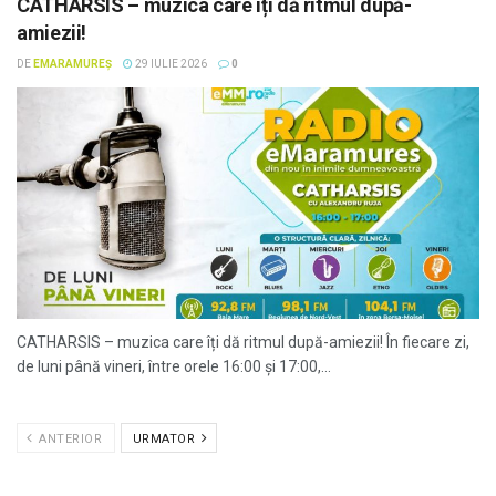
CATHARSIS – muzica care îți dă ritmul după-
amiezii!
DE
EMARAMUREȘ
29 IULIE 2026
0
CATHARSIS – muzica care îți dă ritmul după-amiezii! În fiecare zi,
de luni până vineri, între orele 16:00 și 17:00,...
ANTERIOR
URMATOR