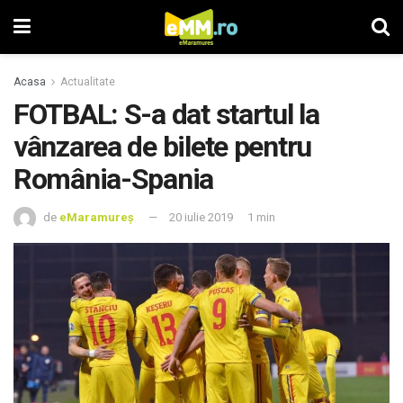
Acasa
Actualitate
FOTBAL: S-a dat startul la
vânzarea de bilete pentru
România-Spania
de
eMaramureș
20 iulie 2019
1 min