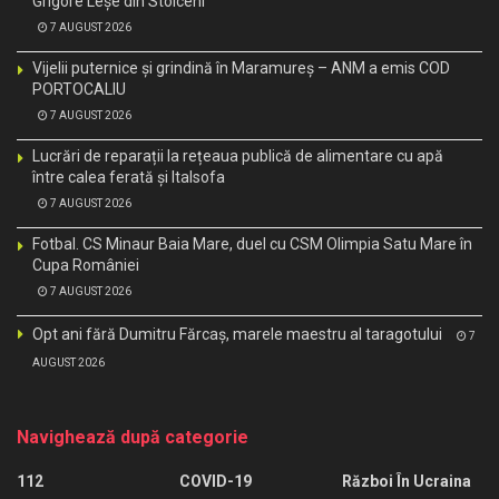
Grigore Leșe din Stoiceni
7 AUGUST 2026
Vijelii puternice și grindină în Maramureș – ANM a emis COD
PORTOCALIU
7 AUGUST 2026
Lucrări de reparații la rețeaua publică de alimentare cu apă
între calea ferată și Italsofa
7 AUGUST 2026
Fotbal. CS Minaur Baia Mare, duel cu CSM Olimpia Satu Mare în
Cupa României
7 AUGUST 2026
Opt ani fără Dumitru Fărcaș, marele maestru al taragotului
7
AUGUST 2026
Navighează după categorie
112
COVID-19
Război În Ucraina