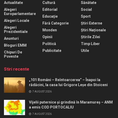
Actualitate
Cultură
Sănătate
Alegeri
Editorial
Social
Europarlamentare
Educaţie
Sport
Alegeri Locale
Fără Categorie
Știri Externe
Alegeri
Monden
Știri Naționale
Prezidentiale
Opinii
Știrile Zilei
Anunturi
Politică
Timp Liber
Bloguri EMM
Publicitate
Utile
Chipuri De
Poveste
Stiri recente
„101 Români – Reîntoarcerea” – Înapoi la
rădăcini, la casa lui Grigore Leșe din Stoiceni
7 AUGUST 2026
Vijelii puternice și grindină în Maramureș – ANM
a emis COD PORTOCALIU
7 AUGUST 2026