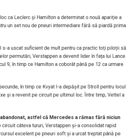
loc ca Leclerc și Hamilton a determinat o nouă apariție a
entru un set nou de pneuri intermediare fără să piardă prima
 s-a uscat suficient de mult pentru ca practic toți piloții să
elor permutări, Verstappen a devenit lider în fața lui Lance
 locul 9, în timp ce Hamilton a coborât până pe 12 ca urmare
ecunde, în timp ce Kvyat l-a depășit pe Stroll pentru locul
oxe și a revenit pe circuit pe ultimul loc. Între timp, Vettel a
i a abandonat, astfel că Mercedes a rămas fără niciun
ircuit câteva tururi, Verstappen și-a consolidat rapid
arcursul excelent pe pneuri soft și a urcat treptat până pe