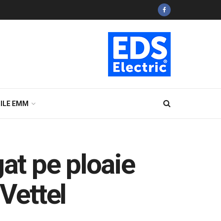
ILE EMM
t pe ploaie
Vettel