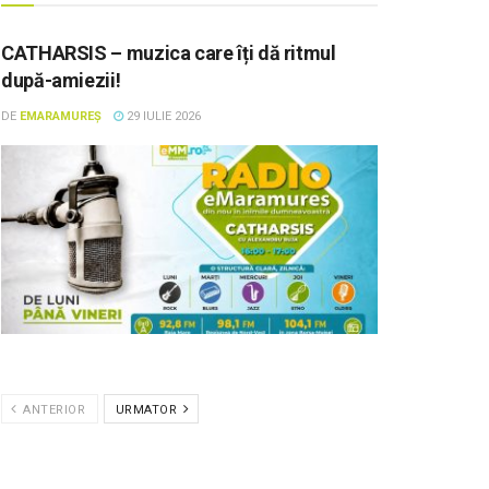
CATHARSIS – muzica care îți dă ritmul
după-amiezii!
DE
EMARAMUREȘ
29 IULIE 2026
ANTERIOR
URMATOR