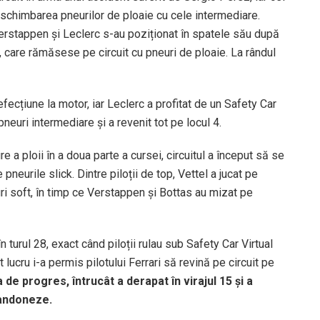
u schimbarea pneurilor de ploaie cu cele intermediare.
Verstappen și Leclerc s-au poziționat în spatele său după
 care rămăsese pe circuit cu pneuri de ploaie. La rândul
fecțiune la motor, iar Leclerc a profitat de un Safety Car
pneuri intermediare și a revenit tot pe locul 4.
e a ploii în a doua parte a cursei, circuitul a început să se
pneurile slick. Dintre piloții de top, Vettel a jucat pe
uri soft, în timp ce Verstappen și Bottas au mizat pe
 turul 28, exact când piloții rulau sub Safety Car Virtual
lucru i-a permis pilotului Ferrari să revină pe circuit pe
de progres, întrucât a derapat în virajul 15 și a
bandoneze.