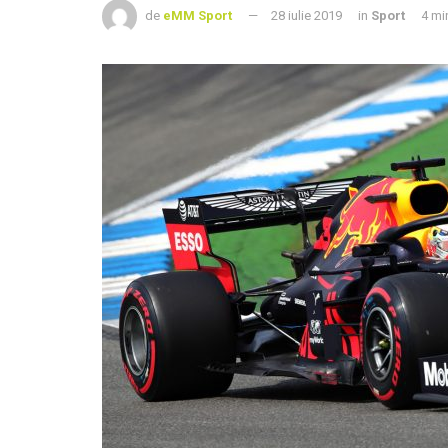
de
eMM Sport
28 iulie 2019
in
Sport
4 mi