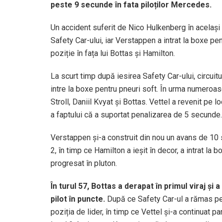
peste 9 secunde în fata piloților Mercedes.
Un accident suferit de Nico Hulkenberg în același 
Safety Car-ului, iar Verstappen a intrat la boxe p
poziție în fața lui Bottas și Hamilton.
La scurt timp după iesirea Safety Car-ului, circuitul
intre la boxe pentru pneuri soft. În urma numeroas
Stroll, Daniil Kvyat și Bottas. Vettel a revenit pe
a faptului că a suportat penalizarea de 5 secunde.
Verstappen și-a construit din nou un avans de 10 s
2, în timp ce Hamilton a ieșit în decor, a intrat la b
progresat în pluton.
În turul 57, Bottas a derapat în primul viraj ș
pilot în puncte.
După ce Safety Car-ul a rămas pe c
poziția de lider, în timp ce Vettel și-a continuat p