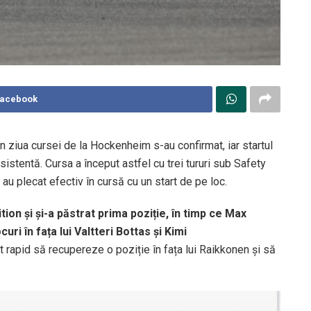
Facebook
n ziua cursei de la Hockenheim s-au confirmat, iar startul
sistentă. Cursa a început astfel cu trei tururi sub Safety
ii au plecat efectiv în cursă cu un start de pe loc.
ion și și-a păstrat prima poziție, în timp ce Max
ri în fața lui Valtteri Bottas și Kimi
it rapid să recupereze o poziție în fața lui Raikkonen și să