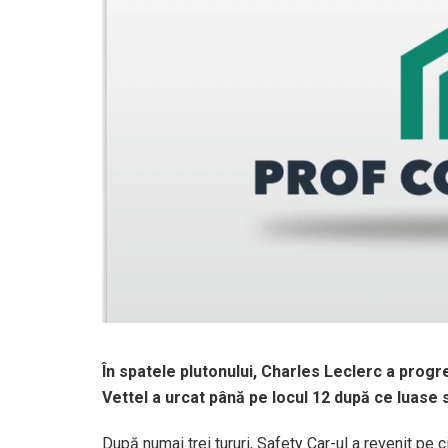
În spatele plutonului, Charles Leclerc a progre
Vettel a urcat până pe locul 12 după ce luase st
După numai trei tururi, Safety Car-ul a revenit pe c