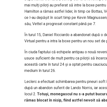
mai mulți piloți au preferat să intre la boxe pentr
Hamilton a rămas astfel lider, în timp ce Bottas, 
ce l-au depășit în scurt timp pe Kevin Magnussen,
său, Vettel a progresat constant până pe 7.
În turul 15, Daniel Ricciardo a abandonat după o de
Virtual pentru a intra la boxe pentru un nou set de 
În ciuda faptului că echipele antipau o nouă revenir
usuce suficient de mult pentru ca piloții să încerce 
această carte în turul 24 și a optat pentru cauciuc
medium în turul 26.
Leclerc a efectuat schimbarea pentru pneuri soft în
după un abandon suferit de Lando Norris, iar acest 
locul 2.
Totuși, monegascul nu s-a putut bucura 
rămas blocat în nisip, fiind astfel nevoit să a