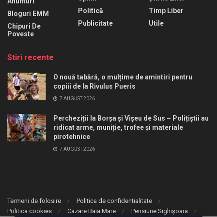
Anunturi
Politică
Timp Liber
Bloguri EMM
Publicitate
Utile
Chipuri De
Poveste
Stiri recente
O nouă tabără, o mulțime de amintiri pentru
copiii de la Rivulus Pueris
7 AUGUST 2026
Percheziții la Borșa și Vișeu de Sus – Polițiștii au
ridicat arme, muniție, trofee și materiale
pirotehnice
7 AUGUST 2026
Termeni de folosire
Politica de confidentialitate
Politica cookies
Cazare Baia Mare
Pensiune Sighișoara