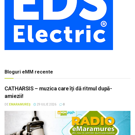
Bloguri eMM recente
CATHARSIS – muzica care îți dă ritmul după-
amiezii!
DE
EMARAMUREȘ
29 IULIE 2026
0