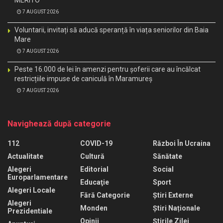
7 AUGUST 2026
Voluntarii, invitați să aducă speranță în viața seniorilor din Baia
Mare
7 AUGUST 2026
Peste 16.000 de lei în amenzi pentru șoferii care au încălcat
restricțiile impuse de caniculă în Maramureș
7 AUGUST 2026
Navighează după categorie
112
COVID-19
Război În Ucraina
Actualitate
Cultură
Sănătate
Alegeri
Editorial
Social
Europarlamentare
Educaţie
Sport
Alegeri Locale
Fără Categorie
Știri Externe
Alegeri
Monden
Știri Naționale
Prezidentiale
Opinii
Știrile Zilei