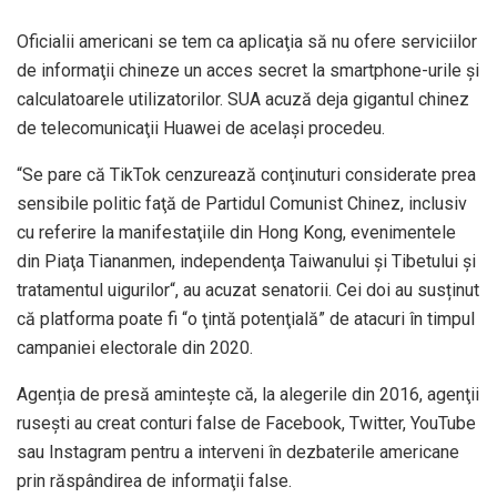
Oficialii americani se tem ca aplicaţia să nu ofere serviciilor
de informaţii chineze un acces secret la smartphone-urile şi
calculatoarele utilizatorilor. SUA acuză deja gigantul chinez
de telecomunicaţii Huawei de acelaşi procedeu.
“Se pare că TikTok cenzurează conţinuturi considerate prea
sensibile politic faţă de Partidul Comunist Chinez, inclusiv
cu referire la manifestaţiile din Hong Kong, evenimentele
din Piaţa Tiananmen, independenţa Taiwanului şi Tibetului şi
tratamentul uigurilor“, au acuzat senatorii. Cei doi au susținut
că platforma poate fi “o ţintă potenţială” de atacuri în timpul
campaniei electorale din 2020.
Agenția de presă amintește că, la alegerile din 2016, agenţii
ruseşti au creat conturi false de Facebook, Twitter, YouTube
sau Instagram pentru a interveni în dezbaterile americane
prin răspândirea de informaţii false.