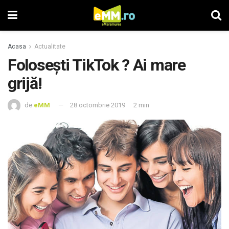
Acasa
Actualitate
Folosești TikTok ? Ai mare
grijă!
de
eMM
28 octombrie 2019
2 min