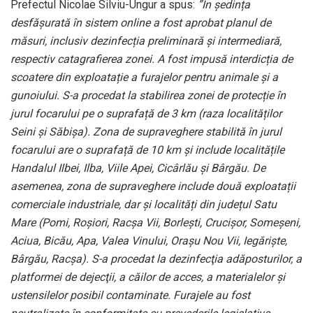
Prefectul Nicolae Silviu-Ungur a spus:
”În ședința
desfășurată în sistem online a fost aprobat planul de
măsuri, inclusiv dezinfecția preliminară și intermediară,
respectiv catagrafierea zonei. A fost impusă interdicția de
scoatere din exploatație a furajelor pentru animale și a
gunoiului. S-a procedat la stabilirea zonei de protecție în
jurul focarului pe o suprafață de 3 km (raza localităților
Seini și Săbișa). Zona de supraveghere stabilită în jurul
focarului are o suprafață de 10 km și include localitățile
Handalul Ilbei, Ilba, Viile Apei, Cicârlău și Bârgău. De
asemenea, zona de supraveghere include două exploatații
comerciale industriale, dar și localități din județul Satu
Mare (Pomi, Roșiori, Racșa Vii, Borlești, Crucișor, Someșeni,
Aciua, Bicău, Apa, Valea Vinului, Orașu Nou Vii, Iegăriște,
Bârgău, Racșa). S-a procedat la dezinfecţia adăposturilor, a
platformei de dejecţii, a căilor de acces, a materialelor şi
ustensilelor posibil contaminate. Furajele au fost