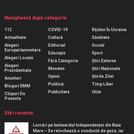
Navighează după categorie
112
COVID-19
Război În Ucraina
Actualitate
Cultură
Sănătate
Alegeri
Editorial
Social
Europarlamentare
Educaţie
Sport
Alegeri Locale
Fără Categorie
Știri Externe
Alegeri
Monden
Știri Naționale
Prezidentiale
Opinii
Știrile Zilei
Anunturi
Politică
Timp Liber
Bloguri EMM
Publicitate
Utile
Chipuri De
Poveste
Stiri recente
Lucrări pe bulevardul Independenței din Baia
Mare – Se relochează o conductă de gaze, iar