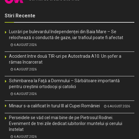
Stiri Recente
Lucrări pe bulevardul Independenței din Baia Mare – Se
relochează o conductă de gaze, iar traficul poate fi afectat
6 AUGUST 2026
Accident între două TIR-uri pe Autostrada A10. Un șofer a
rămas încarcerat
6 AUGUST 2026
Schimbarea la Faţă a Domnului – Sărbătoare importantă
pentru creştinii ortodocşi şi catolici
6 AUGUST 2026
Minaur s-a calificat în turul III al Cupei României
6 AUGUST 2026
Perseidele se văd cel mai bine de pe Pietrosul Rodnei.
Eveniment de trei zile dedicat iubitorilor muntelui și cerului
înstelat
6 AUGUST 2026