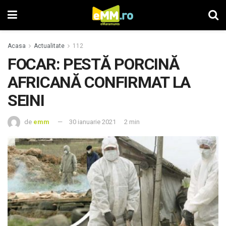
Acasa
Actualitate
112
FOCAR: PESTĂ PORCINĂ
AFRICANĂ CONFIRMAT LA
SEINI
de
emm
30 ianuarie 2021
2 min