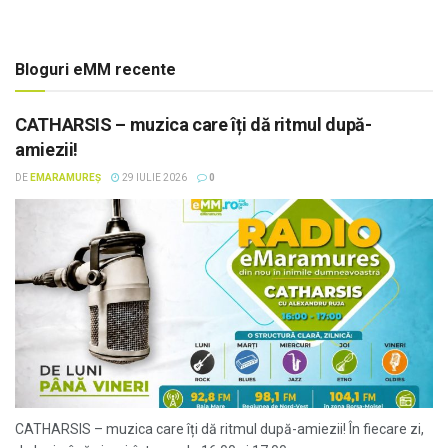
Bloguri eMM recente
CATHARSIS – muzica care îți dă ritmul după-
amiezii!
DE
EMARAMUREȘ
29 IULIE 2026
0
CATHARSIS – muzica care îți dă ritmul după-amiezii! În fiecare zi,