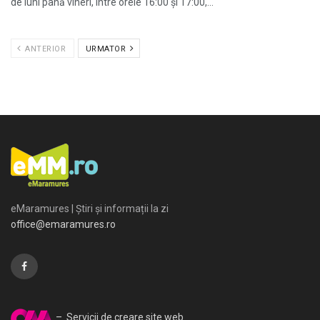
de luni până vineri, între orele 16:00 și 17:00,...
ANTERIOR
URMATOR
eMaramures | Știri și informații la zi
office@emaramures.ro
– Servicii de creare site web