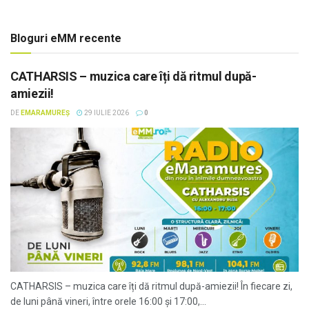
Bloguri eMM recente
CATHARSIS – muzica care îți dă ritmul după-
amiezii!
DE
EMARAMUREȘ
29 IULIE 2026
0
CATHARSIS – muzica care îți dă ritmul după-amiezii! În fiecare zi,
de luni până vineri, între orele 16:00 și 17:00,...