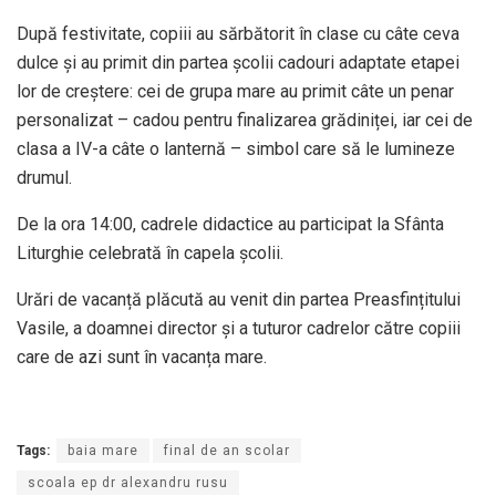
După festivitate, copiii au sărbătorit în clase cu câte ceva
dulce și au primit din partea școlii cadouri adaptate etapei
lor de creștere: cei de grupa mare au primit câte un penar
personalizat – cadou pentru finalizarea grădiniței, iar cei de
clasa a IV-a câte o lanternă – simbol care să le lumineze
drumul.
De la ora 14:00, cadrele didactice au participat la Sfânta
Liturghie celebrată în capela școlii.
Urări de vacanță plăcută au venit din partea Preasfințitului
Vasile, a doamnei director și a tuturor cadrelor către copiii
care de azi sunt în vacanța mare.
Tags:
baia mare
final de an scolar
scoala ep dr alexandru rusu