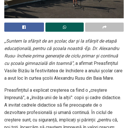
„Suntem la sfârșit de an școlar, dar și la sfârșit de etapă
educațională, pentru că școala noastră -Ep. Dr. Alexandru
Rusu- încheie prima generație de ciclu primar și continuă
cu școala gimnazială din toamnă”,
a afirmat Preasfințitul
Vasile Bizău la festivitatea de închidere a anului școlar care
a avut loc în curtea școlii Alexandru Rusu din Baia Mare.
Preasfințitul a explicat creșterea ca fiind o „creștere
împreună”, a „învăța unii de la alții”: copii și cadre didactice.
A invitat cadrele didactice să fie preocupate de o
dezvoltare profesională și umană continuă. În ciclul de
creștere sunt, cu siguranță, implicați și părinții: „pentru că,
noi toți, încercăm să creștem împreună în valori precum: