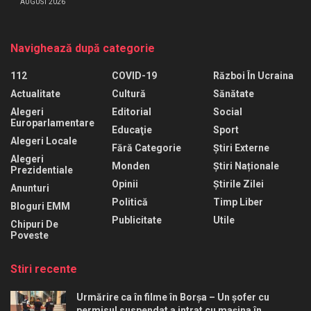
AUGUST 2026
Navighează după categorie
112
COVID-19
Război În Ucraina
Actualitate
Cultură
Sănătate
Alegeri
Editorial
Social
Europarlamentare
Educaţie
Sport
Alegeri Locale
Fără Categorie
Știri Externe
Alegeri
Monden
Știri Naționale
Prezidentiale
Opinii
Știrile Zilei
Anunturi
Politică
Timp Liber
Bloguri EMM
Publicitate
Utile
Chipuri De
Poveste
Stiri recente
Urmărire ca în filme în Borșa – Un șofer cu
permisul suspendat a intrat cu mașina în