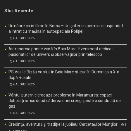
Stiri Recente
Urmărire ca în filme în Borșa – Un șofer cu permisul suspendat
a intrat cu mașina în autospeciala Poliției
6 AUGUST 2026
Astronomia prinde viață în Baia Mare. Eveniment dedicat
pasionaților de univers și observațiilor prin telescop
6 AUGUST 2026
PS Vasile Bizău va sluji în Baia Mare și Ieud în Duminica a X-a
după Rusalii
6 AUGUST 2026
Vântul puternic creează probleme în Maramureș: copaci
doborâți și risc după căderea unei crengi peste o conductă de
gaz
6 AUGUST 2026
Credință, aventură și tradiție la jubileul Cercetașilor Munților
6