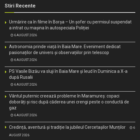
Stiri Recente
Urmărire ca în filme în Borșa – Un șofer cu permisul suspendat
a intrat cu mașina în autospeciala Poliției
6 AUGUST 2026
Astronomia prinde viață în Baia Mare. Eveniment dedicat
pasionaților de univers și observațiilor prin telescop
6 AUGUST 2026
PS Vasile Bizău va sluji în Baia Mare și Ieud în Duminica a X-a
după Rusalii
6 AUGUST 2026
Vântul puternic creează probleme în Maramureș: copaci
doborâți și risc după căderea unei crengi peste o conductă de
gaz
6 AUGUST 2026
Credință, aventură și tradiție la jubileul Cercetașilor Munților
6
AUGUST 2026