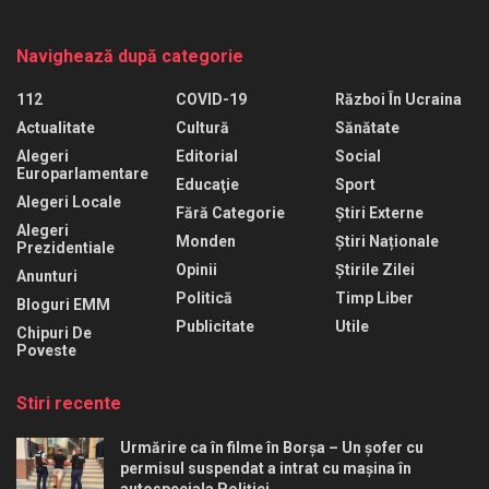
Navighează după categorie
112
COVID-19
Război În Ucraina
Actualitate
Cultură
Sănătate
Alegeri
Editorial
Social
Europarlamentare
Educaţie
Sport
Alegeri Locale
Fără Categorie
Știri Externe
Alegeri
Monden
Știri Naționale
Prezidentiale
Opinii
Știrile Zilei
Anunturi
Politică
Timp Liber
Bloguri EMM
Publicitate
Utile
Chipuri De
Poveste
Stiri recente
Urmărire ca în filme în Borșa – Un șofer cu
permisul suspendat a intrat cu mașina în
autospeciala Poliției