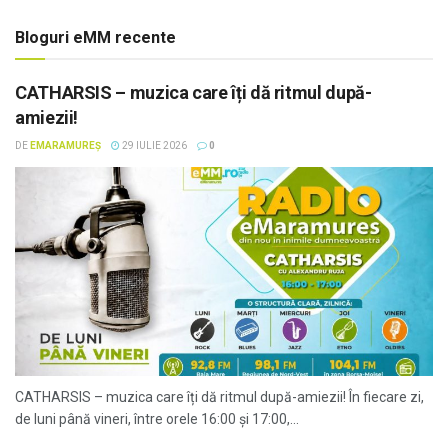
Bloguri eMM recente
CATHARSIS – muzica care îți dă ritmul după-
amiezii!
DE
EMARAMUREȘ
29 IULIE 2026
0
CATHARSIS – muzica care îți dă ritmul după-amiezii! În fiecare zi,
de luni până vineri, între orele 16:00 și 17:00,...