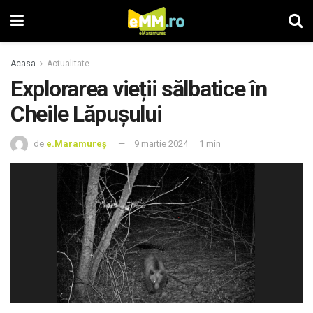
Acasa
Actualitate
Explorarea vieții sălbatice în
Cheile Lăpușului
de
e.Maramureș
9 martie 2024
1 min