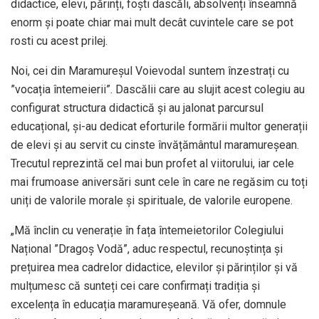
didactice, elevi, părinți, foști dascăli, absolvenți înseamnă
enorm și poate chiar mai mult decât cuvintele care se pot
rosti cu acest prilej.
Noi, cei din Maramureșul Voievodal suntem înzestrați cu
”vocația întemeierii”. Dascălii care au slujit acest colegiu au
configurat structura didactică și au jalonat parcursul
educațional, și-au dedicat eforturile formării multor generații
de elevi și au servit cu cinste învățământul maramureșean.
Trecutul reprezintă cel mai bun profet al viitorului, iar cele
mai frumoase aniversări sunt cele în care ne regăsim cu toți
uniți de valorile morale și spirituale, de valorile europene.
„Mă înclin cu venerație în fața întemeietorilor Colegiului
Național ”Dragoș Vodă”, aduc respectul, recunoștința și
prețuirea mea cadrelor didactice, elevilor și părinților și vă
mulțumesc că sunteți cei care confirmați tradiția și
excelența în educația maramureșeană. Vă ofer, domnule