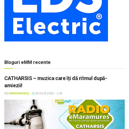
Bloguri eMM recente
CATHARSIS – muzica care îți dă ritmul după-
amiezii!
DE
EMARAMUREȘ
29 IULIE 2026
0