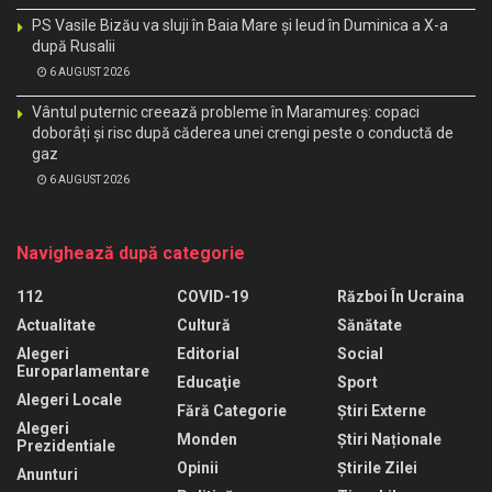
PS Vasile Bizău va sluji în Baia Mare și Ieud în Duminica a X-a
după Rusalii
6 AUGUST 2026
Vântul puternic creează probleme în Maramureș: copaci
doborâți și risc după căderea unei crengi peste o conductă de
gaz
6 AUGUST 2026
Navighează după categorie
112
COVID-19
Război În Ucraina
Actualitate
Cultură
Sănătate
Alegeri
Editorial
Social
Europarlamentare
Educaţie
Sport
Alegeri Locale
Fără Categorie
Știri Externe
Alegeri
Monden
Știri Naționale
Prezidentiale
Opinii
Știrile Zilei
Anunturi