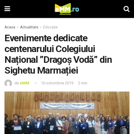
Acasa
Actualitate
Educaţie
Evenimente dedicate
centenarului Colegiului
Național ”Dragoș Vodă” din
Sighetu Marmației
de
eMM
10 octombrie 2019
2 min