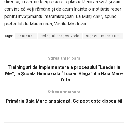
director, în semn de apreciere o plachetă aniversară și sunt
convins că veți rămâne și de acum înainte o instituție reper
pentru învățământul maramureșean. La Mulți Ani!”, spune
prefectul de Maramureş, Vasile Moldovan.
Tags:
centenar
colegiul dragos voda
sighetu marmatiei
Stirea anterioara
Traininguri de implementare a procesului “Leader in
Me”, la Școala Gimnazială “Lucian Blaga” din Baia Mare
- foto
Stirea urmatoare
Primăria Baia Mare angajează. Ce post este disponibil