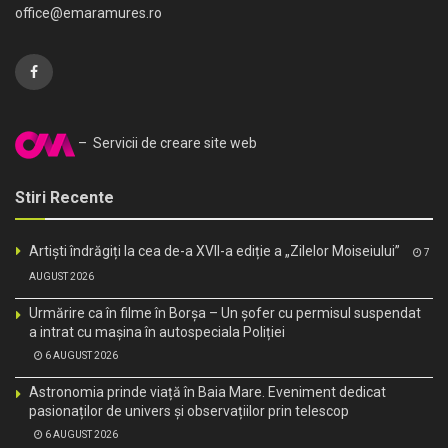
office@emaramures.ro
– Servicii de creare site web
Stiri Recente
Artiști îndrăgiți la cea de-a XVII-a ediție a „Zilelor Moiseiului”
7
AUGUST 2026
Urmărire ca în filme în Borșa – Un șofer cu permisul suspendat
a intrat cu mașina în autospeciala Poliției
6 AUGUST 2026
Astronomia prinde viață în Baia Mare. Eveniment dedicat
pasionaților de univers și observațiilor prin telescop
6 AUGUST 2026