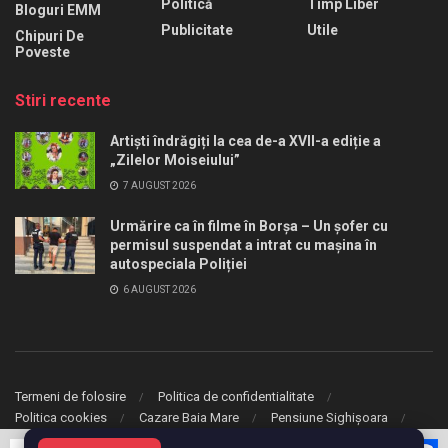
Politică
Timp Liber
Bloguri EMM
Publicitate
Utile
Chipuri De
Poveste
Stiri recente
Artiști îndrăgiți la cea de-a XVII-a ediție a
„Zilelor Moiseiului”
7 AUGUST 2026
Urmărire ca în filme în Borșa – Un șofer cu
permisul suspendat a intrat cu mașina în
autospeciala Poliției
6 AUGUST 2026
Termeni de folosire
Politica de confidentialitate
Politica cookies
Cazare Baia Mare
Pensiune Sighișoara