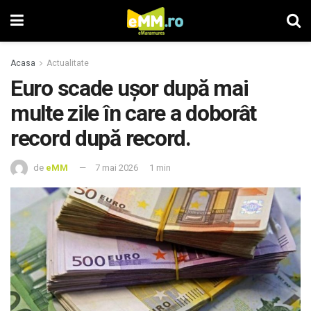
Acasa
Actualitate
Euro scade ușor după mai
multe zile în care a doborât
record după record.
de
eMM
7 mai 2026
1 min