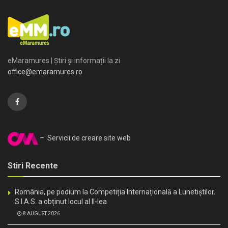
eMaramures | Știri și informații la zi
office@emaramures.ro
– Servicii de creare site web
Stiri Recente
România, pe podium la Competiția Internațională a Lunetiștilor.
S.I.A.S. a obținut locul al II-lea
8 AUGUST 2026