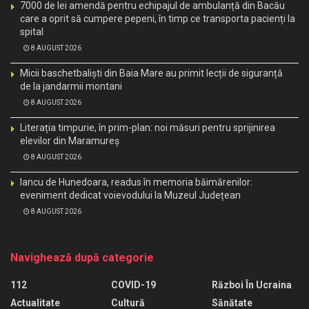
7000 de lei amendă pentru echipajul de ambulanță din Bacău
care a oprit să cumpere pepeni, în timp ce transporta pacienți la
spital
8 AUGUST 2026
Micii baschetbaliști din Baia Mare au primit lecții de siguranță
de la jandarmii montani
8 AUGUST 2026
Literația timpurie, în prim-plan: noi măsuri pentru sprijinirea
elevilor din Maramureș
8 AUGUST 2026
Iancu de Hunedoara, readus în memoria băimărenilor:
eveniment dedicat voievodului la Muzeul Județean
8 AUGUST 2026
Navighează după categorie
112
COVID-19
Război În Ucraina
Actualitate
Cultură
Sănătate