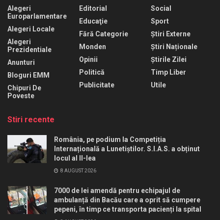
Alegeri
Editorial
Social
Europarlamentare
Educaţie
Sport
Alegeri Locale
Fără Categorie
Știri Externe
Alegeri
Monden
Știri Naționale
Prezidentiale
Opinii
Știrile Zilei
Anunturi
Politică
Timp Liber
Bloguri EMM
Publicitate
Utile
Chipuri De
Poveste
Stiri recente
România, pe podium la Competiția
Internațională a Lunetiștilor. S.I.A.S. a obținut
locul al II-lea
8 AUGUST 2026
7000 de lei amendă pentru echipajul de
ambulanță din Bacău care a oprit să cumpere
pepeni, în timp ce transporta pacienți la spital