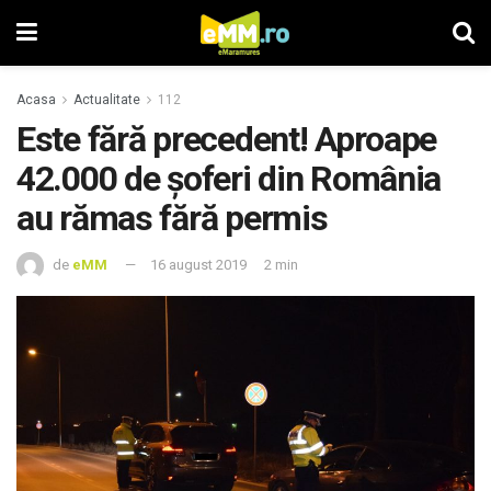
Acasa
Actualitate
112
Este fără precedent! Aproape
42.000 de șoferi din România
au rămas fără permis
de
eMM
16 august 2019
2 min