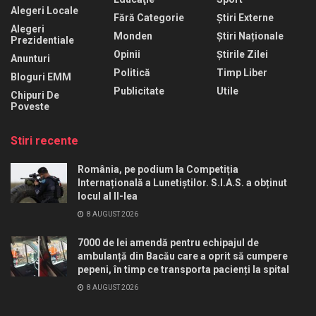
Alegeri Locale
Fără Categorie
Știri Externe
Alegeri
Monden
Știri Naționale
Prezidentiale
Opinii
Știrile Zilei
Anunturi
Politică
Timp Liber
Bloguri EMM
Publicitate
Utile
Chipuri De
Poveste
Stiri recente
România, pe podium la Competiția
Internațională a Lunetiștilor. S.I.A.S. a obținut
locul al II-lea
8 AUGUST 2026
7000 de lei amendă pentru echipajul de
ambulanță din Bacău care a oprit să cumpere
pepeni, în timp ce transporta pacienți la spital
8 AUGUST 2026