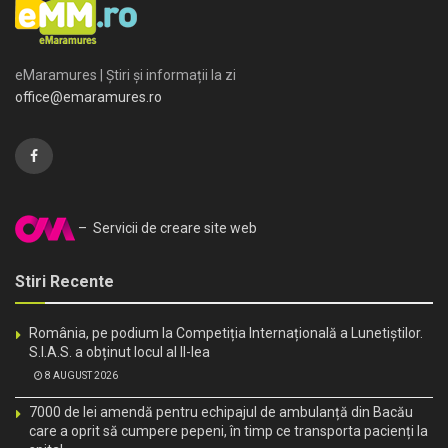
eMaramures | Știri și informații la zi
office@emaramures.ro
– Servicii de creare site web
Stiri Recente
România, pe podium la Competiția Internațională a Lunetiștilor.
S.I.A.S. a obținut locul al II-lea
8 AUGUST 2026
7000 de lei amendă pentru echipajul de ambulanță din Bacău
care a oprit să cumpere pepeni, în timp ce transporta pacienți la