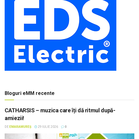
Bloguri eMM recente
CATHARSIS – muzica care îți dă ritmul după-
amiezii!
DE
EMARAMUREȘ
29 IULIE 2026
0