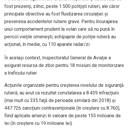
fost prezenţi, zilnic, peste 1.500 poliţişti rutieri, ale căror
principale obiective au fost fluidizarea circulaţiei şi
prevenirea accidentelor rutiere grave. Pentru încurajarea
unui comportament prudent la volan care să nu pună în
pericol vieţile omeneşti, echipajele de poliţie rutieră au
acţionat, în medie, cu 110 aparate radar/zi.
În acelaşi context, Inspectoratul General de Aviaţie a
asigurat resursa de zbor pentru 18 misiuni de monitorizare
a traficului rutier.
Acţiunile organizate pentru creşterea nivelului de siguranţă
rutieră, au avut ca rezultat constatarea a 8.439 infracţiuni
(mai mult cu 335 faţă de perioada similară din 2018) şi
447.726 sancţiuni contravenţionale (în creştere cu 8.760),
fiind aplicate amenzi în valoare de peste 155 milioane de
lei (în creştere cu 19 milioane lei).