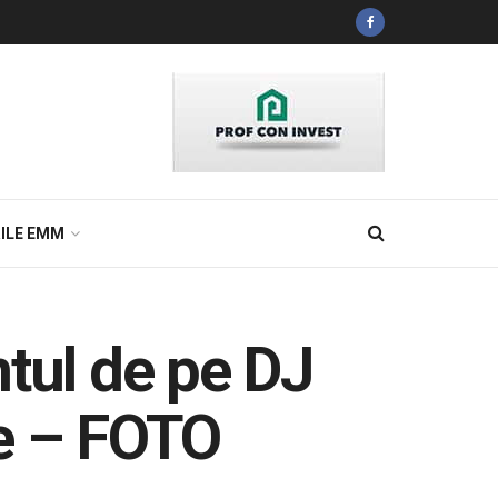
ILE EMM
ntul de pe DJ
re – FOTO