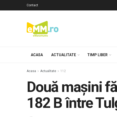
Contact
ACASA
ACTUALITATE
TIMP LIBER
Acasa
Actualitate
112
Două mașini fă
182 B între Tu