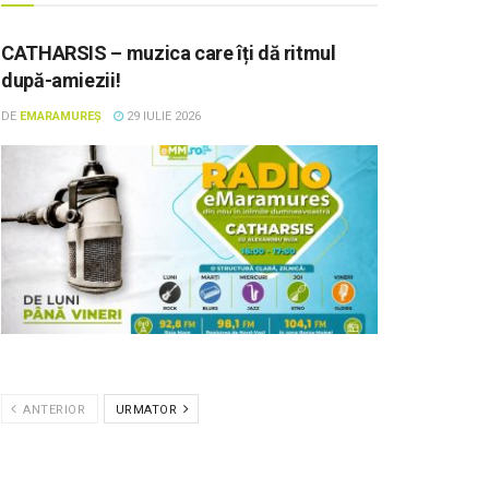
CATHARSIS – muzica care îți dă ritmul
după-amiezii!
DE
EMARAMUREȘ
29 IULIE 2026
ANTERIOR
URMATOR