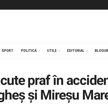
SPORT
POLITICĂ
UTILE
EDITORIAL
BLOGUR
cute praf în accide
lgheș și Mireșu Ma