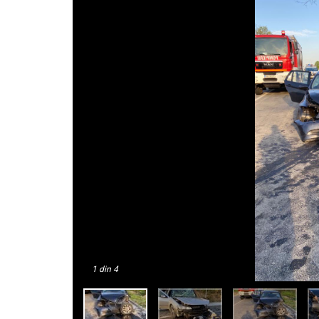
1
din 4