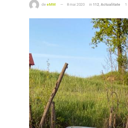
de
eMM
8 mai 2020
in
112
,
Actualitate
1