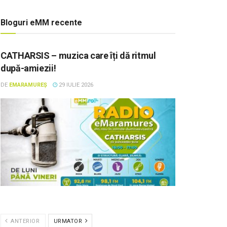
Bloguri eMM recente
CATHARSIS – muzica care îți dă ritmul
după-amiezii!
DE
EMARAMUREȘ
29 IULIE 2026
ANTERIOR
URMATOR