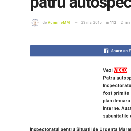
patru autospec
de
Admin eMM
23 mai 2015
in
112
2 min
Share on 
Vezi
VIDEO
Patru autosp
Inspectoratu
fost primite 
plan demarat 
Interne. Aus
subunitatile
Inspectoratul pentru Situatii de Urgenta Maram