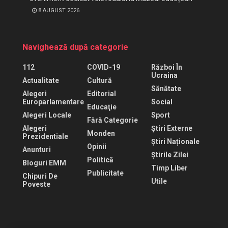
8 AUGUST 2026
Navighează după categorie
112
COVID-19
Război În
Ucraina
Actualitate
Cultură
Sănătate
Alegeri
Editorial
Europarlamentare
Social
Educaţie
Alegeri Locale
Sport
Fără Categorie
Alegeri
Știri Externe
Monden
Prezidentiale
Știri Naționale
Opinii
Anunturi
Știrile Zilei
Politică
Bloguri EMM
Timp Liber
Publicitate
Chipuri De
Utile
Poveste