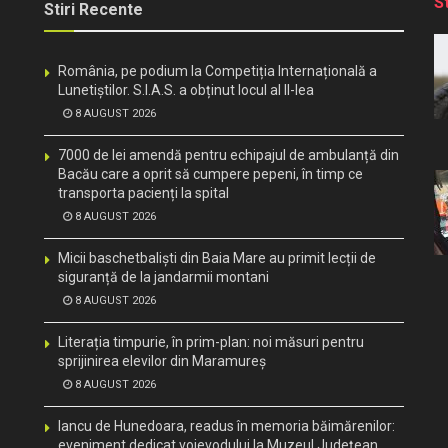
S
Stiri Recente
România, pe podium la Competiția Internațională a
Lunetiștilor. S.I.A.S. a obținut locul al II-lea
8 AUGUST 2026
7000 de lei amendă pentru echipajul de ambulanță din
Bacău care a oprit să cumpere pepeni, în timp ce
transporta pacienți la spital
8 AUGUST 2026
Micii baschetbaliști din Baia Mare au primit lecții de
siguranță de la jandarmii montani
8 AUGUST 2026
Literația timpurie, în prim-plan: noi măsuri pentru
sprijinirea elevilor din Maramureș
8 AUGUST 2026
Iancu de Hunedoara, readus în memoria băimărenilor:
eveniment dedicat voievodului la Muzeul Județean