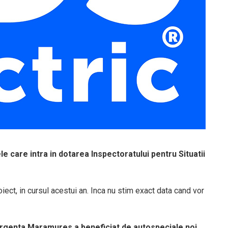
e care intra in dotarea Inspectoratului pentru Situatii
roiect, in cursul acestui an. Inca nu stim exact data cand vor
de Urgenta Maramures a beneficiat de autospeciale noi.