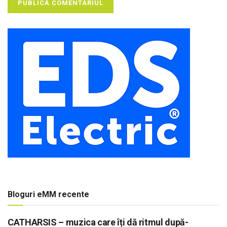
Bloguri eMM recente
CATHARSIS – muzica care îți dă ritmul după-