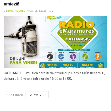
amiezii!
DE
EMARAMUREȘ
29 IULIE 2026
0
CATHARSIS – muzica care îți dă ritmul după-amiezii! În fiecare zi,
de luni până vineri, între orele 16:00 și 17:00,...
ANTERIOR
URMATOR