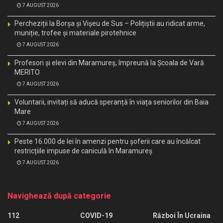
7 AUGUST 2026
Percheziții la Borșa și Vișeu de Sus – Polițiștii au ridicat arme,
muniție, trofee și materiale pirotehnice
7 AUGUST 2026
Profesori și elevi din Maramureș, împreună la Școala de Vară
MERITO
7 AUGUST 2026
Voluntarii, invitați să aducă speranță în viața seniorilor din Baia
Mare
7 AUGUST 2026
Peste 16.000 de lei în amenzi pentru șoferii care au încălcat
restricțiile impuse de caniculă în Maramureș
7 AUGUST 2026
Navighează după categorie
112
COVID-19
Război În Ucraina