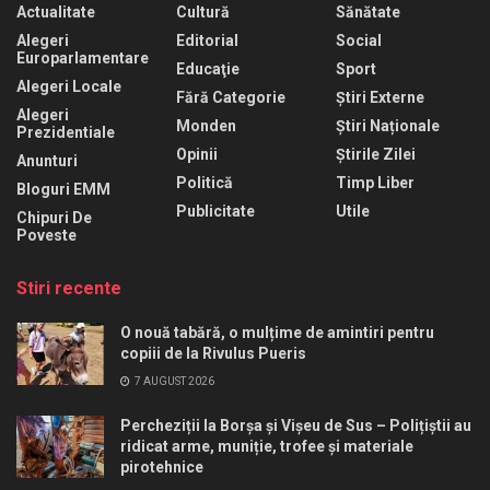
Actualitate
Cultură
Sănătate
Alegeri
Editorial
Social
Europarlamentare
Educaţie
Sport
Alegeri Locale
Fără Categorie
Știri Externe
Alegeri
Monden
Știri Naționale
Prezidentiale
Opinii
Știrile Zilei
Anunturi
Politică
Timp Liber
Bloguri EMM
Publicitate
Utile
Chipuri De
Poveste
Stiri recente
O nouă tabără, o mulțime de amintiri pentru
copiii de la Rivulus Pueris
7 AUGUST 2026
Percheziții la Borșa și Vișeu de Sus – Polițiștii au
ridicat arme, muniție, trofee și materiale
pirotehnice