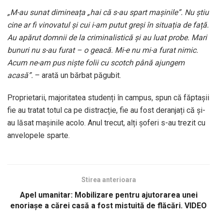
„M-au sunat dimineața „hai că s-au spart mașinile”. Nu știu
cine ar fi vinovatul și cui i-am putut greși în situația de față.
Au apărut domnii de la criminalistică și au luat probe. Mari
bunuri nu s-au furat – o geacă. Mi-e nu mi-a furat nimic.
Acum ne-am pus niște folii cu scotch până ajungem
acasă”.
– arată un bărbat păgubit.
Proprietarii, majoritatea studenți în campus, spun că făptașii
fie au tratat totul ca pe distracție, fie au fost deranjați că și-
au lăsat mașinile acolo. Anul trecut, alți șoferi s-au trezit cu
anvelopele sparte.
Stirea anterioara
Apel umanitar: Mobilizare pentru ajutorarea unei
enoriașe a cărei casă a fost mistuită de flăcări. VIDEO