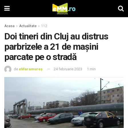
Acasa
Actualitate
112
Doi tineri din Cluj au distrus
parbrizele a 21 de maşini
parcate pe o stradă
de
eMaramureș
24 februarie 2023
1 min