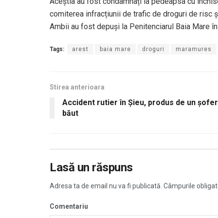
Aceștia au fost condamnați la pedeapsa cu închisoa
comiterea infracțiunii de trafic de droguri de risc ș
Ambii au fost depuși la Penitenciarul Baia Mare î
Tags:
arest
baia mare
droguri
maramures
Stirea anterioara
Accident rutier în Șieu, produs de un şofer
băut
Lasă un răspuns
Adresa ta de email nu va fi publicată.
Câmpurile obligat
Comentariu