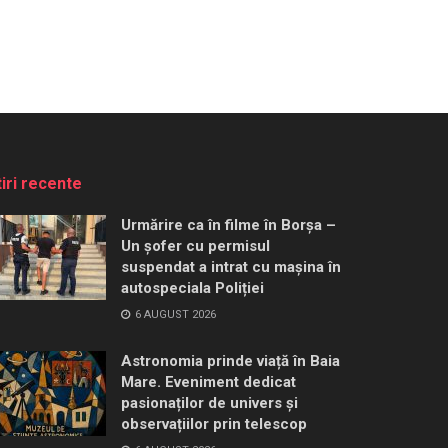
tiri recente
Urmărire ca în filme în Borșa –
Un șofer cu permisul
suspendat a intrat cu mașina în
autospeciala Poliției
6 AUGUST 2026
Astronomia prinde viață în Baia
Mare. Eveniment dedicat
pasionaților de univers și
observațiilor prin telescop