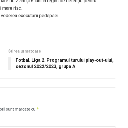
re de 2 ani și 6 luni în regim de detenție pentru
i mare risc.
n vederea executării pedepsei.
Stirea urmatoare
Fotbal. Liga 2. Programul turului play-out-ului,
sezonul 2022/2023, grupa A
*
orii sunt marcate cu