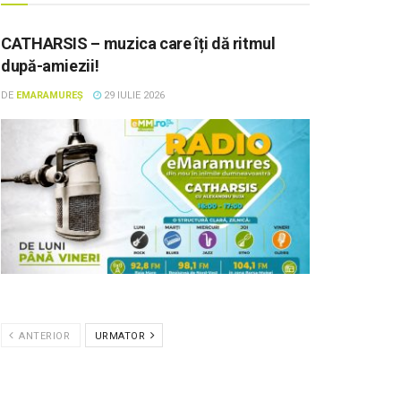
CATHARSIS – muzica care îți dă ritmul
după-amiezii!
DE
EMARAMUREȘ
29 IULIE 2026
ANTERIOR
URMATOR