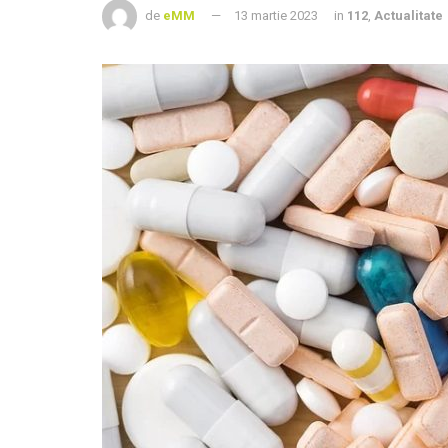
de
eMM
13 martie 2023
in
112
,
Actualitate