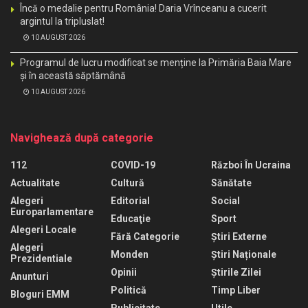
Încă o medalie pentru România! Daria Vrînceanu a cucerit
argintul la tripluslat!
10 AUGUST 2026
Programul de lucru modificat se menține la Primăria Baia Mare
și în această săptămână
10 AUGUST 2026
Navighează după categorie
112
COVID-19
Război În Ucraina
Actualitate
Cultură
Sănătate
Alegeri
Editorial
Social
Europarlamentare
Educaţie
Sport
Alegeri Locale
Fără Categorie
Știri Externe
Alegeri
Monden
Știri Naționale
Prezidentiale
Opinii
Știrile Zilei
Anunturi
Politică
Timp Liber
Bloguri EMM
Publicitate
Utile