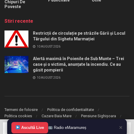
Chipuri De
Poveste
Stiri recente
Restricții de circulație pe străzile Gării și Locul
Târgului din Sighetu Marmației
10 AUGUST 2026
Alertă maximă în Poienile de Sub Munte – Trei
case și o victimă, anunțate la incendiu. Ce au
găsit pompierii
10 AUGUST 2026
Termeni de folosire
Politica de confidentialitate
Politica cookies
Cazare Baia Mare
Pensiune Sighișoara
✕
Ascultă Live
Radio eMaramureș
© 2020 eMaramures. Toate drepturile rezervate.