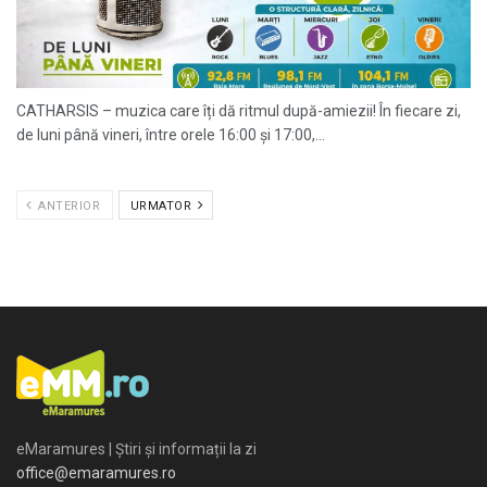
CATHARSIS – muzica care îți dă ritmul după-amiezii! În fiecare zi,
de luni până vineri, între orele 16:00 și 17:00,...
ANTERIOR
URMATOR
eMaramures | Știri și informații la zi
office@emaramures.ro