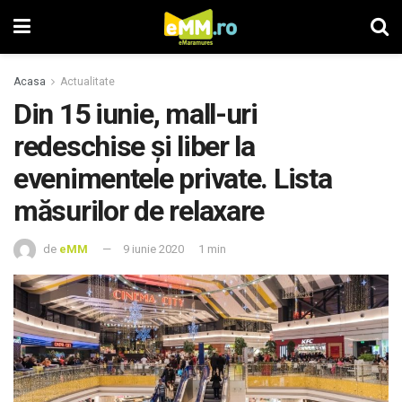
Acasa
Actualitate
Din 15 iunie, mall-uri
redeschise și liber la
evenimentele private. Lista
măsurilor de relaxare
de
eMM
9 iunie 2020
1 min