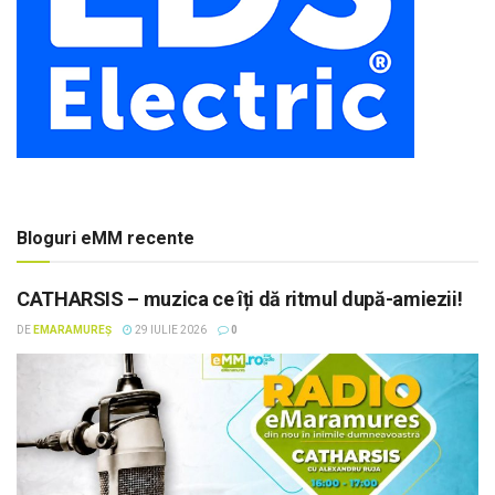
Bloguri eMM recente
CATHARSIS – muzica ce îți dă ritmul după-amiezii!
DE
EMARAMUREȘ
29 IULIE 2026
0