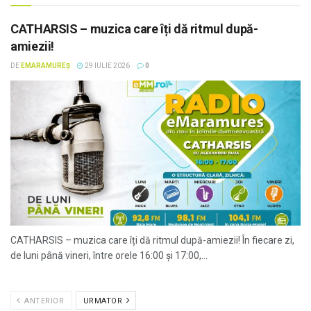
CATHARSIS – muzica care îți dă ritmul după-
amiezii!
DE
EMARAMUREȘ
29 IULIE 2026
0
CATHARSIS – muzica care îți dă ritmul după-amiezii! În fiecare zi,
de luni până vineri, între orele 16:00 și 17:00,...
ANTERIOR
URMATOR