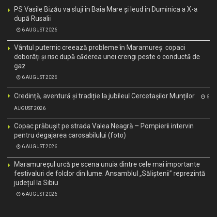
PS Vasile Bizău va sluji în Baia Mare și Ieud în Duminica a X-a
după Rusalii
6 AUGUST 2026
Vântul puternic creează probleme în Maramureș: copaci
doborâți și risc după căderea unei crengi peste o conductă de
gaz
6 AUGUST 2026
Credință, aventură și tradiție la jubileul Cercetașilor Munților
6
AUGUST 2026
Copac prăbușit pe strada Valea Neagră – Pompierii intervin
pentru degajarea carosabilului (foto)
6 AUGUST 2026
Maramureșul urcă pe scena unuia dintre cele mai importante
festivaluri de folclor din lume. Ansamblul „Săliștenii” reprezintă
județul la Sibiu
6 AUGUST 2026