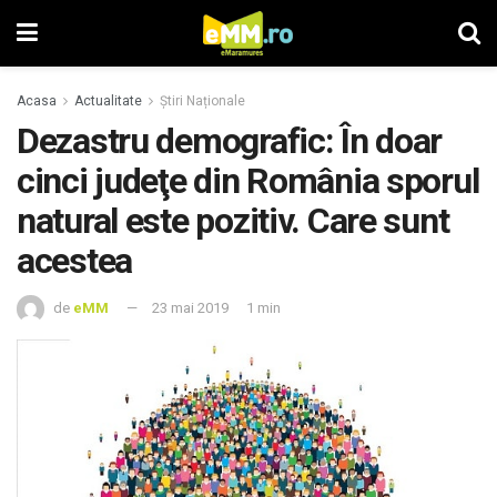
Acasa
Actualitate
Știri Naționale
Dezastru demografic: În doar
cinci judeţe din România sporul
natural este pozitiv. Care sunt
acestea
de
eMM
23 mai 2019
1 min