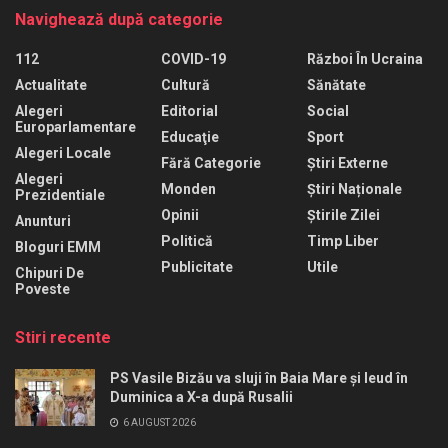
Navighează după categorie
112
COVID-19
Război În Ucraina
Actualitate
Cultură
Sănătate
Alegeri
Editorial
Social
Europarlamentare
Educaţie
Sport
Alegeri Locale
Fără Categorie
Știri Externe
Alegeri
Monden
Știri Naționale
Prezidentiale
Opinii
Știrile Zilei
Anunturi
Politică
Timp Liber
Bloguri EMM
Publicitate
Utile
Chipuri De
Poveste
Stiri recente
PS Vasile Bizău va sluji în Baia Mare și Ieud în
Duminica a X-a după Rusalii
6 AUGUST 2026