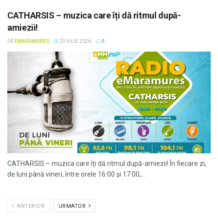
CATHARSIS – muzica care îți dă ritmul după-
amiezii!
DE
EMARAMUREȘ
29 IULIE 2026
0
CATHARSIS – muzica care îți dă ritmul după-amiezii! În fiecare zi,
de luni până vineri, între orele 16:00 și 17:00,...
ANTERIOR
URMATOR