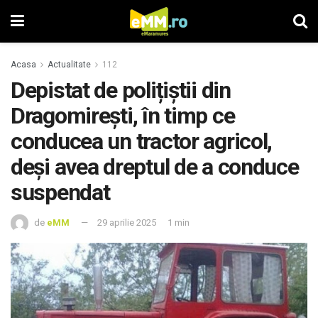
Acasa
Actualitate
112
Depistat de polițiștii din
Dragomirești, în timp ce
conducea un tractor agricol,
deși avea dreptul de a conduce
suspendat
de
eMM
29 aprilie 2025
1 min