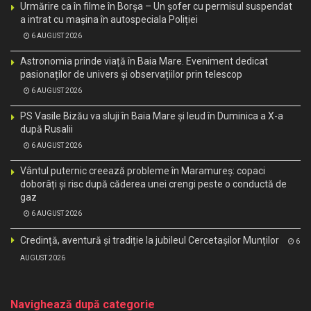
Urmărire ca în filme în Borșa – Un șofer cu permisul suspendat
a intrat cu mașina în autospeciala Poliției
6 AUGUST 2026
Astronomia prinde viață în Baia Mare. Eveniment dedicat
pasionaților de univers și observațiilor prin telescop
6 AUGUST 2026
PS Vasile Bizău va sluji în Baia Mare și Ieud în Duminica a X-a
după Rusalii
6 AUGUST 2026
Vântul puternic creează probleme în Maramureș: copaci
doborâți și risc după căderea unei crengi peste o conductă de
gaz
6 AUGUST 2026
Credință, aventură și tradiție la jubileul Cercetașilor Munților
6
AUGUST 2026
Navighează după categorie