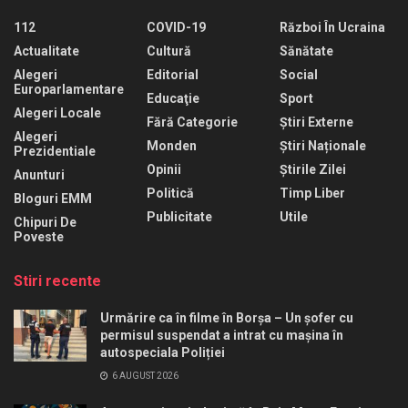
112
COVID-19
Război În Ucraina
Actualitate
Cultură
Sănătate
Alegeri
Editorial
Social
Europarlamentare
Educaţie
Sport
Alegeri Locale
Fără Categorie
Știri Externe
Alegeri
Monden
Știri Naționale
Prezidentiale
Opinii
Știrile Zilei
Anunturi
Politică
Timp Liber
Bloguri EMM
Publicitate
Utile
Chipuri De
Poveste
Stiri recente
Urmărire ca în filme în Borșa – Un șofer cu
permisul suspendat a intrat cu mașina în
autospeciala Poliției
6 AUGUST 2026