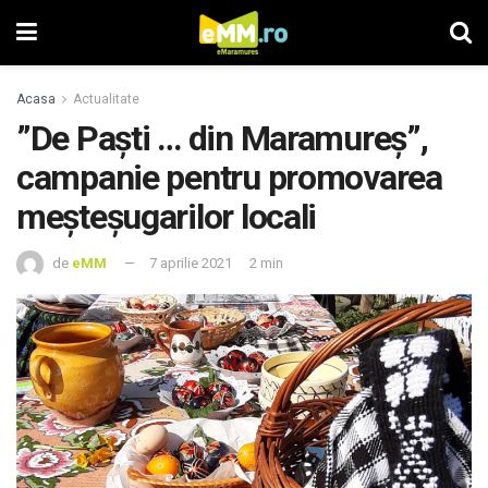
Acasa
Actualitate
”De Paști … din Maramureș”,
campanie pentru promovarea
meșteșugarilor locali
de
eMM
7 aprilie 2021
2 min