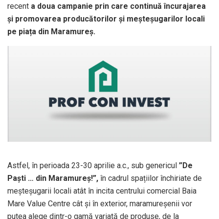
recent
a doua campanie prin care continuă încurajarea
și promovarea producătorilor și meșteșugarilor locali
pe piața din Maramureș.
Astfel, în perioada 23-30 aprilie a.c., sub genericul
”De
Paști … din Maramureș!”,
în cadrul spațiilor închiriate de
meșteșugarii locali atât în incita centrului comercial Baia
Mare Value Centre cât și în exterior, maramureșenii vor
putea alege dintr-o gamă variată de produse, de la