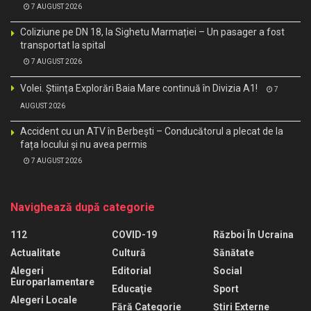
7 AUGUST 2026
Coliziune pe DN 18, la Sighetu Marmației – Un pasager a fost
transportat la spital
7 AUGUST 2026
Volei. Știința Explorări Baia Mare continuă în Divizia A1!
7
AUGUST 2026
Accident cu un ATV în Berbești – Conducătorul a plecat de la
fața locului și nu avea permis
7 AUGUST 2026
Navighează după categorie
112
COVID-19
Război În Ucraina
Actualitate
Cultură
Sănătate
Alegeri
Editorial
Social
Europarlamentare
Educaţie
Sport
Alegeri Locale
Fără Categorie
Știri Externe