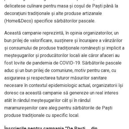
delicatese culinare pentru masa și coșul de Paști până la
decorațiuni tradiționale și alte produse artizanale
(Home&Deco) specifice sărbătorilor pascale.
Această campanie reprezintă, în opinia organizatorilor, un
bun prilej de valorificare, susținere și încurajare a vânzărilor
și consumului de produse tradiționale românești și implicit a
meșteșugarilor și producătorilor locali ale căror afaceri au
fost lovite de pandemia de COVID-19. Sărbătorile pascale
aduc și un bun prilej de comuniune, motiv pentru care, cu
asigurarea și respectarea tuturor măsurilor sanitare
necesare în contextul epidemiologic actual, organizatorii își
doresc ca această campanie să genereze un real interes
atât în rândul meșteșugarilor cât și în rândul
maramureșenilor care aleg pentru sărbătorile de Paști
produse tradiționale cu specific local.
Înscrierile pentru campania ”De Paști … din