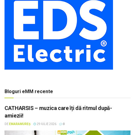
Bloguri eMM recente
CATHARSIS – muzica care îți dă ritmul după-
amiezii!
DE
EMARAMUREȘ
29 IULIE 2026
0