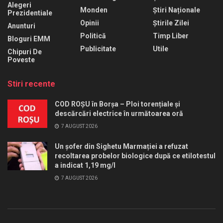
Alegeri
Monden
Știri Naționale
Prezidentiale
Opinii
Știrile Zilei
Anunturi
Politică
Timp Liber
Bloguri EMM
Publicitate
Utile
Chipuri De
Poveste
Stiri recente
COD ROȘU în Borșa – Ploi torențiale și
descărcări electrice în următoarea oră
7 AUGUST 2026
Un șofer din Sighetu Marmației a refuzat
recoltarea probelor biologice după ce etilotestul
a indicat 1,19 mg/l
7 AUGUST 2026