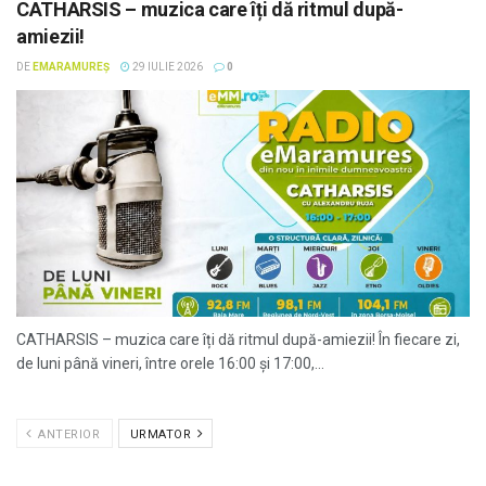
CATHARSIS – muzica care îți dă ritmul după-
amiezii!
DE
EMARAMUREȘ
29 IULIE 2026
0
CATHARSIS – muzica care îți dă ritmul după-amiezii! În fiecare zi,
de luni până vineri, între orele 16:00 și 17:00,...
ANTERIOR
URMATOR