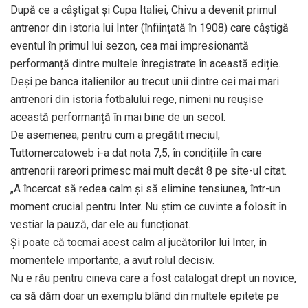
După ce a câștigat și Cupa Italiei, Chivu a devenit primul
antrenor din istoria lui Inter (înființată în 1908) care câștigă
eventul în primul lui sezon, cea mai impresionantă
performanță dintre multele înregistrate în această ediție.
Deși pe banca italienilor au trecut unii dintre cei mai mari
antrenori din istoria fotbalului rege, nimeni nu reușise
această performanță în mai bine de un secol.
De asemenea, pentru cum a pregătit meciul,
Tuttomercatoweb i-a dat nota 7,5, în condițiile în care
antrenorii rareori primesc mai mult decât 8 pe site-ul citat.
„A încercat să redea calm și să elimine tensiunea, într-un
moment crucial pentru Inter. Nu știm ce cuvinte a folosit în
vestiar la pauză, dar ele au funcționat.
Și poate că tocmai acest calm al jucătorilor lui Inter, in
momentele importante, a avut rolul decisiv.
Nu e rău pentru cineva care a fost catalogat drept un novice,
ca să dăm doar un exemplu blând din multele epitete pe