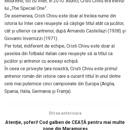
Mourinho, tot cu Inter, în 2010. Atunci, Cristi Chivu era elevul
lui „The Special One”.
De asemenea, Cristi Chivu este doar al treilea nume din
istoria lui Inter care reușește să câștige titlul atât ca jucător,
cât și ulterior ca antrenor, după Armando Castellazi (1938) și
Giovanni Invernizzi (1971).
Per total, indiferent de echipe, Cristi Chivu este doar al
șaselea din fotbalul italian care reușește să ia titlul ca
jucător și antrenor cu aceeași echipă.
În ceea ce privește țara noastră, Cristi Chivu este primul
antrenor român din istorie care a cucerit titlul în unul dintre
cele mai puternice cinci campionate din Europa (Anglia,
Spania, Italia, Germania și Franța).
Stirea anterioara
Atenție, șoferi! Cod galben de CEAȚĂ pentru mai multe
zone din Maramureș