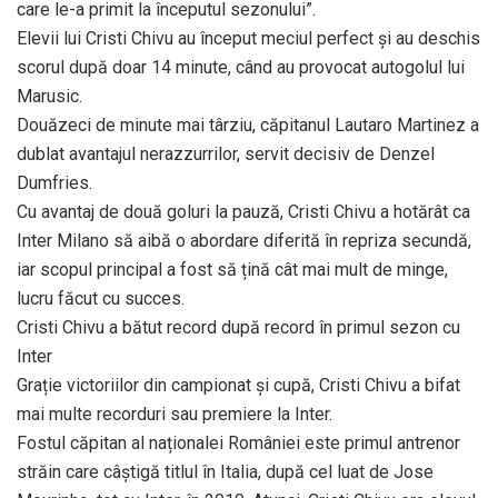
care le-a primit la începutul sezonului”.
Elevii lui Cristi Chivu au început meciul perfect și au deschis
scorul după doar 14 minute, când au provocat autogolul lui
Marusic.
Douăzeci de minute mai târziu, căpitanul Lautaro Martinez a
dublat avantajul nerazzurrilor, servit decisiv de Denzel
Dumfries.
Cu avantaj de două goluri la pauză, Cristi Chivu a hotărât ca
Inter Milano să aibă o abordare diferită în repriza secundă,
iar scopul principal a fost să țină cât mai mult de minge,
lucru făcut cu succes.
Cristi Chivu a bătut record după record în primul sezon cu
Inter
Grație victoriilor din campionat și cupă, Cristi Chivu a bifat
mai multe recorduri sau premiere la Inter.
Fostul căpitan al naționalei României este primul antrenor
străin care câștigă titlul în Italia, după cel luat de Jose