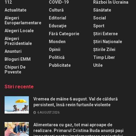
112
COVID-19
Război În Ucraina
Actualitate
Cultură
Sănătate
Alegeri
Editorial
Social
Europarlamentare
Educaţie
Sport
Alegeri Locale
Fără Categorie
Știri Externe
Alegeri
Monden
Știri Naționale
Prezidentiale
Opinii
Știrile Zilei
Anunturi
Politică
Timp Liber
Bloguri EMM
Publicitate
Utile
Chipuri De
Poveste
Stiri recente
Vremea de mâine 6 august. Val de căldură
persistent, însă revin furtunile violente
6 AUGUST 2026
Alimentarea cu gaz, tot mai aproape de
realizare. Primarul Cristina Buda anunță pași