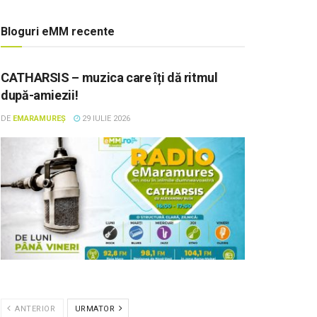
Bloguri eMM recente
CATHARSIS – muzica care îți dă ritmul
după-amiezii!
DE
EMARAMUREȘ
29 IULIE 2026
ANTERIOR
URMATOR