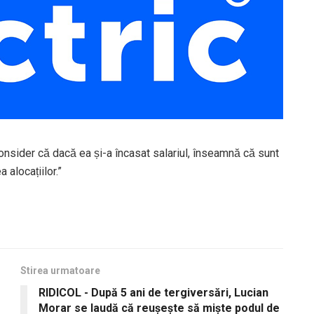
der că dacă ea și-a încasat salariul, înseamnă că sunt
 alocațiilor.”
Stirea urmatoare
RIDICOL - După 5 ani de tergiversări, Lucian
Morar se laudă că reușește să miște podul de