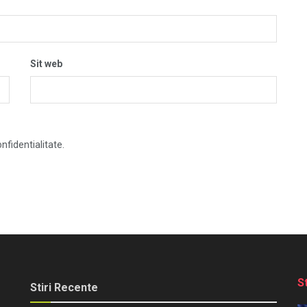
Sit web
nfidentialitate.
S
Stiri Recente