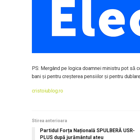
PS: Mergând pe logica doamnei ministru pot să consi
bani și pentru creșterea pensiilor și pentru dublarea
cristoiublog.ro
Stirea anterioara
Partidul Forța Națională SPULBERĂ USR-
PLUS după jurământul ateu