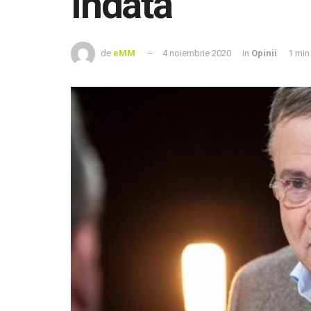
îndată
de
eMM
4 noiembrie 2020
in
Opinii
1 min