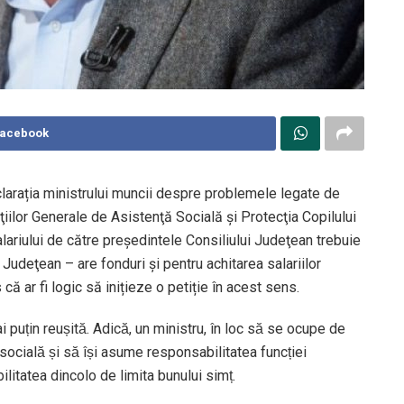
Facebook
arația ministrului muncii despre problemele legate de
̧iilor Generale de Asistenţă Socială şi Protecţia Copilului
ariului de către preşedintele Consiliului Judeţean trebuie
 Judeţean – are fonduri şi pentru achitarea salariilor
ă ar fi logic să inițieze o petiție în acest sens.
uțin reușită. Adică, un ministru, în loc să se ocupe de
ială și să își asume responsabilitatea funcției
bilitatea dincolo de limita bunului simț.