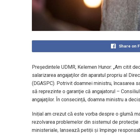
Share on 
Președintele UDMR, Kelemen Hunor: „Am citit decl
salarizarea angajaţilor din aparatul propriu al Direct
(DGASPC). Potrivit doamnei ministru, încasarea sal
să reprezinte o garanţie că angajatorul – Consiliul
angajaţilor. În consecință, doamna ministru a decis c
Inițial am crezut că este vorba despre o glumă mai p
rezolvarea problemelor din sistemul de protecție soc
ministeriale, lansează petiții și împinge responsa