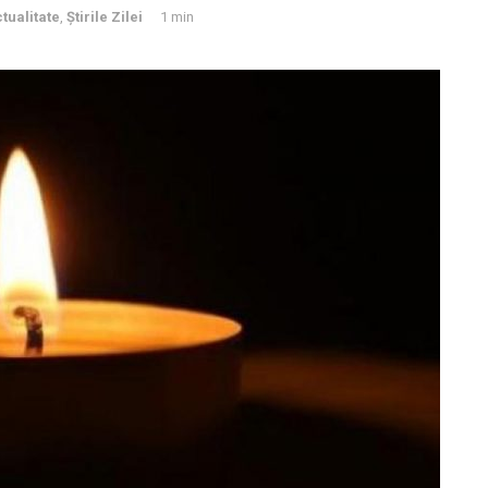
tualitate
,
Știrile Zilei
1 min