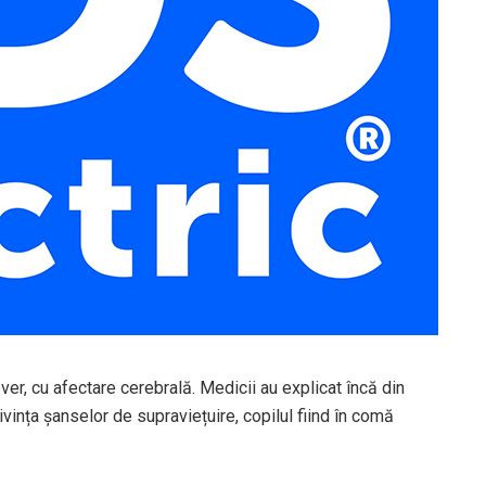
er, cu afectare cerebrală. Medicii au explicat încă din
ivința șanselor de supraviețuire, copilul fiind în comă