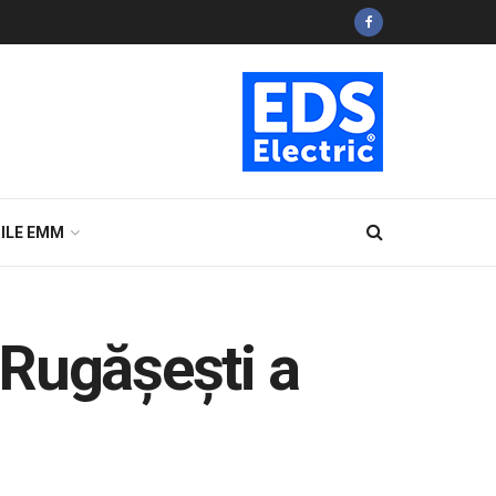
ILE EMM
n Rugășești a