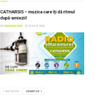
CATHARSIS – muzica care îți dă ritmul
după-amiezii!
DE
EMARAMUREȘ
29 IULIE 2026
ANTERIOR
URMATOR