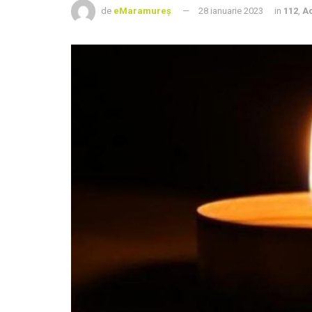
de
eMaramureș
28 ianuarie 2023
in
112
,
Ac