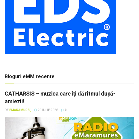
Bloguri eMM recente
CATHARSIS – muzica care îți dă ritmul după-
amiezii!
DE
EMARAMUREȘ
29 IULIE 2026
0