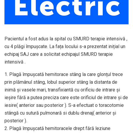
Pacientul a fost adus la spital cu SMURD terapie intensivă ,
cu 4 plăgi împușcate. La fața locului s-a prezentat inițial un
echipaj SAJ care a solicitat echipajul SMURD terapie
intensivă .
1. Plagă împușcată hemitorace stâng la care glonțul trece
prin plămânul stâng, lobul superior stâng la distanta de
inimă și vasele mari, transfixiantă cu orificiu de intrare și
ieșire fără a putea preciza care este orificiul de intrare și de
iesire( anterior sau posterior ). S-a efectuat o toracotomie
stângă cu sutură pulmonară si dublu drenaj( anterior și
posterior ).
2. Plagă împușcată hemitoracele drept fără leziune