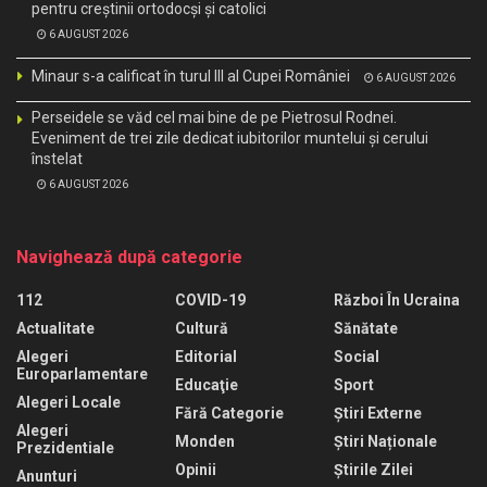
pentru creştinii ortodocşi şi catolici
6 AUGUST 2026
Minaur s-a calificat în turul III al Cupei României
6 AUGUST 2026
Perseidele se văd cel mai bine de pe Pietrosul Rodnei.
Eveniment de trei zile dedicat iubitorilor muntelui și cerului
înstelat
6 AUGUST 2026
Navighează după categorie
112
COVID-19
Război În Ucraina
Actualitate
Cultură
Sănătate
Alegeri
Editorial
Social
Europarlamentare
Educaţie
Sport
Alegeri Locale
Fără Categorie
Știri Externe
Alegeri
Monden
Știri Naționale
Prezidentiale
Opinii
Știrile Zilei
Anunturi