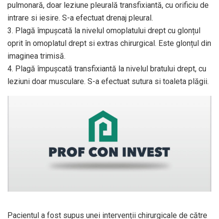
pulmonară, doar leziune pleurală transfixiantă, cu orificiu de
intrare si iesire. S-a efectuat drenaj pleural.
3. Plagă împușcată la nivelul omoplatului drept cu glonțul
oprit în omoplatul drept si extras chirurgical. Este glonțul din
imaginea trimisă.
4. Plagă împușcată transfixiantă la nivelul bratului drept, cu
leziuni doar musculare. S-a efectuat sutura si toaleta plăgii.
Pacientul a fost supus unei intervenții chirurgicale de către