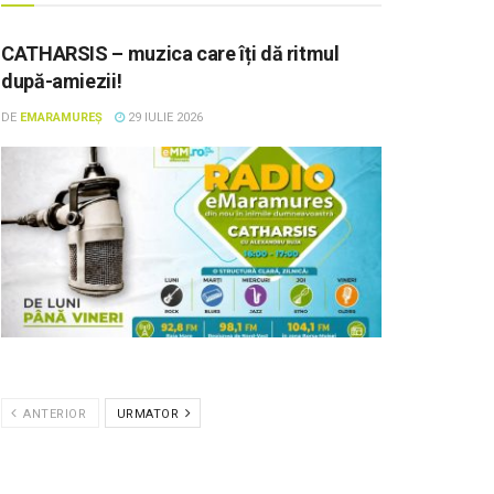
CATHARSIS – muzica care îți dă ritmul
după-amiezii!
DE
EMARAMUREȘ
29 IULIE 2026
ANTERIOR
URMATOR