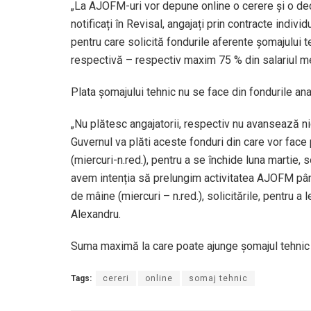
„La AJOFM-uri vor depune online o cerere și o decl
notificați în Revisal, angajați prin contracte indiv
pentru care solicită fondurile aferente șomajului t
respectivă – respectiv maxim 75 % din salariul med
Plata șomajului tehnic nu se face din fondurile anaga
„Nu plătesc angajatorii, respectiv nu avansează nic
Guvernul va plăti aceste fonduri din care vor face
(miercuri-n.red.), pentru a se închide luna martie, 
avem intenția să prelungim activitatea AJOFM pân
de mâine (miercuri – n.red.), solicitările, pentru a
Alexandru.
Suma maximă la care poate ajunge șomajul tehnic 
Tags:
cereri
online
somaj tehnic