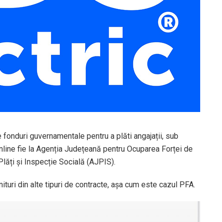
re fonduri guvernamentale pentru a plăti angajații, sub
online fie la Agenția Județeană pentru Ocuparea Forței de
ăți și Inspecție Socială (AJPIS).
ituri din alte tipuri de contracte, așa cum este cazul PFA.