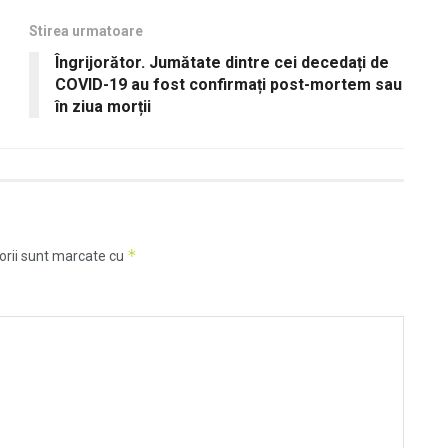
Stirea urmatoare
Îngrijorător. Jumătate dintre cei decedați de
COVID-19 au fost confirmați post-mortem sau
în ziua morții
*
orii sunt marcate cu