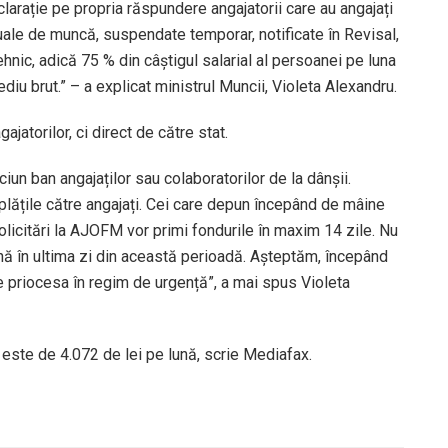
arație pe propria răspundere angajatorii care au angajați
iduale de muncă, suspendate temporar, notificate în Revisal,
ehnic, adică 75 % din câștigul salarial al persoanei pe luna
iu brut.” – a explicat ministrul Muncii, Violeta Alexandru.
jatorilor, ci direct de către stat.
iun ban angajaților sau colaboratorilor de la dânșii.
 plățile către angajați. Cei care depun începând de mâine
solicitări la AJOFM vor primi fondurile în maxim 14 zile. Nu
ă în ultima zi din această perioadă. Așteptăm, începând
 le priocesa în regim de urgență”, a mai spus Violeta
este de 4.072 de lei pe lună, scrie Mediafax.