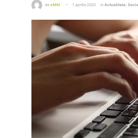
de
eMM
1 aprilie 2020
in
Actualitate
,
Socia