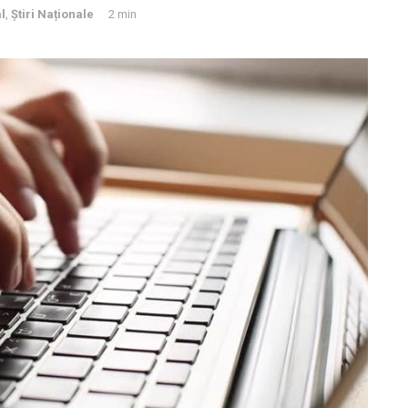
l
,
Știri Naționale
2 min