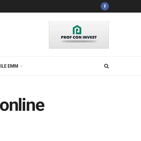
ILE EMM
online