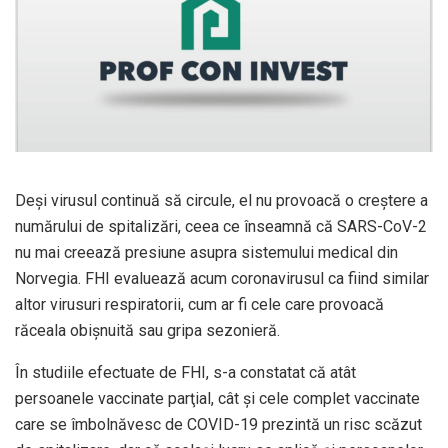
Deşi virusul continuă să circule, el nu provoacă o creştere a
numărului de spitalizări, ceea ce înseamnă că SARS-CoV-2
nu mai creează presiune asupra sistemului medical din
Norvegia. FHI evaluează acum coronavirusul ca fiind similar
altor virusuri respiratorii, cum ar fi cele care provoacă
răceala obişnuită sau gripa sezonieră.
În studiile efectuate de FHI, s-a constatat că atât
persoanele vaccinate parţial, cât şi cele complet vaccinate
care se îmbolnăvesc de COVID-19 prezintă un risc scăzut