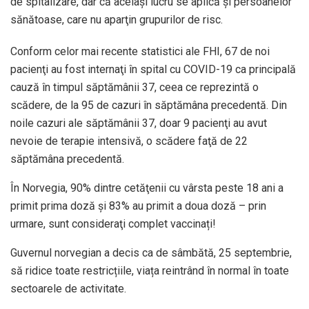
de spitalizare, dar că acelaşi lucru se aplică şi persoanelor
sănătoase, care nu aparţin grupurilor de risc.
Conform celor mai recente statistici ale FHI, 67 de noi
pacienţi au fost internaţi în spital cu COVID-19 ca principală
cauză în timpul săptămânii 37, ceea ce reprezintă o
scădere, de la 95 de cazuri în săptămâna precedentă. Din
noile cazuri ale săptămânii 37, doar 9 pacienţi au avut
nevoie de terapie intensivă, o scădere faţă de 22
săptămâna precedentă.
În Norvegia, 90% dintre cetăţenii cu vârsta peste 18 ani a
primit prima doză şi 83% au primit a doua doză – prin
urmare, sunt consideraţi complet vaccinați!
Guvernul norvegian a decis ca de sâmbătă, 25 septembrie,
să ridice toate restricțiile, viața reintrând în normal în toate
sectoarele de activitate.