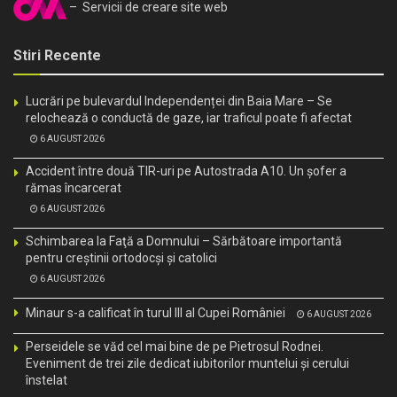
– Servicii de creare site web
Stiri Recente
Lucrări pe bulevardul Independenței din Baia Mare – Se
relochează o conductă de gaze, iar traficul poate fi afectat
6 AUGUST 2026
Accident între două TIR-uri pe Autostrada A10. Un șofer a
rămas încarcerat
6 AUGUST 2026
Schimbarea la Faţă a Domnului – Sărbătoare importantă
pentru creştinii ortodocşi şi catolici
6 AUGUST 2026
Minaur s-a calificat în turul III al Cupei României
6 AUGUST 2026
Perseidele se văd cel mai bine de pe Pietrosul Rodnei.
Eveniment de trei zile dedicat iubitorilor muntelui și cerului
înstelat