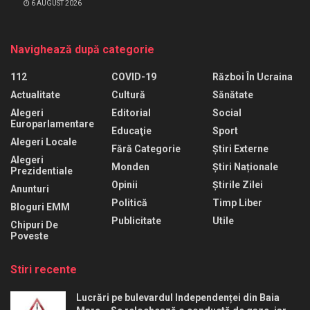
6 AUGUST 2026
Navighează după categorie
112
COVID-19
Război În Ucraina
Actualitate
Cultură
Sănătate
Alegeri
Editorial
Social
Europarlamentare
Educaţie
Sport
Alegeri Locale
Fără Categorie
Știri Externe
Alegeri
Monden
Știri Naționale
Prezidentiale
Opinii
Știrile Zilei
Anunturi
Politică
Timp Liber
Bloguri EMM
Publicitate
Utile
Chipuri De
Poveste
Stiri recente
Lucrări pe bulevardul Independenței din Baia