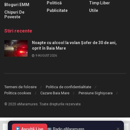
Politică
Timp Liber
Bloguri EMM
Publicitate
Utile
Chipuri De
Poveste
Stiri recente
Noapte cu alcool la volan Șofer de 30 de ani,
oprit în Baia Mare
9 AUGUST 2026
Termeni de folosire
Politica de confidentialitate
Politica cookies
Cazare Baia Mare
Pensiune Sighișoara
© 2020 eMaramures. Toate drepturile rezervate.
✕
Ascultă Live
Radio eMaramureș