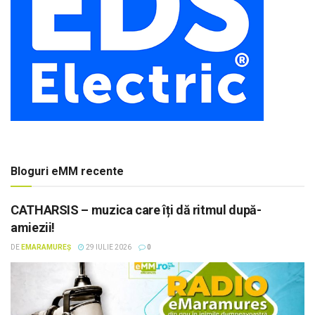
Bloguri eMM recente
CATHARSIS – muzica care îți dă ritmul după-
amiezii!
DE
EMARAMUREȘ
29 IULIE 2026
0