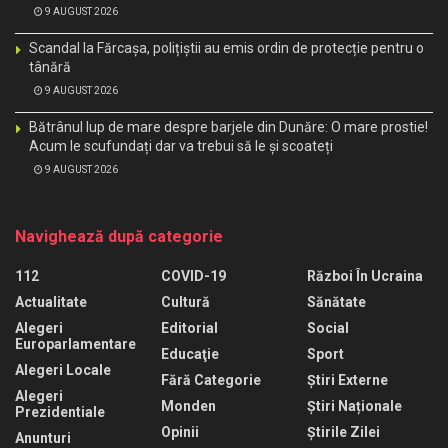
9 AUGUST 2026
Scandal la Fărcașa, polițiștii au emis ordin de protecție pentru o
tânără
9 AUGUST 2026
Bătrânul lup de mare despre barjele din Dunăre: O mare prostie!
Acum le scufundați dar va trebui să le și scoateți
9 AUGUST 2026
Navighează după categorie
112
COVID-19
Război În Ucraina
Actualitate
Cultură
Sănătate
Alegeri
Editorial
Social
Europarlamentare
Educaţie
Sport
Alegeri Locale
Fără Categorie
Știri Externe
Alegeri
Monden
Știri Naționale
Prezidentiale
Opinii
Știrile Zilei
Anunturi