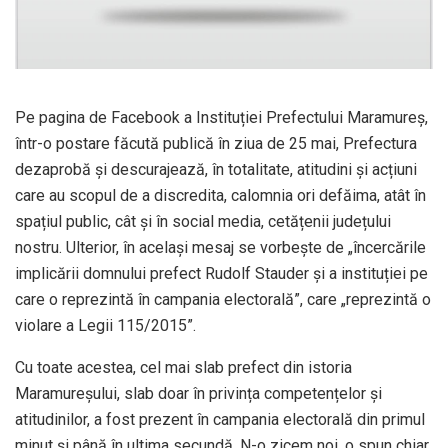
Pe pagina de Facebook a Instituției Prefectului Maramureș,
într-o postare făcută publică în ziua de 25 mai, Prefectura
dezaprobă și descurajează, în totalitate, atitudini și acțiuni
care au scopul de a discredita, calomnia ori defăima, atât în
spațiul public, cât și în social media, cetățenii județului
nostru. Ulterior, în același mesaj se vorbește de „încercările
implicării domnului prefect Rudolf Stauder și a instituției pe
care o reprezintă în campania electorală”, care „reprezintă o
violare a Legii 115/2015”.
Cu toate acestea, cel mai slab prefect din istoria
Maramureșului, slab doar în privința competențelor și
atitudinilor, a fost prezent în campania electorală din primul
minut și până în ultima secundă. N-o zicem noi, o spun chiar