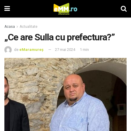
Acasa
Actualitate
„Ce are Sulla cu prefectura?”
de
eMaramureș
27 mai 2024
1 min