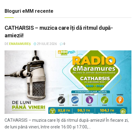
Bloguri eMM recente
CATHARSIS – muzica care îți dă ritmul după-
amiezii!
DE
EMARAMUREȘ
29 IULIE 2026
0
CATHARSIS – muzica care îți dă ritmul după-amiezii! În fiecare zi,
de luni până vineri, între orele 16:00 și 17:00,...