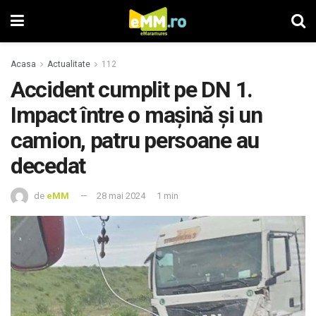
Acasa
Actualitate
112
Accident cumplit pe DN 1.
Impact între o maşină și un
camion, patru persoane au
decedat
de
eMM
28 mai 2024
1 min