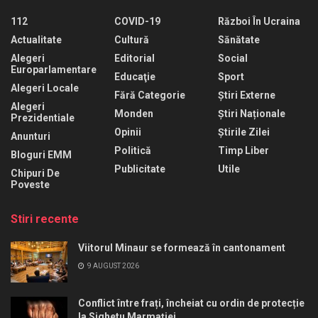
112
COVID-19
Război În Ucraina
Actualitate
Cultură
Sănătate
Alegeri
Editorial
Social
Europarlamentare
Educaţie
Sport
Alegeri Locale
Fără Categorie
Știri Externe
Alegeri
Monden
Știri Naționale
Prezidentiale
Opinii
Știrile Zilei
Anunturi
Politică
Timp Liber
Bloguri EMM
Publicitate
Utile
Chipuri De
Poveste
Stiri recente
Viitorul Minaur se formează în cantonament
9 AUGUST 2026
Conflict între frați, încheiat cu ordin de protecție
la Sighetu Marmației