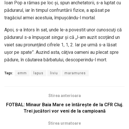
Ioan Pop a rămas pe loc şi, spun anchetatorii, s-a luptat cu
pădurarul, iar în timpul confruntării fizice, a apăsat pe
tragăciul armei acestuia, împuşcându-l mortal.
Apoi, s-a întors în sat, unde le-a povestit unor cunoscuţi că
pădurarul s-a împuşcat singur şi că „l-am auzit scoțând un
vaiet sau pronunțând cifrele 1, 1, 2. Iar pe urmă s-a lăsat
ușor pe spate”. Auzind asta, câţiva oameni au plecat spre
pădure, în căutarea bărbatului, descoperindu-l mort.
Tags:
emm
lapus
liviu
maramures
Stirea anterioara
FOTBAL: Minaur Baia Mare se întărește de la CFR Cluj.
Trei jucători vor veni de la campioană
Stirea urmatoare