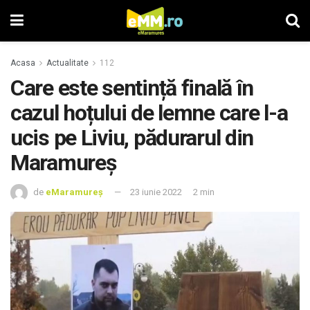
Acasa
Actualitate
112
Care este sentință finală în
cazul hoțului de lemne care l-a
ucis pe Liviu, pădurarul din
Maramureș
de
eMaramureș
23 iunie 2022
2 min