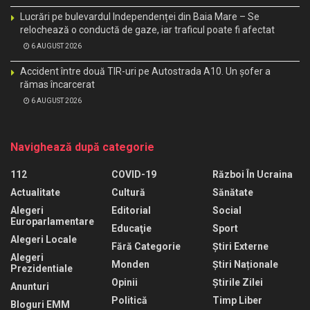
Lucrări pe bulevardul Independenței din Baia Mare – Se
relochează o conductă de gaze, iar traficul poate fi afectat
6 AUGUST 2026
Accident între două TIR-uri pe Autostrada A10. Un șofer a
rămas încarcerat
6 AUGUST 2026
Navighează după categorie
112
COVID-19
Război În Ucraina
Actualitate
Cultură
Sănătate
Alegeri
Editorial
Social
Europarlamentare
Educaţie
Sport
Alegeri Locale
Fără Categorie
Știri Externe
Alegeri
Monden
Știri Naționale
Prezidentiale
Opinii
Știrile Zilei
Anunturi
Politică
Timp Liber
Bloguri EMM