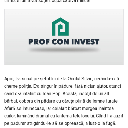
trimis el un SMS soţiei, după câteva minute.
Apoi, l-a sunat pe șeful lui de la Ocolul Silvic, cerându-i să
cheme poliția. Era singur în pădure, fără niciun ajutor, atunci
când s-a întâlnit cu Ioan Pop. Acesta, însoţit de un alt
bărbat, cobora din pădure cu căruţa plină de lemne furate.
Afară se întunecase, iar celălalt bărbat mergea înaintea
cailor, luminând drumul cu lanterna telefonului. Când l-a auzit
pe pădurar strigându-le să se oprească, a luat-o la fugă.