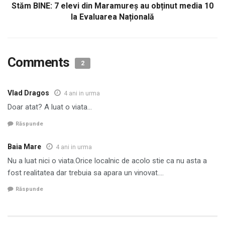
Stăm BINE: 7 elevi din Maramureș au obținut media 10
la Evaluarea Națională
Comments
2
Vlad Dragos
4 ani in urma
Doar atat? A luat o viata…
Răspunde
Baia Mare
4 ani in urma
Nu a luat nici o viata.Orice localnic de acolo stie ca nu asta a
fost realitatea dar trebuia sa apara un vinovat….
Răspunde