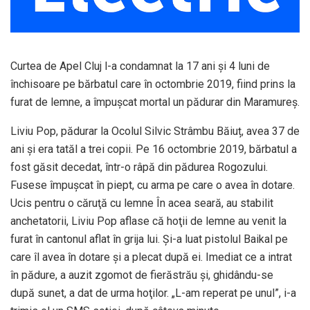
Curtea de Apel Cluj l-a condamnat la 17 ani și 4 luni de
închisoare pe bărbatul care în octombrie 2019, fiind prins la
furat de lemne, a împuşcat mortal un pădurar din Maramureş.
Liviu Pop, pădurar la Ocolul Silvic Strâmbu Băiuț, avea 37 de
ani și era tatăl a trei copii. Pe 16 octombrie 2019, bărbatul a
fost găsit decedat, într-o râpă din pădurea Rogozului.
Fusese împuşcat în piept, cu arma pe care o avea în dotare.
Ucis pentru o căruţă cu lemne În acea seară, au stabilit
anchetatorii, Liviu Pop aflase că hoţii de lemne au venit la
furat în cantonul aflat în grija lui. Şi-a luat pistolul Baikal pe
care îl avea în dotare şi a plecat după ei. Imediat ce a intrat
în pădure, a auzit zgomot de fierăstrău şi, ghidându-se
după sunet, a dat de urma hoţilor. „L-am reperat pe unul”, i-a