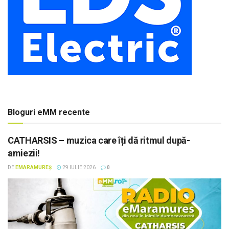
Bloguri eMM recente
CATHARSIS – muzica care îți dă ritmul după-
amiezii!
DE
EMARAMUREȘ
29 IULIE 2026
0