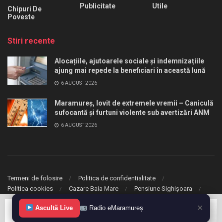
Publicitate
Utile
Chipuri De
Poveste
Stiri recente
Alocațiile, ajutoarele sociale și indemnizațiile
ajung mai repede la beneficiari în această lună
6 AUGUST 2026
Maramureș, lovit de extremele vremii – Caniculă
sufocantă și furtuni violente sub avertizări ANM
6 AUGUST 2026
Termeni de folosire
Politica de confidentialitate
Politica cookies
Cazare Baia Mare
Pensiune Sighișoara
✕
Ascultă Live
Radio eMaramureș
© 2020 eMaramures. Toate drepturile rezervate.