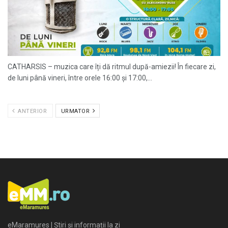
CATHARSIS – muzica care îți dă ritmul după-amiezii! În fiecare zi,
de luni până vineri, între orele 16:00 și 17:00,...
ANTERIOR
URMATOR
eMaramures | Știri și informații la zi