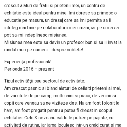
crescut alaturi de fratii si prietenii mei, un centru de
echitatie este ideal pentru mine. Imi doresc sa primesc o
educatie pe masura, un dresaj care sa imi permita sa ii
inteleg mai bine pe colaboratorii mei umani, iar pe urma sa
pot sa-mi indeplinesc misiunea.
Misiunea mea este sa devin un profesor bun si sa ii invat la
randul meu pe oameni …despre noblete!
Experienţa profesională:
Perioada 2016 – prezent
Tipul activităţii sau sectorul de activitate:
Am crescut pasnic si bland alaturi de ceilalti prieteni ai mei,
de vacutele de pe camp, multi caini si pisici, de vecinii si
copii care veneau sa ne viziteze des. Nu am fost folosit la
ham, am fost pregatit pentru a putea fi dresat in scopul
echitatiei. Cele 3 sezoane calde le petrec pe pajiste, cu
activitati de rutina, iar iarna locuiesc intr-un grajd curat si ma