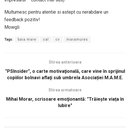
Multumesc pentru atentie si astept cu nerabdare un
feedback pozitiv!
Mowgli
Tags:
baia mare
cal
cv
maramures
Stirea anterioara
"PSInsider", o carte motivaţională, care vine în sprijinul
copiilor bolnavi aflaţi sub umbrela Asociației M.A.M.E.
Stirea urmatoare
Mihai Morar, scrisoare emoţionantă: "Trăiește viața în
Iubire"