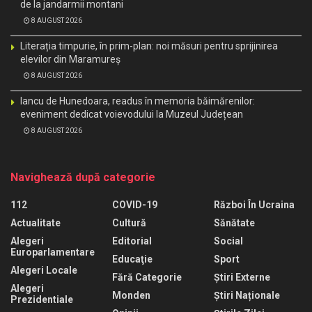
de la jandarmii montani
8 AUGUST 2026
Literația timpurie, în prim-plan: noi măsuri pentru sprijinirea
elevilor din Maramureș
8 AUGUST 2026
Iancu de Hunedoara, readus în memoria băimărenilor:
eveniment dedicat voievodului la Muzeul Județean
8 AUGUST 2026
Navighează după categorie
112
COVID-19
Război În Ucraina
Actualitate
Cultură
Sănătate
Alegeri
Editorial
Social
Europarlamentare
Educaţie
Sport
Alegeri Locale
Fără Categorie
Știri Externe
Alegeri
Monden
Știri Naționale
Prezidentiale