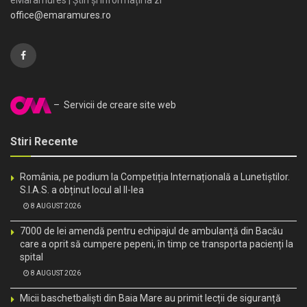
eMaramures | Știri și informații la zi
office@emaramures.ro
– Servicii de creare site web
Stiri Recente
România, pe podium la Competiția Internațională a Lunetiștilor.
S.I.A.S. a obținut locul al II-lea
8 AUGUST 2026
7000 de lei amendă pentru echipajul de ambulanță din Bacău
care a oprit să cumpere pepeni, în timp ce transporta pacienți la
spital
8 AUGUST 2026
Micii baschetbaliști din Baia Mare au primit lecții de siguranță