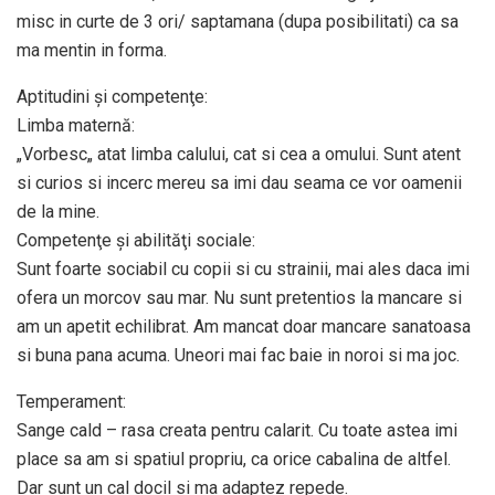
misc in curte de 3 ori/ saptamana (dupa posibilitati) ca sa
ma mentin in forma.
Aptitudini şi competenţe:
Limba maternă:
„Vorbesc„ atat limba calului, cat si cea a omului. Sunt atent
si curios si incerc mereu sa imi dau seama ce vor oamenii
de la mine.
Competenţe şi abilităţi sociale:
Sunt foarte sociabil cu copii si cu strainii, mai ales daca imi
ofera un morcov sau mar. Nu sunt pretentios la mancare si
am un apetit echilibrat. Am mancat doar mancare sanatoasa
si buna pana acuma. Uneori mai fac baie in noroi si ma joc.
Temperament:
Sange cald – rasa creata pentru calarit. Cu toate astea imi
place sa am si spatiul propriu, ca orice cabalina de altfel.
Dar sunt un cal docil si ma adaptez repede.