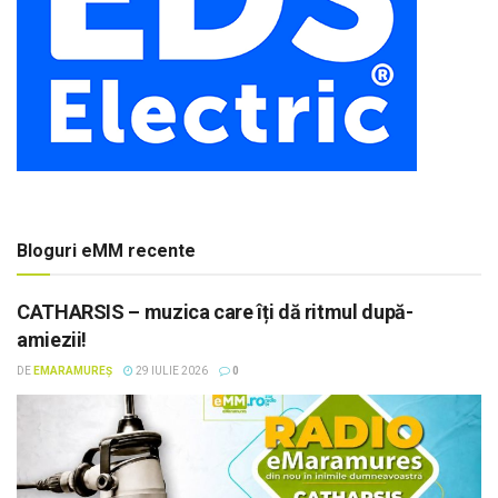
Bloguri eMM recente
CATHARSIS – muzica care îți dă ritmul după-
amiezii!
DE
EMARAMUREȘ
29 IULIE 2026
0