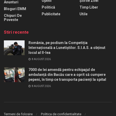
Opinii
Știrile Zilei
Anunturi
Politică
Timp Liber
Bloguri EMM
Publicitate
Utile
Chipuri De
Poveste
Stiri recente
România, pe podium la Competiția
Internațională a Lunetiștilor. S.I.A.S. a obținut
locul al II-lea
8 AUGUST 2026
7000 de lei amendă pentru echipajul de
ambulanță din Bacău care a oprit să cumpere
pepeni, în timp ce transporta pacienți la spital
8 AUGUST 2026
Termeni de folosire
Politica de confidentialitate