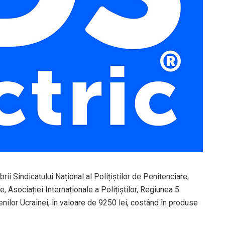
ii Sindicatului Național al Polițiștilor de Penitenciare,
e, Asociației Internaționale a Polițiștilor, Regiunea 5
enilor Ucrainei, în valoare de 9250 lei, costând în produse