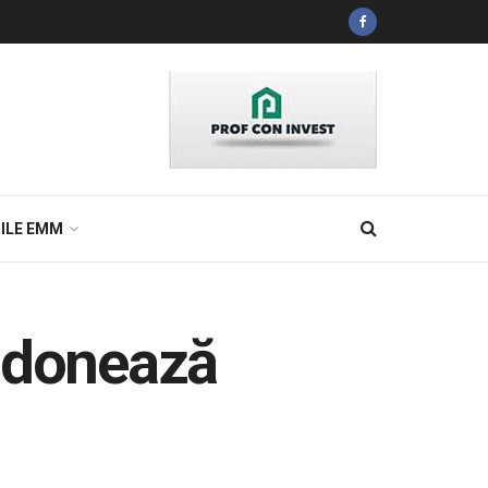
ILE EMM
e donează