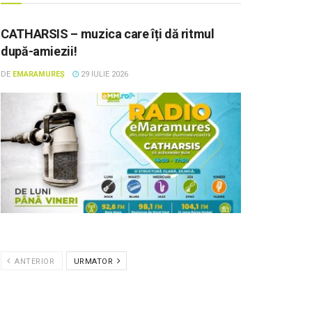
CATHARSIS – muzica care îți dă ritmul
după-amiezii!
DE
EMARAMUREȘ
29 IULIE 2026
ANTERIOR
URMATOR