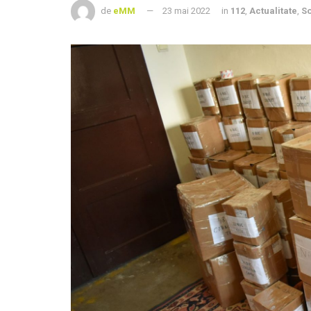
de
eMM
23 mai 2022
in
112
,
Actualitate
,
So