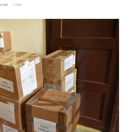
cial
1 min