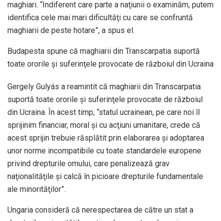
maghiari. “Indiferent care parte a naţiunii o examinăm, putem
identifica cele mai mari dificultăţi cu care se confruntă
maghiarii de peste hotare”, a spus el.
Budapesta spune că maghiarii din Transcarpatia suportă
toate ororile şi suferinţele provocate de războiul din Ucraina
Gergely Gulyás a reamintit că maghiarii din Transcarpatia
suportă toate ororile şi suferinţele provocate de războiul
din Ucraina. În acest timp, “statul ucrainean, pe care noi îl
sprijinim financiar, moral şi cu acţiuni umanitare, crede că
acest sprijin trebuie răsplătit prin elaborarea şi adoptarea
unor norme incompatibile cu toate standardele europene
privind drepturile omului, care penalizează grav
naţionalităţile şi calcă în picioare drepturile fundamentale
ale minorităţilor”.
Ungaria consideră că nerespectarea de către un stat a