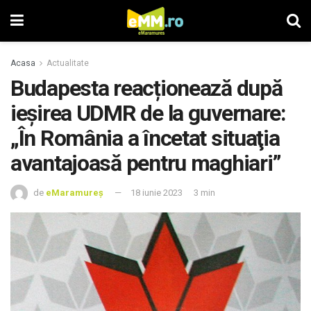
Acasa
Actualitate
Budapesta reacționează după
ieșirea UDMR de la guvernare:
„În România a încetat situaţia
avantajoasă pentru maghiari”
de
eMaramureș
18 iunie 2023
3 min