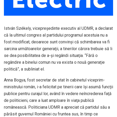
István Székely, vicepreşedinte executiv al UDMR, a declarat
că la ultimul congres al partidului programul acestuia nu a
fost modificat, deoarece sunt convinşi că schimbarea va fi
sarcina următoarelor generaţii, a tinerilor cărora trebuie să li
se dea posibilitatea de a-şi regândi situaţia. “Fără o
regândire a binelui comun nu va exista o nouă generaţie
politică”, a subliniat el.
Anna Bogya, fost secretar de stat în cabinetul viceprim-
ministrului român, i-a felicitat pe tinerii care îşi asumă funcţii
publice pentru curajul lor, având în vedere neîncrederea faţă
de politicieni, care a luat amploare în viaţa publică
românească. Politiciana UDMR a apreciat că partidul său a
părăsit guvernul României cu fruntea sus, în timp ce