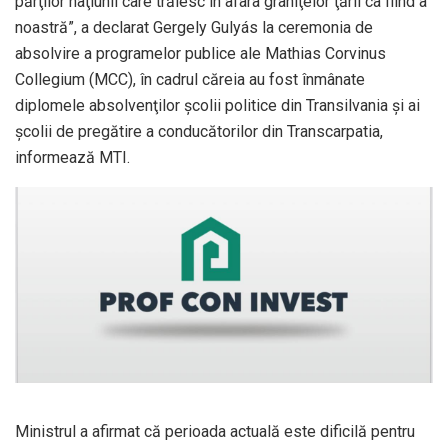
părţilor naţiunii care trăiesc în afara graniţelor ţării ca fiind a
noastră”, a declarat Gergely Gulyás la ceremonia de
absolvire a programelor publice ale Mathias Corvinus
Collegium (MCC), în cadrul căreia au fost înmânate
diplomele absolvenţilor şcolii politice din Transilvania şi ai
şcolii de pregătire a conducătorilor din Transcarpatia,
informează MTI.
Ministrul a afirmat că perioada actuală este dificilă pentru