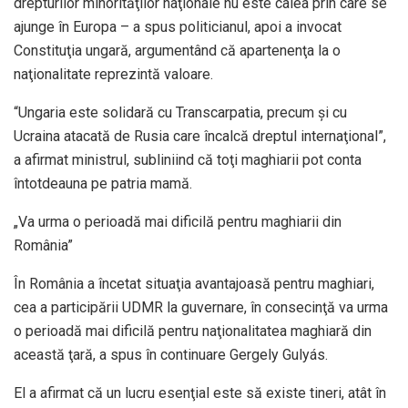
drepturilor minorităţilor naţionale nu este calea prin care se
ajunge în Europa – a spus politicianul, apoi a invocat
Constituţia ungară, argumentând că apartenenţa la o
naţionalitate reprezintă valoare.
“Ungaria este solidară cu Transcarpatia, precum şi cu
Ucraina atacată de Rusia care încalcă dreptul internaţional”,
a afirmat ministrul, subliniind că toţi maghiarii pot conta
întotdeauna pe patria mamă.
„Va urma o perioadă mai dificilă pentru maghiarii din
România”
În România a încetat situaţia avantajoasă pentru maghiari,
cea a participării UDMR la guvernare, în consecinţă va urma
o perioadă mai dificilă pentru naţionalitatea maghiară din
această ţară, a spus în continuare Gergely Gulyás.
El a afirmat că un lucru esenţial este să existe tineri, atât în