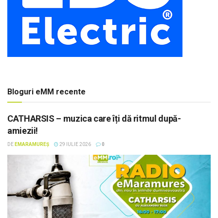
Bloguri eMM recente
CATHARSIS – muzica care îți dă ritmul după-
amiezii!
DE
EMARAMUREȘ
29 IULIE 2026
0