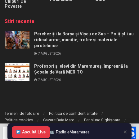
Chipuri De
Poveste
Stiri recente
Percheziții la Borșa și Vișeu de Sus – Polițiștii au
ridicat arme, muniție, trofee și materiale
pirotehnice
7 AUGUST 2026
Profesori și elevi din Maramureș, împreună la
Școala de Vară MERITO
7 AUGUST 2026
Termeni de folosire
Politica de confidentialitate
Politica cookies
Cazare Baia Mare
Pensiune Sighișoara
✕
© 2020 eMaramures. Toate drepturile rezervate.
Ascultă Live
Radio eMaramureș