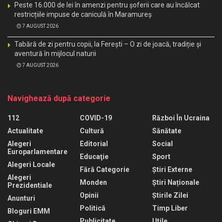
Peste 16.000 de lei în amenzi pentru șoferii care au încălcat
restricțiile impuse de caniculă în Maramureș
7 AUGUST 2026
Tabără de zi pentru copii, la Ferești – O zi de joacă, tradiție și
aventură în mijlocul naturii
7 AUGUST 2026
Navighează după categorie
112
COVID-19
Război În Ucraina
Actualitate
Cultură
Sănătate
Alegeri
Editorial
Social
Europarlamentare
Educaţie
Sport
Alegeri Locale
Fără Categorie
Știri Externe
Alegeri
Monden
Știri Naționale
Prezidentiale
Opinii
Știrile Zilei
Anunturi
Politică
Timp Liber
Bloguri EMM
Publicitate
Utile