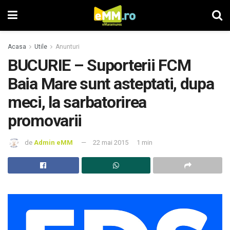
Acasa
Utile
Anunturi
BUCURIE – Suporterii FCM
Baia Mare sunt asteptati, dupa
meci, la sarbatorirea
promovarii
de
Admin eMM
22 mai 2015
1 min