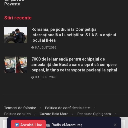
Poveste
Stiri recente
România, pe podium la Competiția
Internațională a Lunetiștilor. S.I.A.S. a obținut
locul al II-lea
8 AUGUST 2026
7000 de lei amendă pentru echipajul de
ambulanță din Bacău care a oprit să cumpere
pepeni, în timp ce transporta pacienți la spital
8 AUGUST 2026
Termeni de folosire
Politica de confidentialitate
Politica cookies
Cazare Baia Mare
Pensiune Sighișoara
✕
Ascultă Live
Radio eMaramureș
© 2020 eMaramures. Toate drepturile rezervate.