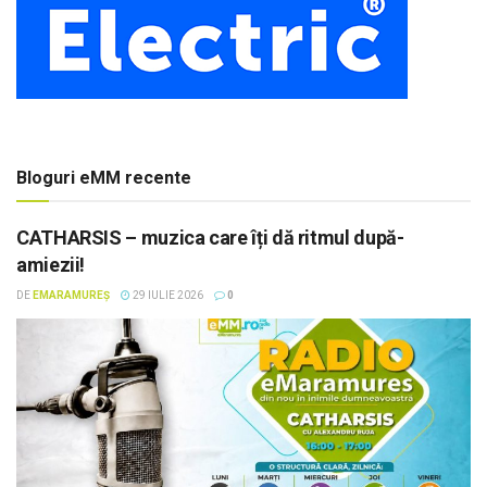
Bloguri eMM recente
CATHARSIS – muzica care îți dă ritmul după-
amiezii!
DE
EMARAMUREȘ
29 IULIE 2026
0