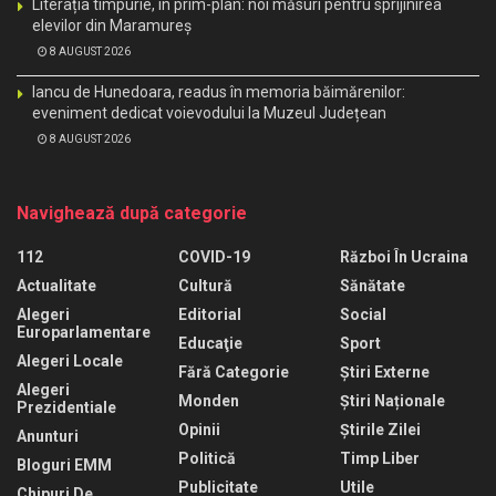
Literația timpurie, în prim-plan: noi măsuri pentru sprijinirea
elevilor din Maramureș
8 AUGUST 2026
Iancu de Hunedoara, readus în memoria băimărenilor:
eveniment dedicat voievodului la Muzeul Județean
8 AUGUST 2026
Navighează după categorie
112
COVID-19
Război În Ucraina
Actualitate
Cultură
Sănătate
Alegeri
Editorial
Social
Europarlamentare
Educaţie
Sport
Alegeri Locale
Fără Categorie
Știri Externe
Alegeri
Monden
Știri Naționale
Prezidentiale
Opinii
Știrile Zilei
Anunturi
Politică
Timp Liber
Bloguri EMM
Publicitate
Utile
Chipuri De