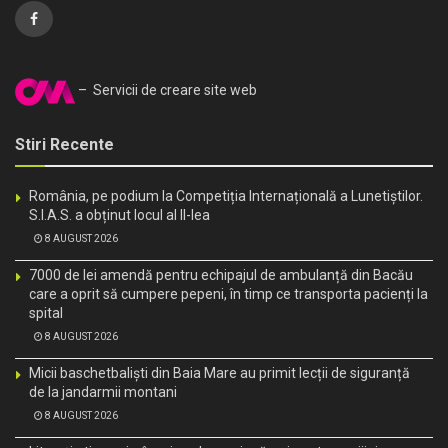
– Servicii de creare site web
Stiri Recente
România, pe podium la Competiția Internațională a Lunetiștilor.
S.I.A.S. a obținut locul al II-lea
8 AUGUST 2026
7000 de lei amendă pentru echipajul de ambulanță din Bacău
care a oprit să cumpere pepeni, în timp ce transporta pacienți la
spital
8 AUGUST 2026
Micii baschetbaliști din Baia Mare au primit lecții de siguranță
de la jandarmii montani
8 AUGUST 2026