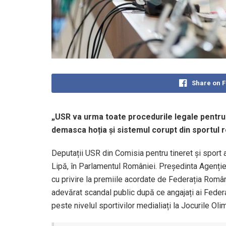
Share on 
„USR va urma toate procedurile legale pentru a
demasca hoția și sistemul corupt din sportul
Deputații USR din Comisia pentru tineret și sport 
Lipă, în Parlamentul României. Președinta Agenției
cu privire la premiile acordate de Federația Român
adevărat scandal public după ce angajați ai Feder
peste nivelul sportivilor medialiați la Jocurile Oli