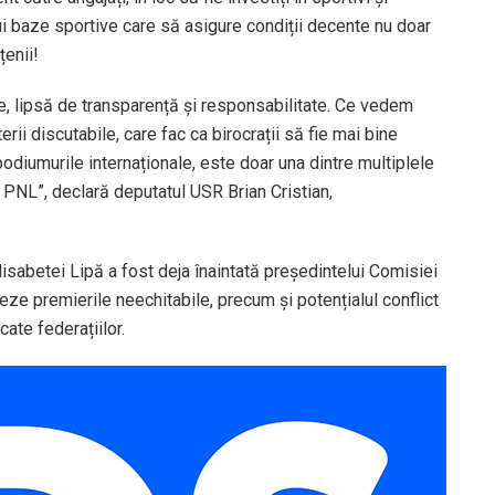
i baze sportive care să asigure condiții decente nu doar
țenii!
, lipsă de transparență și responsabilitate. Ce vedem
rii discutabile, care fac ca birocrații să fie mai bine
diumurile internaționale, este doar una dintre multiplele
 PNL”, declară deputatul USR Brian Cristian,
isabetei Lipă a fost deja înaintată președintelui Comisiei
zeze premierile neechitabile, precum și potențialul conflict
cate federațiilor.