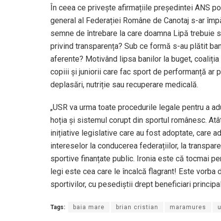
În ceea ce privește afirmațiile președintei ANS pot
general al Federației Române de Canotaj s-ar împă
semne de întrebare la care doamna Lipă trebuie să
privind transparența? Sub ce formă s-au plătit ban
aferente? Motivând lipsa banilor la buget, coaliți
copiii și juniorii care fac sport de performanță ar
deplasări, nutriție sau recuperare medicală.
„USR va urma toate procedurile legale pentru a adu
hoția și sistemul corupt din sportul românesc. Atât
inițiative legislative care au fost adoptate, care a
intereselor la conducerea federațiilor, la transpare
sportive finanțate public. Ironia este că tocmai 
legi este cea care le încalcă flagrant! Este vorba d
sportivilor, cu pesediștii drept beneficiari principa
Tags:
baia mare
brian cristian
maramures
u