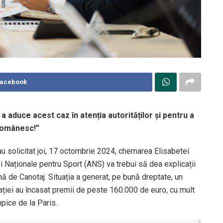
Facebook
 aduce acest caz în atenția autorităților și pentru a
 românesc!”
au solicitat joi, 17 octombrie 2024, chemarea Elisabetei
 Naționale pentru Sport (ANS) va trebui să dea explicații
ă de Canotaj. Situația a generat, pe bună dreptate, un
ației au încasat premii de peste 160.000 de euro, cu mult
mpice de la Paris.