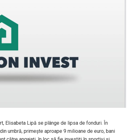
t, Elisabeta Lipă se plânge de lipsa de fonduri. În
e din umbră, primește aproape 9 milioane de euro, bani
către angajați, în loc să fie investiți în sportivi și