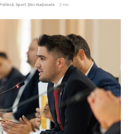
Politică
,
Sport
,
Știri Naționale
2 min