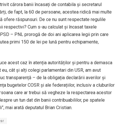
rivit cărora banii încasați de contabila și secretarul
rți, de fapt, la 60 de persoane, acestea ridică mai multe
 ofere răspunsuri. De ce nu sunt respectate regulile
ii respectivi? Cum s-au calculat și încasat taxele
a PSD – PNL prorogă de doi ani aplicarea legii prin care
 putea primi 150 de lei pe lună pentru echipamente,
ce acest caz în atenția autorităților și pentru a demasca
 eu, cât și alți colegi parlamentari din USR, am avut
duc transparență – de la obligația declarării averilor și
nța bugetelor COSR și ale federațiilor, inclusiv a cluburilor
persoana care ar trebui să vegheze la respectarea acestor
espre un tun dat din banii contribuabililor, pe spatele
li”, mai arată deputatul Brian Cristian.
sr