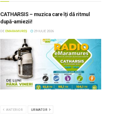
CATHARSIS – muzica care îți dă ritmul
după-amiezii!
DE
EMARAMUREȘ
29 IULIE 2026
ANTERIOR
URMATOR