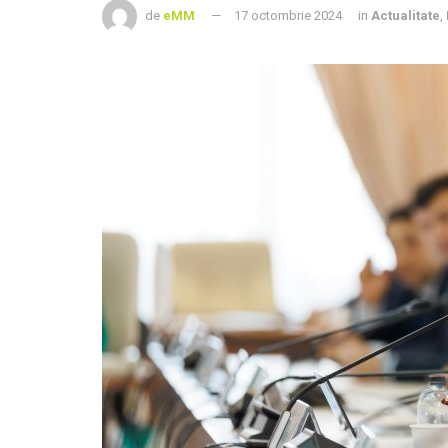
de
eMM
17 octombrie 2024
in
Actualitate
,