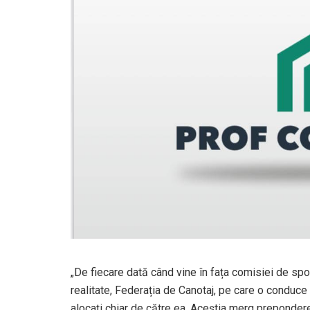
„De fiecare dată când vine în fața comisiei de spor
realitate, Federația de Canotaj, pe care o conduc
alocați chiar de către ea. Aceștia merg preponderent 