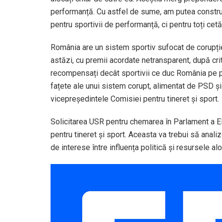
performanță. Cu astfel de sume, am putea constru
pentru sportivii de performanță, ci pentru toți cetă
România are un sistem sportiv sufocat de corupție
astăzi, cu premii acordate netransparent, după crite
recompensați decât sportivii ce duc România pe po
fațete ale unui sistem corupt, alimentat de PSD și
vicepreședintele Comisiei pentru tineret și sport.
Solicitarea USR pentru chemarea în Parlament a El
pentru tineret și sport. Aceasta va trebui să anali
de interese între influența politică și resursele alo