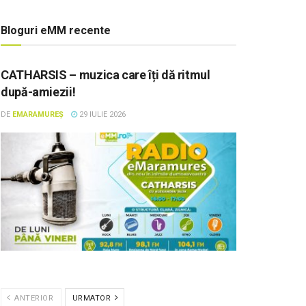
Bloguri eMM recente
CATHARSIS – muzica care îți dă ritmul
după-amiezii!
DE
EMARAMUREȘ
29 IULIE 2026
ANTERIOR
URMATOR