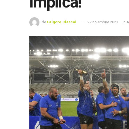
implică!
de
Grigore.Ciascai
27 noiembrie 2021
in
A