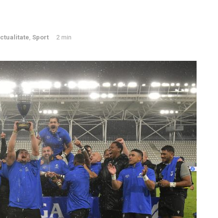
ctualitate
,
Sport
2 min