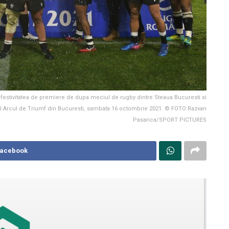
 festivitatea de premiere de dupa meciul de rugby dintre Steaua Bucuresti si
nal Arcul de Triumf din Bucuresti, sambata 16 octombrie 2021. © FOTO:Razvan
Pasarica/SPORT PICTURES
Facebook