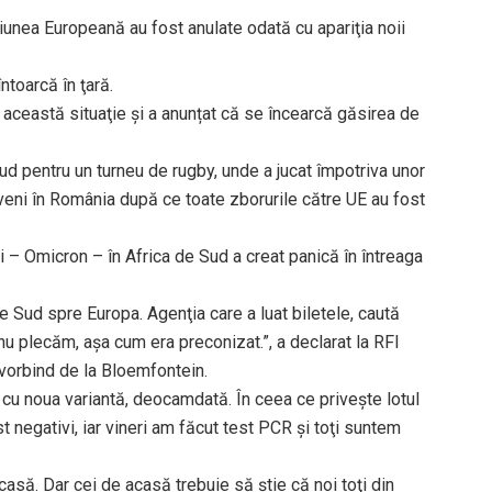
niunea Europeană au fost anulate odată cu apariţia noii
toarcă în ţară.
 această situaţie şi a anunțat că se încearcă găsirea de
d pentru un turneu de rugby, unde a jucat împotriva unor
veni în România după ce toate zborurile către UE au fost
i – Omicron – în Africa de Sud a creat panică în întreaga
de Sud spre Europa. Agenţia care a luat biletele, caută
nu plecăm, aşa cum era preconizat.”, a declarat la RFI
 vorbind de la Bloemfontein.
 cu noua variantă, deocamdată. În ceea ce priveşte lotul
ost negativi, iar vineri am făcut test PCR şi toţi suntem
să. Dar cei de acasă trebuie să ştie că noi toţi din