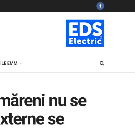
ILE EMM
imăreni nu se
Externe se