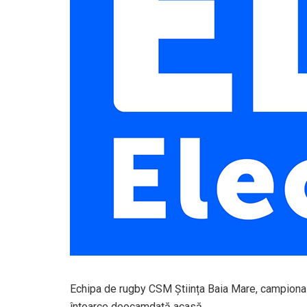
Echipa de rugby CSM Știința Baia Mare, campiona R
întoarce deocamdată acasă.