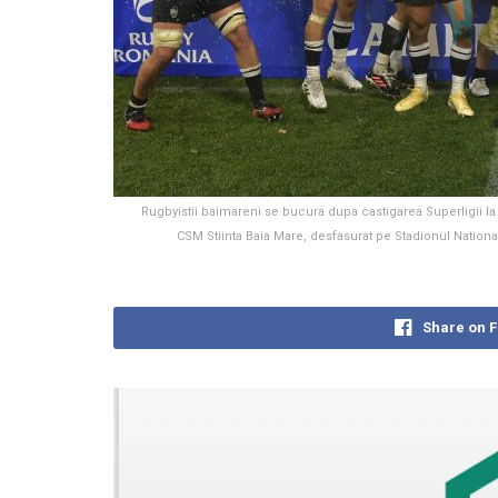
Rugbyistii baimareni se bucura dupa castigarea Superligii la
CSM Stiinta Baia Mare, desfasurat pe Stadionul Natio
Share on 