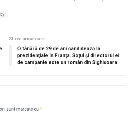
gby
Stirea urmatoare
e
O tânără de 29 de ani candidează la
prezidenţiale în Franţa. Soţul şi directorul ei
de campanie este un român din Sighişoara
*
orii sunt marcate cu