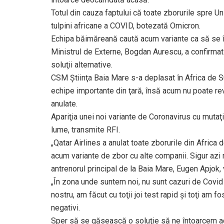
Totul din cauza faptului că toate zborurile spre U
tulpini africane a COVID, botezată Omicron.
Echipa băimăreană caută acum variante ca să se în
Ministrul de Externe, Bogdan Aurescu, a confirmat
soluţii alternative.
CSM Ştiinţa Baia Mare s-a deplasat în Africa de Su
echipe importante din ţară, însă acum nu poate re
anulate.
Apariţia unei noi variante de Coronavirus cu mutaţi
lume, transmite RFI.
„Qatar Airlines a anulat toate zborurile din Africa 
acum variante de zbor cu alte companii. Sigur azi 
antrenorul principal de la Baia Mare, Eugen Apjok,
„În zona unde suntem noi, nu sunt cazuri de Covid
nostru, am făcut cu toţii joi test rapid şi toţi am f
negativi.
Sper să se găsească o soluţie să ne întoarcem aca