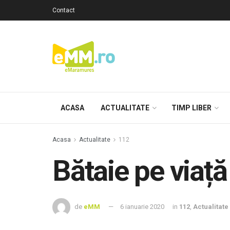
Contact
ACASA
ACTUALITATE
TIMP LIBER
Acasa
Actualitate
112
Bătaie pe viață
de
eMM
6 ianuarie 2020
in
112
,
Actualitate