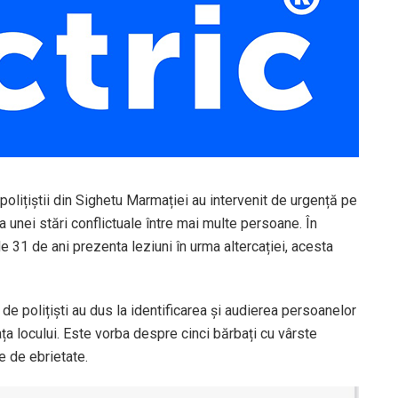
olițiștii din Sighetu Marmației au intervenit de urgență pe
unei stări conflictuale între mai multe persoane. În
de 31 de ani prezenta leziuni în urma altercației, acesta
 de polițiști au dus la identificarea și audierea persoanelor
fața locului. Este vorba despre cinci bărbați cu vârste
re de ebrietate.