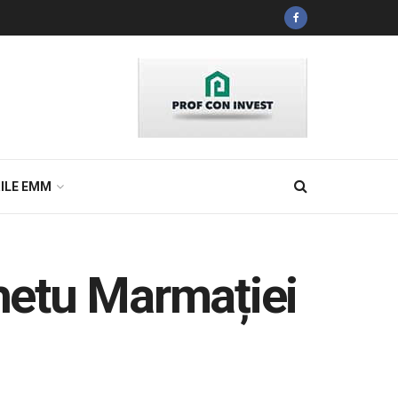
ILE EMM
ghetu Marmației