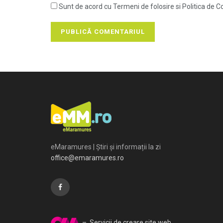
Sunt de acord cu Termeni de folosire si Politica de Co
eMaramures | Știri și informații la zi
office@emaramures.ro
– Servicii de creare site web