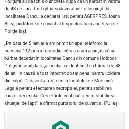
Poliţiştii au deschis o anchetă după ce un bărbat în vârstă
de 48 de ani a fost găsit spânzurat într-o locuinţă din
localitatea Dancu, a declarat luni, pentru AGERPRES, Ioana
Bîlea, purtătorul de cuvânt al Inspectoratului Judeţean de
Poliţie Iaşi.
„Pe data de 5 ianuarie am primit un apel telefonic la
serviciul 112 prin intermediul căruia eram anunţaţi că un
bărbat decedat în localitatea Dancu din comuna Holboca.
Poliţiştii sosiţi la faţa locului au identificat un bărbat de 48
de ani. În cauză a fost întocmit dosar penal pentru ucidere
din culpă. Cadavrul a fost dus la Institutul de Medicină
Legală pentru efectuarea necropsiei, pentru stabilirea
cauzei decesului. Cercetările continuă pentru stabilirea
situaţiei de fapt”, a afirmat purtătorul de cuvânt al IPJ Iaşi.