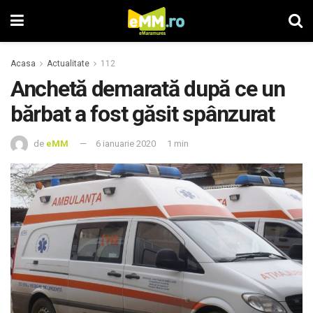
Acasa
Actualitate
112
Anchetă demarată după ce un
bărbat a fost găsit spânzurat
de
eMM
6 ianuarie 2020
1 min