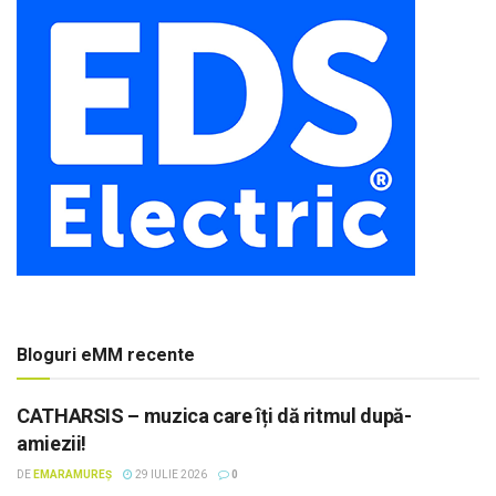
Bloguri eMM recente
CATHARSIS – muzica care îți dă ritmul după-
amiezii!
DE
EMARAMUREȘ
29 IULIE 2026
0