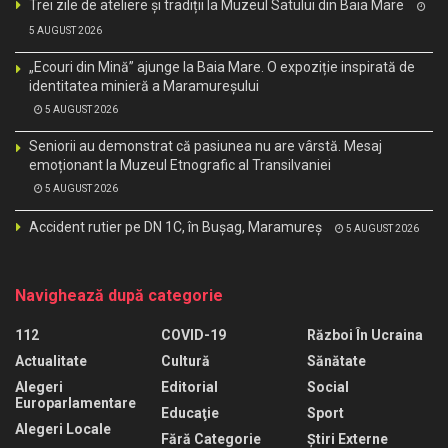
Trei zile de ateliere și tradiții la Muzeul Satului din Baia Mare
5 AUGUST 2026
„Ecouri din Mină” ajunge la Baia Mare. O expoziție inspirată de
identitatea minieră a Maramureșului
5 AUGUST 2026
Seniorii au demonstrat că pasiunea nu are vârstă. Mesaj
emoționant la Muzeul Etnografic al Transilvaniei
5 AUGUST 2026
Accident rutier pe DN 1C, în Bușag, Maramureș
5 AUGUST 2026
Navighează după categorie
112
COVID-19
Război În Ucraina
Actualitate
Cultură
Sănătate
Alegeri
Editorial
Social
Europarlamentare
Educaţie
Sport
Alegeri Locale
Fără Categorie
Știri Externe