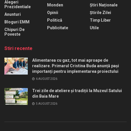
Alegeri
Monden
Știri Naționale
Prezidentiale
Opinii
Știrile Zilei
Anunturi
Politică
Timp Liber
Bloguri EMM
Publicitate
Utile
Chipuri De
Poveste
Stiri recente
Alimentarea cu gaz, tot mai aproape de
realizare. Primarul Cristina Buda anunță pași
importanți pentru implementarea proiectului
6 AUGUST 2026
Trei zile de ateliere și tradiții la Muzeul Satului
din Baia Mare
5 AUGUST 2026