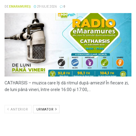
DE
EMARAMUREȘ
29 IULIE 2026
0
CATHARSIS – muzica care îți dă ritmul după-amiezii! În fiecare zi,
de luni până vineri, între orele 16:00 și 17:00,...
ANTERIOR
URMATOR