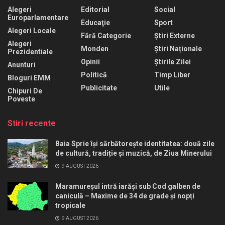
Alegeri
Editorial
Social
Europarlamentare
Educaţie
Sport
Alegeri Locale
Fără Categorie
Știri Externe
Alegeri
Monden
Știri Naționale
Prezidentiale
Opinii
Știrile Zilei
Anunturi
Politică
Timp Liber
Bloguri EMM
Publicitate
Utile
Chipuri De
Poveste
Stiri recente
Baia Sprie își sărbătorește identitatea: două zile
de cultură, tradiție și muzică, de Ziua Minerului
9 AUGUST 2026
Maramureșul intră iarăși sub Cod galben de
caniculă – Maxime de 34 de grade și nopți
tropicale
9 AUGUST 2026