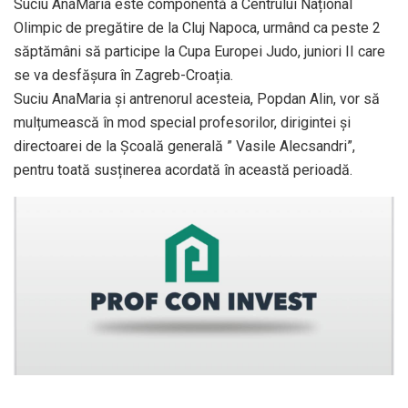
Suciu AnaMaria este componentă a Centrului Național
Olimpic de pregătire de la Cluj Napoca, urmând ca peste 2
săptămâni să participe la Cupa Europei Judo, juniori II care
se va desfășura în Zagreb-Croația.
Suciu AnaMaria și antrenorul acesteia, Popdan Alin, vor să
mulțumească în mod special profesorilor, dirigintei și
directoarei de la Școală generală ” Vasile Alecsandri”,
pentru toată susținerea acordată în această perioadă.