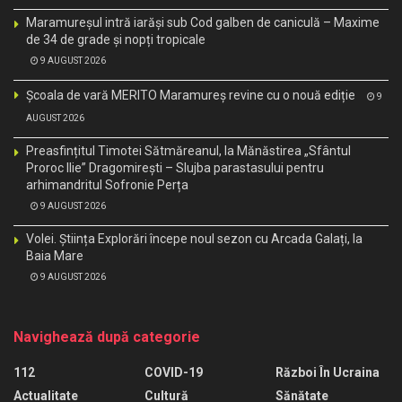
Maramureșul intră iarăși sub Cod galben de caniculă – Maxime
de 34 de grade și nopți tropicale
9 AUGUST 2026
Școala de vară MERITO Maramureș revine cu o nouă ediție
9
AUGUST 2026
Preasfințitul Timotei Sătmăreanul, la Mănăstirea „Sfântul
Proroc Ilie” Dragomirești – Slujba parastasului pentru
arhimandritul Sofronie Perța
9 AUGUST 2026
Volei. Știința Explorări începe noul sezon cu Arcada Galați, la
Baia Mare
9 AUGUST 2026
Navighează după categorie
112
COVID-19
Război În Ucraina
Actualitate
Cultură
Sănătate