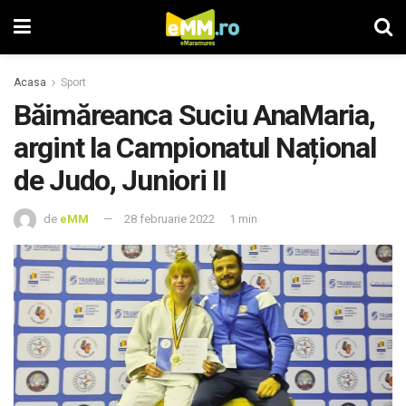
Acasa
Sport
Băimăreanca Suciu AnaMaria,
argint la Campionatul Național
de Judo, Juniori II
de
eMM
28 februarie 2022
1 min