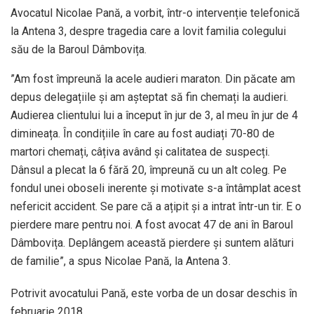
Avocatul Nicolae Pană, a vorbit, într-o intervenție telefonică
la Antena 3, despre tragedia care a lovit familia colegului
său de la Baroul Dâmbovița.
”Am fost împreună la acele audieri maraton. Din păcate am
depus delegațiile și am așteptat să fin chemați la audieri.
Audierea clientului lui a început în jur de 3, al meu în jur de 4
dimineața. În condițiile în care au fost audiați 70-80 de
martori chemați, câțiva având și calitatea de suspecți.
Dânsul a plecat la 6 fără 20, împreună cu un alt coleg. Pe
fondul unei oboseli inerente și motivate s-a întâmplat acest
nefericit accident. Se pare că a ațipit și a intrat într-un tir. E o
pierdere mare pentru noi. A fost avocat 47 de ani în Baroul
Dâmbovița. Deplângem această pierdere și suntem alături
de familie”, a spus Nicolae Pană, la Antena 3.
Potrivit avocatului Pană, este vorba de un dosar deschis în
februarie 2018.