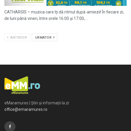
CATHARSIS – muzica care îți dă ritmul după-amiezii! În fiecare zi,
de luni până vineri, între orele 16:00 și 17:00,...
ANTERIOR
URMATOR
eMaramures | Știri și informații la zi
office@emaramures.ro