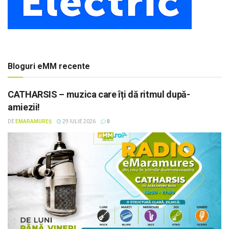
Bloguri eMM recente
CATHARSIS – muzica care îți dă ritmul după-
amiezii!
DE
EMARAMUREȘ
29 IULIE 2026
0