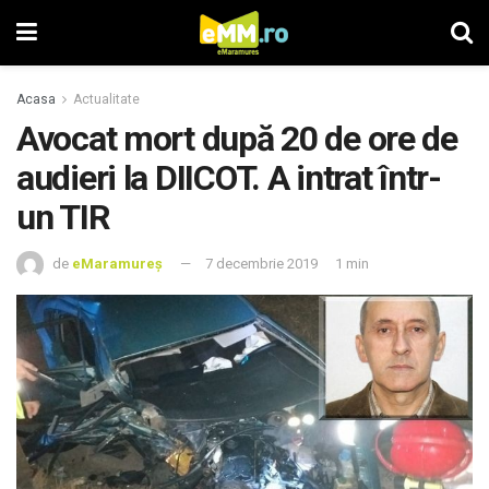
Acasa
Actualitate
Avocat mort după 20 de ore de
audieri la DIICOT. A intrat într-
un TIR
de
eMaramureș
7 decembrie 2019
1 min