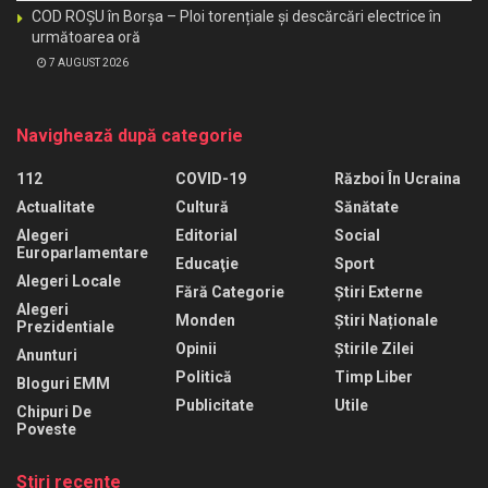
COD ROȘU în Borșa – Ploi torențiale și descărcări electrice în
următoarea oră
7 AUGUST 2026
Navighează după categorie
112
COVID-19
Război În Ucraina
Actualitate
Cultură
Sănătate
Alegeri
Editorial
Social
Europarlamentare
Educaţie
Sport
Alegeri Locale
Fără Categorie
Știri Externe
Alegeri
Monden
Știri Naționale
Prezidentiale
Opinii
Știrile Zilei
Anunturi
Politică
Timp Liber
Bloguri EMM
Publicitate
Utile
Chipuri De
Poveste
Stiri recente