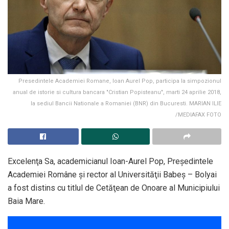
Presedintele Academiei Romane, Ioan Aurel Pop, participa la simpozionul
anual de istorie si cultura bancara "Cristian Popisteanu", marti 24 aprilie 2018,
la sediul Bancii Nationale a Romaniei (BNR) din Bucuresti. MARIAN ILIE
/MEDIAFAX FOTO
Excelenţa Sa, academicianul Ioan-Aurel Pop, Preşedintele
Academiei Române şi rector al Universităţii Babeş – Bolyai
a fost distins cu titlul de Cetăţean de Onoare al Municipiului
Baia Mare.