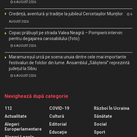
6 AUGUST 2026
Credință, aventură și tradiție la jubileul Cercetașilor Munților
6
AUGUST 2026
Copac prăbușit pe strada Valea Neagră – Pompierii intervin
pentru degajarea carosabilului (foto)
6 AUGUST 2026
Maramureșul urcă pe scena unuia dintre cele mai importante
festivaluri de folclor din lume. Ansamblul „Săliștenii” reprezintă
județul la Sibiu
6 AUGUST 2026
Navighează după categorie
112
COVID-19
Război În Ucraina
Actualitate
Cultură
Sănătate
Alegeri
Editorial
Social
Europarlamentare
Educaţie
Sport