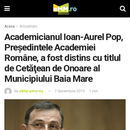
Acasa
Actualitate
Academicianul Ioan-Aurel Pop,
Preşedintele Academiei
Române, a fost distins cu titlul
de Cetăţean de Onoare al
Municipiului Baia Mare
de
eMaramureș
7 decembrie 2019
1 min