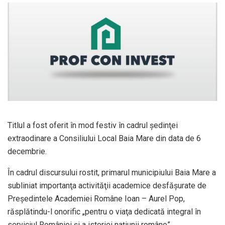
Titlul a fost oferit în mod festiv în cadrul şedinţei
extraodinare a Consiliului Local Baia Mare din data de 6
decembrie.
În cadrul discursului rostit, primarul municipiului Baia Mare a
subliniat importanţa activităţii academice desfăşurate de
Preşedintele Academiei Române Ioan – Aurel Pop,
răsplătindu-l onorific „pentru o viaţa dedicată integral în
serviciul României şi a istoriei naţiunii române”.