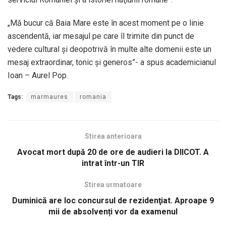
„Mă bucur că Baia Mare este în acest moment pe o linie
ascendentă, iar mesajul pe care îl trimite din punct de
vedere cultural şi deopotrivă în multe alte domenii este un
mesaj extraordinar, tonic şi generos”- a spus academicianul
Ioan – Aurel Pop.
Tags:
marmaures
romania
Stirea anterioara
Avocat mort după 20 de ore de audieri la DIICOT. A
intrat într-un TIR
Stirea urmatoare
Duminică are loc concursul de rezidenţiat. Aproape 9
mii de absolvenți vor da examenul