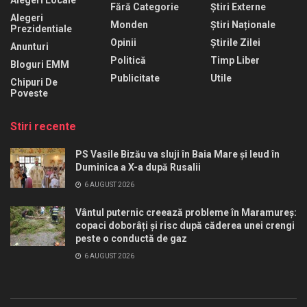
Alegeri Locale
Fără Categorie
Știri Externe
Alegeri
Monden
Știri Naționale
Prezidentiale
Opinii
Știrile Zilei
Anunturi
Politică
Timp Liber
Bloguri EMM
Publicitate
Utile
Chipuri De
Poveste
Stiri recente
PS Vasile Bizău va sluji în Baia Mare și Ieud în
Duminica a X-a după Rusalii
6 AUGUST 2026
Vântul puternic creează probleme în Maramureș:
copaci doborâți și risc după căderea unei crengi
peste o conductă de gaz
6 AUGUST 2026