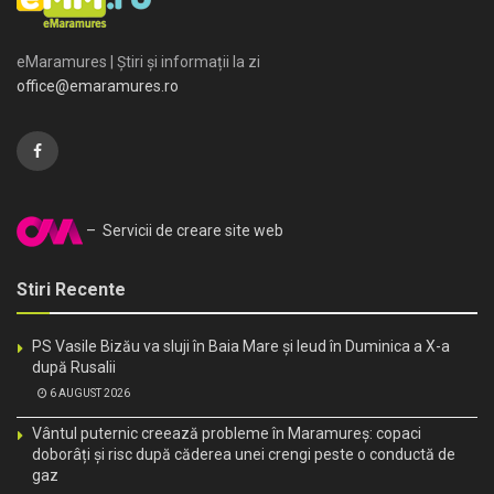
eMaramures | Știri și informații la zi
office@emaramures.ro
– Servicii de creare site web
Stiri Recente
PS Vasile Bizău va sluji în Baia Mare și Ieud în Duminica a X-a
după Rusalii
6 AUGUST 2026
Vântul puternic creează probleme în Maramureș: copaci
doborâți și risc după căderea unei crengi peste o conductă de
gaz