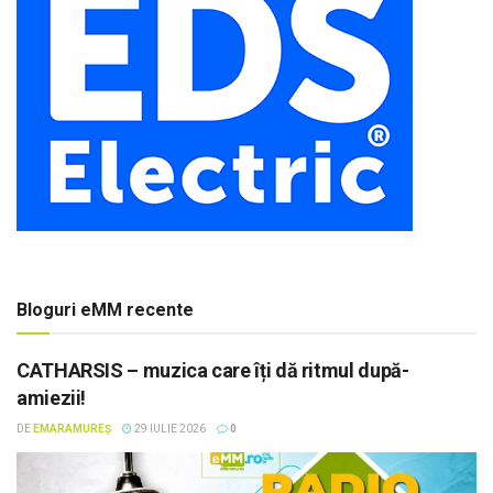
Bloguri eMM recente
CATHARSIS – muzica care îți dă ritmul după-
amiezii!
DE
EMARAMUREȘ
29 IULIE 2026
0