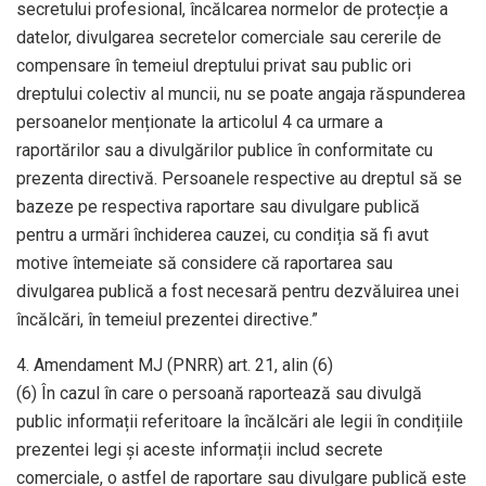
secretului profesional, încălcarea normelor de protecție a
datelor, divulgarea secretelor comerciale sau cererile de
compensare în temeiul dreptului privat sau public ori
dreptului colectiv al muncii, nu se poate angaja răspunderea
persoanelor menționate la articolul 4 ca urmare a
raportărilor sau a divulgărilor publice în conformitate cu
prezenta directivă. Persoanele respective au dreptul să se
bazeze pe respectiva raportare sau divulgare publică
pentru a urmări închiderea cauzei, cu condiția să fi avut
motive întemeiate să considere că raportarea sau
divulgarea publică a fost necesară pentru dezvăluirea unei
încălcări, în temeiul prezentei directive.”
4. Amendament MJ (PNRR) art. 21, alin (6)
(6) În cazul în care o persoană raportează sau divulgă
public informații referitoare la încălcări ale legii în condițiile
prezentei legi și aceste informații includ secrete
comerciale, o astfel de raportare sau divulgare publică este