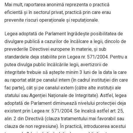
Mai mult, raportarea anonimă reprezenta o practică
eficientă și în sectorul privat, practică prin care erau
prevenite riscuri operaționale și reputaționale.
Legea adoptată de Parlament îngrădește posibilitatea de
divulgare publică a cazurilor de încălcare a legii, dincolo de
prevederile Directivei europene în materie, și sub
standardele deja stabilite prin Legea nr. 571/2004. Pentru a
putea divulga public încălcările legii, avertizorii de
integritate trebuie să aștepte minim 3 luni de la data la care
au raportat atât pe canalul intern (în cadrul instituției din care
fac parte), cât și pe canalul extern (către alte instituții ale
statului sau Agenției Naționale de Integritate). Astfel, legea
adoptată de Parlament diminuează nivelului protecției deja
existent prin Legea nr. 571/2004. Se încalcă astfel art. 25,
alin. 2 din Directivă (clauza tratamentului mai favorabil sau
clauza de non regresiune). În practică, introducerea acestui