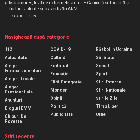
Maramureș, lovit de extremele vremii – Caniculă sufocantă și
furtuni violente sub avertizări ANM
6 AUGUST 2026
Navighează după categorie
112
COVID-19
Război În Ucraina
Actualitate
Cultură
Sănătate
Alegeri
Editorial
Social
Europarlamentare
Educaţie
Sport
Alegeri Locale
Fără Categorie
Știri Externe
Alegeri
Monden
Știri Naționale
Prezidentiale
Opinii
Știrile Zilei
Anunturi
Politică
Timp Liber
Bloguri EMM
Publicitate
Utile
Chipuri De
Poveste
Stiri recente