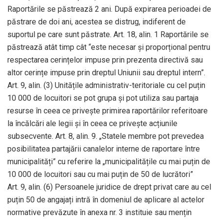
Raportările se păstrează 2 ani. După expirarea perioadei de
păstrare de doi ani, acestea se distrug, indiferent de
suportul pe care sunt păstrate. Art. 18, alin. 1 Raportările se
păstrează atât timp cât “este necesar și proporțional pentru
respectarea cerințelor impuse prin prezenta directivă sau
altor cerințe impuse prin dreptul Uniunii sau dreptul intern”.
Art. 9, alin. (3) Unitățile administrativ-teritoriale cu cel puțin
10 000 de locuitori se pot grupa și pot utiliza sau partaja
resurse în ceea ce privește primirea raportărilor referitoare
la încălcări ale legii și în ceea ce privește acțiunile
subsecvente. Art. 8, alin. 9. „Statele membre pot prevedea
posibilitatea partajării canalelor interne de raportare între
municipalități” cu referire la „municipalitățile cu mai puțin de
10 000 de locuitori sau cu mai puțin de 50 de lucrători”
Art. 9, alin. (6) Persoanele juridice de drept privat care au cel
puțin 50 de angajați intră în domeniul de aplicare al actelor
normative prevăzute în anexa nr. 3 instituie sau mențin