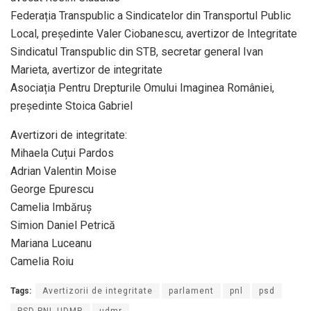
Federația Transpublic a Sindicatelor din Transportul Public
Local, președinte Valer Ciobanescu, avertizor de Integritate
Sindicatul Transpublic din STB, secretar general Ivan
Marieta, avertizor de integritate
Asociația Pentru Drepturile Omului Imaginea României,
președinte Stoica Gabriel
Avertizori de integritate:
Mihaela Cuțui Pardos
Adrian Valentin Moise
George Epurescu
Camelia Imbăruș
Simion Daniel Petrică
Mariana Luceanu
Camelia Roiu
Tags:
Avertizorii de integritate
parlament
pnl
psd
PSD-PNL-UDMR
udmr