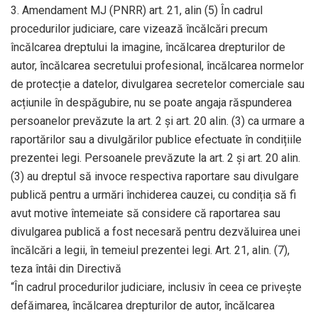
3. Amendament MJ (PNRR) art. 21, alin (5) În cadrul
procedurilor judiciare, care vizează încălcări precum
încălcarea dreptului la imagine, încălcarea drepturilor de
autor, încălcarea secretului profesional, încălcarea normelor
de protecție a datelor, divulgarea secretelor comerciale sau
acțiunile în despăgubire, nu se poate angaja răspunderea
persoanelor prevăzute la art. 2 și art. 20 alin. (3) ca urmare a
raportărilor sau a divulgărilor publice efectuate în condițiile
prezentei legi. Persoanele prevăzute la art. 2 și art. 20 alin.
(3) au dreptul să invoce respectiva raportare sau divulgare
publică pentru a urmări închiderea cauzei, cu condiția să fi
avut motive întemeiate să considere că raportarea sau
divulgarea publică a fost necesară pentru dezvăluirea unei
încălcări a legii, în temeiul prezentei legi. Art. 21, alin. (7),
teza întâi din Directivă
“În cadrul procedurilor judiciare, inclusiv în ceea ce privește
defăimarea, încălcarea drepturilor de autor, încălcarea