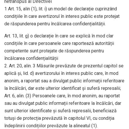
netranspus al Directivei
1 Art. 15, alin (1), lit. i) un model de declarație cuprinzând
condițiile în care avertizorul în interes public este protejat
de răspunderea pentru încălcarea confidențialității.
Art. 13, lit. g) o declarație în care se explică în mod clar
condițiile în care persoanele care raportează autorității
competente sunt protejate de răspunderea pentru
încălcarea confidențialității
2. Art. 20, alin. 3 Măsurile prevăzute de prezentul capitol se
aplică și, lid. d) avertizorului în interes public care, în mod
anonim, a raportat sau a divulgat public informații referitoare
la încălcări, dar este ulterior identificat și suferă represalii;
Art. 6, alin. (3) Persoanele care, în mod anonim, au raportat
sau au divulgat public informații referitoare la încălcări, dar
sunt ulterior identificate și suferă represalii, beneficiază
totuși de protecția prevăzută în capitolul VI, cu condiția
îndeplinirii condițiilor prevăzute la alineatul (1).