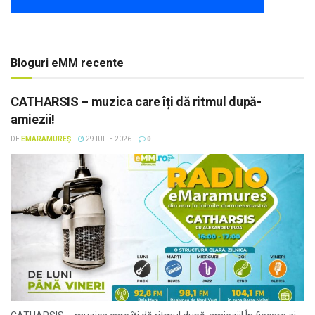
Bloguri eMM recente
CATHARSIS – muzica care îți dă ritmul după-
amiezii!
DE
EMARAMUREȘ
29 IULIE 2026
0