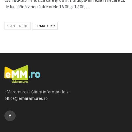
CATHARSIS – muzica care îți dă ritmul după-amiezii! În fiecare zi,
de luni până vineri, între orele 16:00 și 17:00,...
ANTERIOR
URMATOR
eMaramures | Știri și informații la zi
office@emaramures.ro