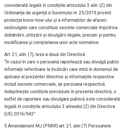
considerată legală în condițiile articolului 3 alin. (2) din
Ordonanța de urgență a Guvernului nr. 25/2019 privind
protecția know-how-ului și a informațiilor de afaceri
nedivulgate care constituie secrete comerciale împotriva
dobândirii, utilizării și divulgării ilegale, precum și pentru
modificarea și completarea unor acte normative.
Art. 21, alin. (7), teza a două din Directivă
“În cazul în care o persoană raportează sau divulgă public
informații referitoare la încălcări care intră în domeniul de
aplicare al prezentei directive și informațiile respective
includ secrete comerciale, iar persoana respectivă
îndeplinește condițiile prevăzute în prezenta directivă, o
astfel de raportare sau divulgare publică este considerată
legală în condițiile articolului 3 alineatul (2) din Directiva
(UE) 2016/943”.
5 Amendament MJ (PNRR) art. 21, alin (7) Persoanele