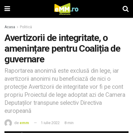
Acasa
Politică
Avertizorii de integritate, o
amenințare pentru Coaliția de
guvernare
Raportarea anonimă este exclusă din lege, iar
avertizorii anonimi nu beneficiază de nici o
protecție Avertizorii de integritate vor fi pe cont
propriu Proiectul de lege adoptat azi de Camera
Deputaților transpune selectiv Directiva
europeană
de
emm
1 iulie 2022
8 min