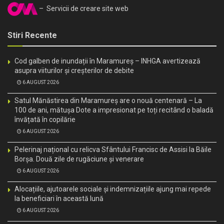
– Servicii de creare site web
Stiri Recente
Cod galben de inundații în Maramureș – INHGA avertizează
asupra viiturilor și creșterilor de debite
6 AUGUST 2026
Satul Mănăstirea din Maramureș are o nouă centenară – La
100 de ani, mătușa Dote a impresionat pe toți recitând o baladă
învățată în copilărie
6 AUGUST 2026
Pelerinaj național cu relicva Sfântului Francisc de Assisi la Băile
Borșa. Două zile de rugăciune și venerare
6 AUGUST 2026
Alocațiile, ajutoarele sociale și indemnizațiile ajung mai repede
la beneficiari în această lună
6 AUGUST 2026